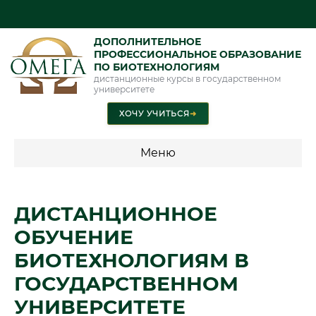
ДОПОЛНИТЕЛЬНОЕ
ПРОФЕССИОНАЛЬНОЕ ОБРАЗОВАНИЕ
ПО БИОТЕХНОЛОГИЯМ
дистанционные курсы в государственном
университете
ХОЧУ УЧИТЬСЯ
➜
Меню
💰 ПРОГРАММЫ И СТОИМОСТЬ
ДИСТАНЦИОННОЕ
Стоимость по программам обучения "Биотехнологии"
ОБУЧЕНИЕ
БИОТЕХНОЛОГИЯМ В
📜 Документы и аккредитация
ФИС ФРДО
ГОСУДАРСТВЕННОМ
УНИВЕРСИТЕТЕ