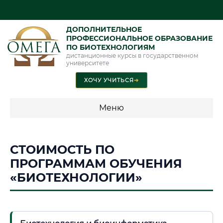
ДОПОЛНИТЕЛЬНОЕ
ПРОФЕССИОНАЛЬНОЕ ОБРАЗОВАНИЕ
ПО БИОТЕХНОЛОГИЯМ
дистанционные курсы в государственном
университете
ХОЧУ УЧИТЬСЯ
➜
Меню
💰 ПРОГРАММЫ И СТОИМОСТЬ
СТОИМОСТЬ ПО
Стоимость по программам обучения "Биотехнологии"
ПРОГРАММАМ ОБУЧЕНИЯ
«БИОТЕХНОЛОГИИ»
📜 Документы и аккредитация
ФИС ФРДО