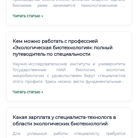
ингредиентов Взаимодействие с поставщиками сырья и
биохимик реже занимается технологическими и
проверка его качества Сотрудничество с
инженерными аспектами производства, тогда как
Читать статью →
маркетинговыми службами при выводе новых продуктов
биотехнолог владеет полным циклом от исследования
на рынок Это далеко не скучная канцелярская работа.
до внедрения.
Каждый день приносит что-то новое: сегодня вы
наблюдаете под микроскопом поведение дрожжевых
клеток, завтра — обсуждаете технологический процесс с
Кем можно работать с профессией
инженерами, а послезавтра — готовите презентацию для
«Экологическая биотехнология»: полный
инвесторов. Где работать: варианты трудоустройства
путеводитель по специальности
Специалист по биоинженерии БАВ и пищевых
ингредиентов имеет широчайшие возможности для
Научно-исследовательские институты и университеты
трудоустройства.
Государственные НИИ биологии, экологии,
микробиологии с удовольствием берут специалистов
этого профиля. Здесь можно вести фундаментальные и
прикладные исследования, писать научные статьи,
Читать статью →
участвовать в грантовых проектах.
Какая зарплата у специалиста-технолога в
области экологических биотехнологий
Для успешной работы специалисту требуется