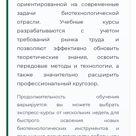
ориентированной на современные
задачи биотехнологической
отрасли. Учебные курсы
разрабатываются с учётом
требований рынка труда и
🚚
Расчет логистики оригиналов:
• Маршрут транзита:
позволяют эффективно обновить
~2 182 км
• Экспресс-доставка СДЭК / Почтой:
3–5 рабочих дней
теоретические знания, освоить
передовые методы и технологии, а
📜 Документы и аккредитация
ФИС ФРДО
также значительно расширить
профессиональный кругозор.
🔍
Нажмите на документ для увеличения и просмотра
Продолжительность обучения
варьируется: вы можете выбрать
экспресс-курсы от нескольких недель для
быстрого освоения новых
биотехнологических инструментов и