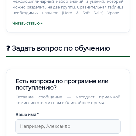
междисциплинарный набор знаний и умений, который
можно разделить на две группы. Сравнительная таблица
необходимых навыков (Hard & Soft Skills) Уровень
заработной платы: от стажера до эксперта Уровень
Читать статью →
дохода напрямую зависит от опыта, квалификации,
региона и типа компании.
❓ Задать вопрос по обучению
Есть вопросы по программе или
поступлению?
Оставьте сообщение — методист приемной
комиссии ответит вам в ближайшее время.
Ваше имя *