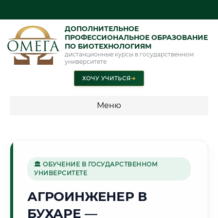
ДОПОЛНИТЕЛЬНОЕ
ПРОФЕССИОНАЛЬНОЕ ОБРАЗОВАНИЕ
ПО БИОТЕХНОЛОГИЯМ
дистанционные курсы в государственном
университете
ХОЧУ УЧИТЬСЯ
➜
Меню
💰 ПРОГРАММЫ И СТОИМОСТЬ
Стоимость по программам обучения "Биотехнологии"
🏛 ОБУЧЕНИЕ В ГОСУДАРСТВЕННОМ
УНИВЕРСИТЕТЕ
🏛️
АГРОИНЖЕНЕР В
БУХАРЕ —
Г. БУХАРА