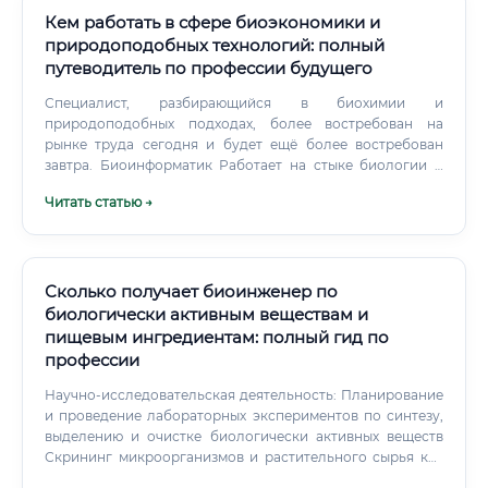
Кем работать в сфере биоэкономики и
природоподобных технологий: полный
путеводитель по профессии будущего
Специалист, разбирающийся в биохимии и
природоподобных подходах, более востребован на
рынке труда сегодня и будет ещё более востребован
завтра. Биоинформатик Работает на стыке биологии и
информационных технологий — анализирует большие
Читать статью →
биологические данные, геномы, белковые структуры. Чем
биоэкономика лучше: Биоинформатика —
узкоспециализированная область.
Сколько получает биоинженер по
биологически активным веществам и
пищевым ингредиентам: полный гид по
профессии
Научно-исследовательская деятельность: Планирование
и проведение лабораторных экспериментов по синтезу,
выделению и очистке биологически активных веществ
Скрининг микроорганизмов и растительного сырья как
источников ценных соединений Исследование