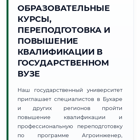
Точное местное время:
ОБРАЗОВАТЕЛЬНЫЕ
20:34:23
КУРСЫ,
Пятница, 7 Августа
ПЕРЕПОДГОТОВКА И
2026 г.
ПОВЫШЕНИЕ
+39°C
Погода в г. Бухара:
🌤️
,
Преимущественно ясно
КВАЛИФИКАЦИИ В
🌅 Восход:
05:46
🌇 Закат:
19:49
Световой день:
14 ч. 3 мин.
ГОСУДАРСТВЕННОМ
ВУЗЕ
📍 Региональная справка
г. Бухара
Субъект:
Республика Узбекистан
Наш государственный университет
Тел. код:
+998 (65)
приглашает специалистов в Бухаре
Почтовые индексы:
200100–200130
и других регионов пройти
Часовой пояс:
UTC+5
повышение квалификации и
Формат учебы:
Дистанционно
профессиональную переподготовку
по программе Агроинженер,
🗺️ Зона обслуживания: г. Бухара