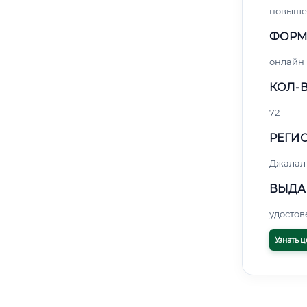
повыше
ФОРМ
онлайн
КОЛ-В
72
РЕГИО
Джалал
ВЫДА
удосто
Узнать ц