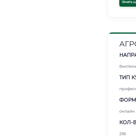
Узнать ц
АГР
НАПР
Биотех
ТИП К
профес
ФОРМ
онлайн
КОЛ-В
256