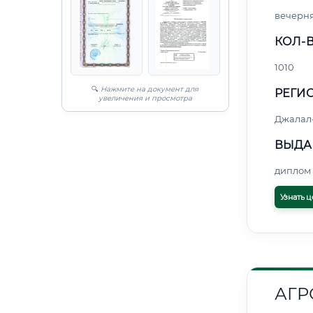
вечерн
КОЛ-В
1010
🔍
Нажмите на документ для
РЕГИО
увеличения и просмотра
Джалал
ВЫДА
диплом 
Узнать ц
АГР