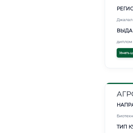
РЕГИО
Джалал
ВЫДА
диплом 
Узнать ц
АГР
НАПР
Биотех
ТИП К