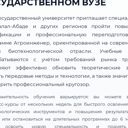
СУДАРСТВЕННОМ ВУЗЕ
осударственный университет приглашает специа
лал-Абаде и других регионов пройти пов
фикации и профессиональную переподгото
амме Агроинженер, ориентированной на совре
и биотехнологической отрасли. Учебные
батываются с учётом требований рынка т
ляют эффективно обновить теоретические з
ь передовые методы и технологии, а также знач
рить профессиональный кругозор.
лжительность обучения варьируется: вы можете в
сс-курсы от нескольких недель для быстрого освоени
нологических инструментов и повышения результат
 или остановиться на длительных программах до 6 м
 освоить новую специальность и поднят