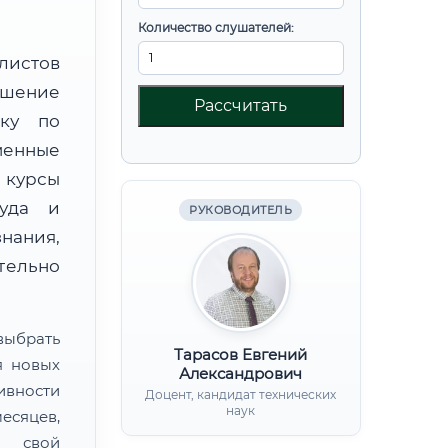
Количество слушателей:
листов
ышение
Рассчитать
вку по
менные
 курсы
руда и
РУКОВОДИТЕЛЬ
нания,
ительно
ыбрать
Тарасов Евгений
я новых
Александрович
ивности
Доцент, кандидат технических
наук
есяцев,
ь свой