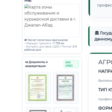
Абад
профес
🏛 Госу
данному
🚚
Расчет логистики оригиналов:
• Маршрут транзита:
~1 729 км
• Экспресс-доставка СДЭК / Почтой:
2–3
рабочих дня
АГР
📜 Документы и
ФИС
аккредитация
ФРДО
НАПР
Биотех
ТИП К
профес
ФОРМ