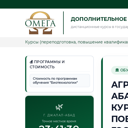
ДОПОЛНИТЕЛЬНОЕ
дистанционные курсы в госуда
Курсы (переподготовка, повышение квалифика
💰 ПРОГРАММЫ И
СТОИМОСТЬ
🏛 ОБ
Стоимость по программам
АГ
обучения "Биотехнологии"
АБ
🌿
КУ
Г. ДЖАЛАЛ-АБАД
ПО
Точное местное время: