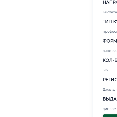
НАПР
Биотех
ТИП К
профес
ФОРМ
очно-за
КОЛ-В
516
РЕГИО
Джалал
ВЫДА
диплом 