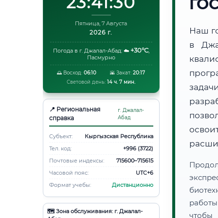
23:41:31
ГО
Пятница, 7 Августа
Наш г
2026 г.
в Джа
+30°C
Погода в г. Джалал-Абад:
☁️
,
Пасмурно
квали
прогр
🌅 Восход:
06:10
🌇 Закат:
20:17
Световой день:
14 ч. 7 мин.
задач
разра
📍 Региональная
г. Джалал-
позво
справка
Абад
освоит
Субъект:
Кыргызская Республика
расши
Тел. код:
+996 (3722)
Почтовые индексы:
715600–715615
Продо
Часовой пояс:
UTC+6
экспре
Формат учебы:
Дистанционно
биотех
работы
🗺️ Зона обслуживания: г. Джалал-
чтобы