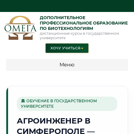
ДОПОЛНИТЕЛЬНОЕ
ПРОФЕССИОНАЛЬНОЕ ОБРАЗОВАНИЕ
ПО БИОТЕХНОЛОГИЯМ
дистанционные курсы в государственном
университете
ХОЧУ УЧИТЬСЯ
➜
Меню
💰 ПРОГРАММЫ И СТОИМОСТЬ
Стоимость по программам обучения "Биотехнологии"
🏛 ОБУЧЕНИЕ В ГОСУДАРСТВЕННОМ
УНИВЕРСИТЕТЕ
🌞
АГРОИНЖЕНЕР В
СИМФЕРОПОЛЕ —
Г. СИМФЕРОПОЛЬ