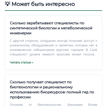
💡 Может быть интересно
Сколько зарабатывают специалисты по
синтетической биологии и метаболической
инженерии
С другой стороны, сотрудник иногда получает доступ к
уникальному оборудованию и проектам, которых нет в
коммерческих лабораториях крупных городов. В США
специалист уровня research associate может получать
примерно 60 000–100 000 долларов в год. Руководители
Читать статью →
направлений и специалисты по масштабированию могут
получать больше 180 000 долларов в год.
Сколько получает специалист по
биотехнологии и рациональному
использованию биоресурсов: полный гид по
профессии
Отличие от биотехнологии: биохимия более