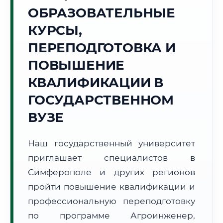
Точное местное время:
ОБРАЗОВАТЕЛЬНЫЕ
04:25:20
КУРСЫ,
Суббота, 8 Августа
ПЕРЕПОДГОТОВКА И
2026 г.
ПОВЫШЕНИЕ
+22°C
Погода в г. Симферополь:
🌤️
,
Преимущественно ясно
КВАЛИФИКАЦИИ В
🌅 Восход:
05:37
🌇 Закат:
20:01
Световой день:
14 ч. 24 мин.
ГОСУДАРСТВЕННОМ
ВУЗЕ
📍 Региональная справка
г. Симферополь
Субъект:
Республика Крым
Наш государственный университет
Тел. код:
+7 (3652)
приглашает специалистов в
Почтовые индексы:
295000–295999
Симферополе и других регионов
Часовой пояс:
МСК (UTC+3)
пройти повышение квалификации и
Формат учебы:
Дистанционно
профессиональную переподготовку
по программе Агроинженер,
🗺️ Зона обслуживания: г. Симферополь