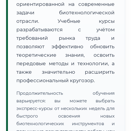
ориентированной на современные
задачи биотехнологической
отрасли. Учебные курсы
разрабатываются с учётом
требований рынка труда и
🚚
Расчет логистики оригиналов:
• Маршрут транзита:
позволяют эффективно обновить
~3 582 км
• Экспресс-доставка СДЭК / Почтой:
5–7 рабочих дней
теоретические знания, освоить
передовые методы и технологии, а
📜 Документы и аккредитация
ФИС ФРДО
также значительно расширить
профессиональный кругозор.
🔍
Нажмите на документ для увеличения и просмотра
Продолжительность обучения
варьируется: вы можете выбрать
экспресс-курсы от нескольких недель для
быстрого освоения новых
биотехнологических инструментов и