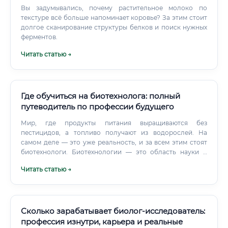
Вы задумывались, почему растительное молоко по
текстуре всё больше напоминает коровье? За этим стоит
долгое сканирование структуры белков и поиск нужных
ферментов.
Читать статью →
Где обучиться на биотехнолога: полный
путеводитель по профессии будущего
Мир, где продукты питания выращиваются без
пестицидов, а топливо получают из водорослей. На
самом деле — это уже реальность, и за всем этим стоят
биотехнологи. Биотехнологии — это область науки и
практики, которая использует живые организмы, их части
Читать статью →
или биологические процессы для создания продуктов и
технологий, полезных для человека.
Сколько зарабатывает биолог-исследователь:
профессия изнутри, карьера и реальные