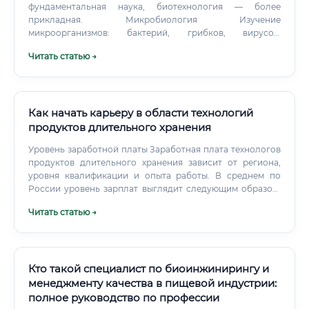
фундаментальная наука, биотехнология — более
прикладная. Микробиология Изучение
микроорганизмов: бактерий, грибков, вирусов,
простейших. Микробиологи работают в медицине,
Читать статью →
санитарно-эпидемиологических службах, пищевой
промышленности, экологии.
Как начать карьеру в области технологий
продуктов длительного хранения
Уровень заработной платы Заработная плата технологов
продуктов длительного хранения зависит от региона,
уровня квалификации и опыта работы. В среднем по
России уровень зарплат выглядит следующим образом:
Примечание: данные являются усредненными и могут
Читать статью →
варьироваться в зависимости от конкретного
предприятия и региона.
Кто такой специалист по биоинжинирингу и
менеджменту качества в пищевой индустрии:
полное руководство по профессии