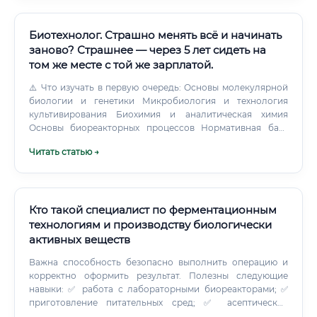
Биотехнолог. Страшно менять всё и начинать
заново? Страшнее — через 5 лет сидеть на
том же месте с той же зарплатой.
⚠️ Что изучать в первую очередь: Основы молекулярной
биологии и генетики Микробиология и технология
культивирования Биохимия и аналитическая химия
Основы биореакторных процессов Нормативная база
(GMP, GLP, регуляторика) Биоинформатика (базовый
Читать статью →
уровень) Как быстро можно освоить профессию ✅
Среднее время от начала обучения до первой зарплаты
— 8–14 месяцев при наличии смежного образования и
активной практики. Можно ли войти в профессию без
опыта 🟢 Да, это возможно, но с условиями: Наличие
Кто такой специалист по ферментационным
профильного или смежного образования значительно
технологиям и производству биологически
ускоряет процесс Прохождение стажировки (даже
активных веществ
неоплачиваемой) открывает двери Участие в
волонтёрских научных проектах формирует портфолио
Важна способность безопасно выполнить операцию и
Работа в качестве лаборанта — классический стартовый
корректно оформить результат. Полезны следующие
путь в индустрию ⚠️ Полностью без базовых знаний в
навыки: ✅ работа с лабораторными биореакторами; ✅
биологии или химии войти крайне затруднительно.
приготовление питательных сред; ✅ асептические
Поэтому курсы переподготовки здесь не просто
техники; ✅ отбор проб; ✅ измерение pH, оптической