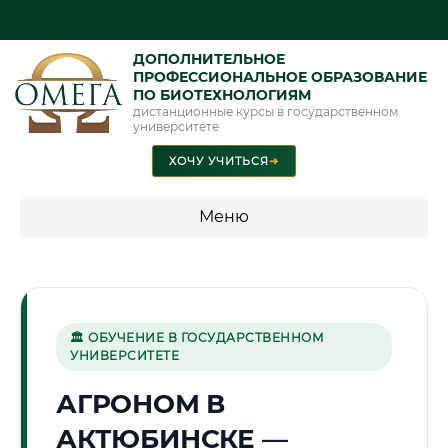
ДОПОЛНИТЕЛЬНОЕ
ПРОФЕССИОНАЛЬНОЕ ОБРАЗОВАНИЕ
ПО БИОТЕХНОЛОГИЯМ
дистанционные курсы в государственном
университете
ХОЧУ УЧИТЬСЯ
➜
Меню
💰 ПРОГРАММЫ И СТОИМОСТЬ
Стоимость по программам обучения "Биотехнологии"
🏛 ОБУЧЕНИЕ В ГОСУДАРСТВЕННОМ
УНИВЕРСИТЕТЕ
🌅
АГРОНОМ В
АКТЮБИНСКЕ —
Г. АКТЮБИНСК