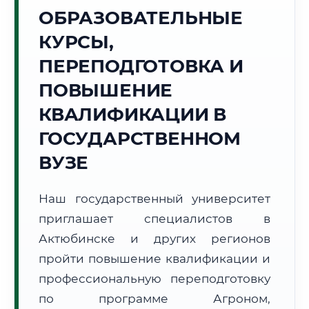
Точное местное время:
ОБРАЗОВАТЕЛЬНЫЕ
12:52:14
КУРСЫ,
Суббота, 8 Августа
ПЕРЕПОДГОТОВКА И
2026 г.
ПОВЫШЕНИЕ
+22°C
Погода в г. Актюбинск:
⛅
,
Переменная облачность
КВАЛИФИКАЦИИ В
🌅 Восход:
05:51
🌇 Закат:
21:17
Световой день:
15 ч. 26 мин.
ГОСУДАРСТВЕННОМ
ВУЗЕ
📍 Региональная справка
г. Актюбинск
Субъект:
Республика Казахстан
Наш государственный университет
Тел. код:
+7 (7132)
приглашает специалистов в
Почтовые индексы:
030000–030020
Актюбинске и других регионов
Часовой пояс:
UTC+5
пройти повышение квалификации и
Формат учебы:
Дистанционно
профессиональную переподготовку
по программе Агроном,
🗺️ Зона обслуживания: г. Актюбинск