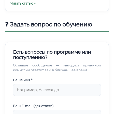
Читать статью →
желательны, а обязательны.
плотности и концентраций; ✅ работа с лабораторной
документацией; ✅ обработка данных в Excel; ✅
построение графиков и технологических профилей; ✅
анализ первопричин отклонений; ✅ чтение
❓ Задать вопрос по обучению
технологических схем; ✅ понимание принципов GMP и
GLP; ✅ работа с лабораторными информационными
системами.
Есть вопросы по программе или
поступлению?
Оставьте сообщение — методист приемной
комиссии ответит вам в ближайшее время.
Ваше имя *
Ваш E-mail (для ответа)