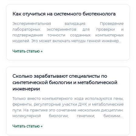
Как отучиться на системного биотехнолога
Экспериментальная валидация: Проведение
лабораторных экспериментов для проверки и
подтверждения точности созданных компьютерных
моделей. Это может включать методы генной инженерии
(CRISPR/Cas9), культивирование клеток, секвенирование
Читать статью →
нового поколения (NGS) и др.
Сколько зарабатывают специалисты по
синтетической биологии и метаболической
инженерии
Только вместо компьютерного кода используются гены,
ферменты, регуляторные участки ДНК и метаболические
пути. На практике это сочетание нескольких дисциплин:
молекулярной биологии; генетики; биохимии;
микробиологии; биоинформатики; химической
Читать статью →
технологии; математического моделирования;
инженерии биопроцессов.