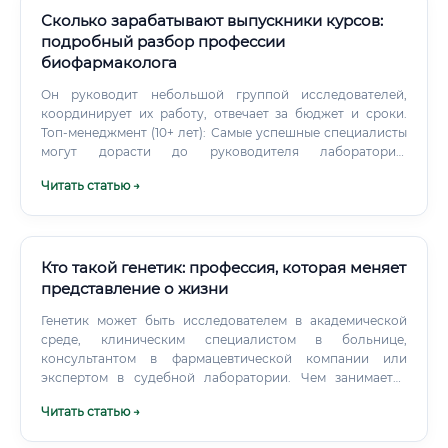
Сколько зарабатывают выпускники курсов:
подробный разбор профессии
биофармаколога
Он руководит небольшой группой исследователей,
координирует их работу, отвечает за бюджет и сроки.
Топ-менеджмент (10+ лет): Самые успешные специалисты
могут дорасти до руководителя лаборатории,
начальника отдела исследований и разработок (R&D)
Читать статью →
или занять другие руководящие посты в компании.
Карьерный рост в этой сфере напрямую зависит от
научных достижений, публикационной активности,
успешности реализованных проектов и управленческих
компетенций.
Кто такой генетик: профессия, которая меняет
представление о жизни
Генетик может быть исследователем в академической
среде, клиническим специалистом в больнице,
консультантом в фармацевтической компании или
экспертом в судебной лаборатории. Чем занимается
генетик Спросите любого генетика, чем он занимается —
Читать статью →
и получите разные ответы. Потому что эта профессия не
имеет одного стандартного сценария.