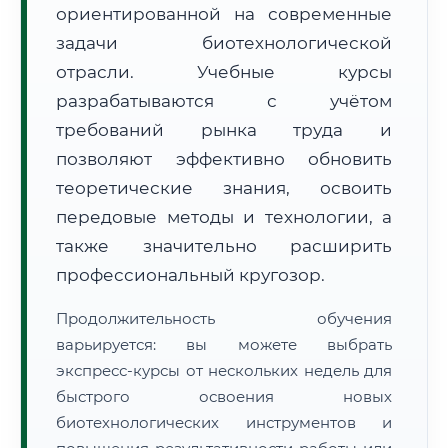
ориентированной на современные
задачи биотехнологической
отрасли. Учебные курсы
разрабатываются с учётом
требований рынка труда и
🚚
Расчет логистики оригиналов:
• Маршрут транзита:
позволяют эффективно обновить
~1 910 км
• Экспресс-доставка СДЭК / Почтой:
3–5 рабочих дней
теоретические знания, освоить
передовые методы и технологии, а
📜 Документы и аккредитация
ФИС ФРДО
также значительно расширить
профессиональный кругозор.
🔍
Нажмите на документ для увеличения и просмотра
Продолжительность обучения
варьируется: вы можете выбрать
экспресс-курсы от нескольких недель для
быстрого освоения новых
биотехнологических инструментов и