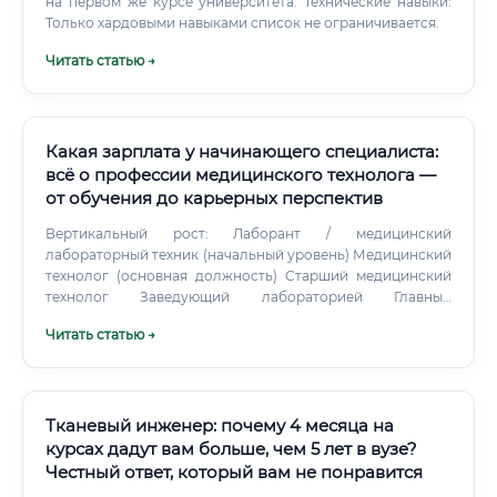
на первом же курсе университета. Технические навыки:
Только хардовыми навыками список не ограничивается.
Читать статью →
Какая зарплата у начинающего специалиста:
всё о профессии медицинского технолога —
от обучения до карьерных перспектив
Вертикальный рост: Лаборант / медицинский
лабораторный техник (начальный уровень) Медицинский
технолог (основная должность) Старший медицинский
технолог Заведующий лабораторией Главный
специалист по лабораторной диагностике (в крупных
Читать статью →
учреждениях) Медицинский директор лаборатории (в
частных сетях) Научная карьера: многие специалисты
совмещают работу в лаборатории с научной
деятельностью, пишут диссертации, становятся
кандидатами и докторами наук. Бизнес-направление:
Тканевый инженер: почему 4 месяца на
некоторые опытные специалисты открывают
курсах дадут вам больше, чем 5 лет в вузе?
собственные лаборатории или консультируют
Честный ответ, который вам не понравится
медицинские учреждения. Востребована ли профессия