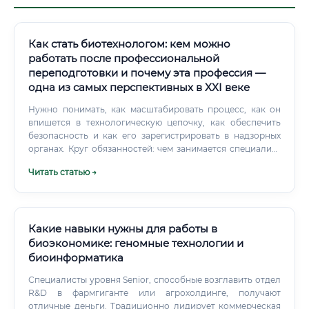
Как стать биотехнологом: кем можно
работать после профессиональной
переподготовки и почему эта профессия —
одна из самых перспективных в XXI веке
Нужно понимать, как масштабировать процесс, как он
впишется в технологическую цепочку, как обеспечить
безопасность и как его зарегистрировать в надзорных
органах. Круг обязанностей: чем занимается специалист
каждый день В зависимости от должности и сферы
Читать статью →
занятости обязанности биотехнолога существенно
различаются. Но давайте рассмотрим наиболее
типичный набор задач, с которыми сталкиваются
специалисты в разных направлениях.
Какие навыки нужны для работы в
биоэкономике: геномные технологии и
биоинформатика
Специалисты уровня Senior, способные возглавить отдел
R&D в фармгиганте или агрохолдинге, получают
отличные деньги. Традиционно лидирует коммерческая