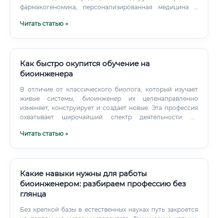
фармакогеномика, персонализированная медицина и
создатели биоинформатического софта. В
Читать статью →
академическом секторе зарплаты ниже, но там больше
свободы для фундаментальных исследований и открытий
мирового уровня.
Как быстро окупится обучение на
биоинженера
В отличие от классического биолога, который изучает
живые системы, биоинженер их целенаправленно
изменяет, конструирует и создает новые. Эта профессия
охватывает широчайший спектр деятельности: от
разработки новых лекарств и методов диагностики
Читать статью →
заболеваний до создания искусственных органов,
генетически модифицированных организмов для
сельского хозяйства и разработки биотоплива.
Какие навыки нужны для работы
биоинженером: разбираем профессию без
глянца
Без крепкой базы в естественных науках путь закроется