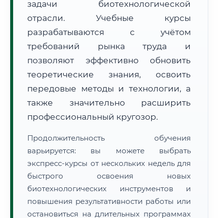
задачи биотехнологической
отрасли. Учебные курсы
разрабатываются с учётом
требований рынка труда и
позволяют эффективно обновить
🚚
Расчет логистики оригиналов:
теоретические знания, освоить
• Маршрут транзита:
~1 176 км
• Экспресс-доставка СДЭК / Почтой:
2–3 рабочих дня
передовые методы и технологии, а
также значительно расширить
📜 Документы и аккредитация
ФИС ФРДО
профессиональный кругозор.
Продолжительность обучения
варьируется: вы можете выбрать
🔍
Нажмите на документ для увеличения и просмотра
экспресс-курсы от нескольких недель для
быстрого освоения новых
биотехнологических инструментов и
повышения результативности работы или
остановиться на длительных программах