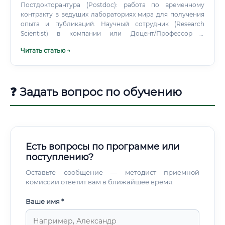
сейчас и в будущем Да, и это один из главных козырей
Постдокторантура (Postdoc): работа по временному
профессии.
контракту в ведущих лабораториях мира для получения
опыта и публикаций. Научный сотрудник (Research
Scientist) в компании или Доцент/Профессор в
университете.
Читать статью →
❓ Задать вопрос по обучению
Есть вопросы по программе или
поступлению?
Оставьте сообщение — методист приемной
комиссии ответит вам в ближайшее время.
Ваше имя *