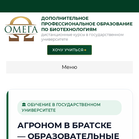
ДОПОЛНИТЕЛЬНОЕ
ПРОФЕССИОНАЛЬНОЕ ОБРАЗОВАНИЕ
ПО БИОТЕХНОЛОГИЯМ
дистанционные курсы в государственном
университете
ХОЧУ УЧИТЬСЯ
➜
Меню
💰 ПРОГРАММЫ И СТОИМОСТЬ
Стоимость по программам обучения "Биотехнологии"
🏛 ОБУЧЕНИЕ В ГОСУДАРСТВЕННОМ
УНИВЕРСИТЕТЕ
🌲
АГРОНОМ В БРАТСКЕ
— ОБРАЗОВАТЕЛЬНЫЕ
Г. БРАТСК