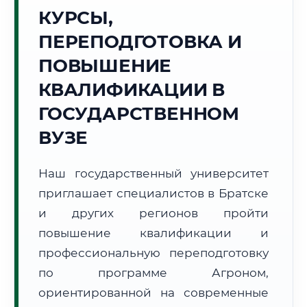
Точное местное время:
КУРСЫ,
02:34:45
ПЕРЕПОДГОТОВКА И
Пятница, 7 Августа
ПОВЫШЕНИЕ
2026 г.
КВАЛИФИКАЦИИ В
+20°C
Погода в г. Братск:
☁️
,
Пасмурно
ГОСУДАРСТВЕННОМ
🌅 Восход:
05:28
🌇 Закат:
21:09
Световой день:
15 ч. 41 мин.
ВУЗЕ
📍 Региональная справка
г. Братск
Наш государственный университет
Субъект:
Иркутская область
приглашает специалистов в Братске
Тел. код:
+7 (3953)
и других регионов пройти
Почтовые индексы:
665700–665799
повышение квалификации и
Часовой пояс:
МСК+5 (UTC+8)
профессиональную переподготовку
Формат учебы:
Дистанционно
по программе Агроном,
ориентированной на современные
🗺️ Зона обслуживания: г. Братск