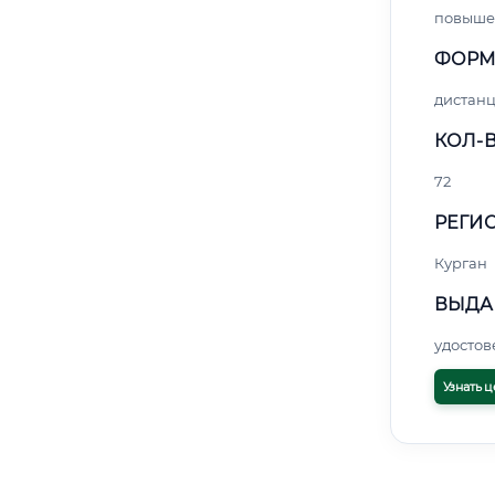
повыше
ФОРМ
дистан
КОЛ-В
72
РЕГИО
Курган
ВЫДА
удосто
Узнать ц