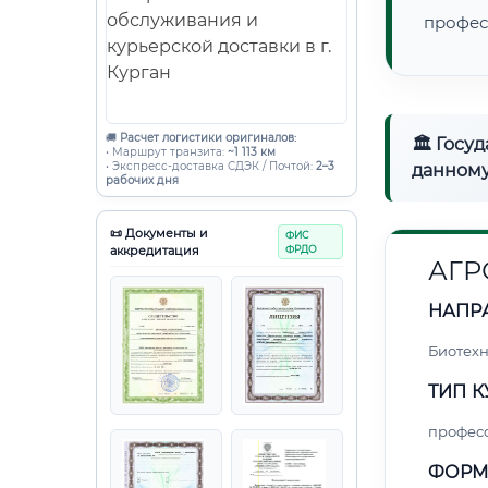
профес
🚚
Расчет логистики оригиналов:
🏛 Госу
• Маршрут транзита:
~1 113 км
• Экспресс-доставка СДЭК / Почтой:
2–3
данному
рабочих дня
📜 Документы и
ФИС
аккредитация
ФРДО
АГ
НАПР
Биотех
ТИП К
профес
ФОРМ