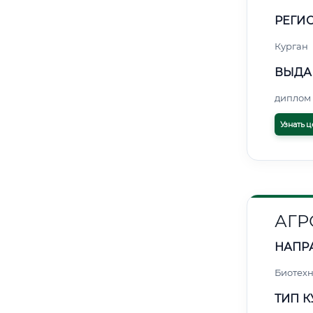
РЕГИО
Курган
ВЫДА
диплом 
Узнать ц
АГ
НАПР
Биотех
ТИП К