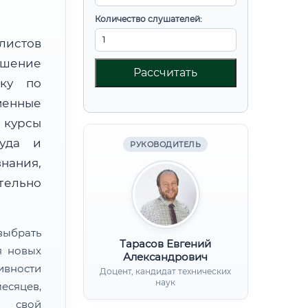
Количество слушателей:
листов
шение
Рассчитать
вку по
менные
 курсы
руда и
РУКОВОДИТЕЛЬ
нания,
ительно
ыбрать
Тарасов Евгений
я новых
Александрович
ивности
Доцент, кандидат технических
наук
есяцев,
ь свой