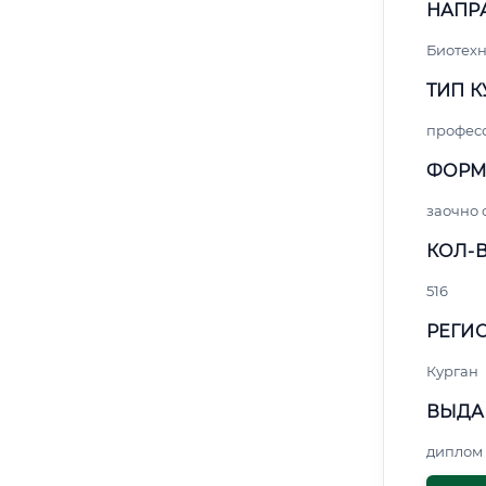
НАПР
Биотех
ТИП К
профес
ФОРМ
заочно
КОЛ-В
516
РЕГИО
Курган
ВЫДА
диплом 