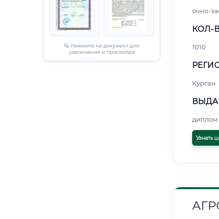
очно-за
КОЛ-В
🔍
Нажмите на документ для
1010
увеличения и просмотра
РЕГИО
Курган
ВЫДА
диплом 
Узнать ц
АГ