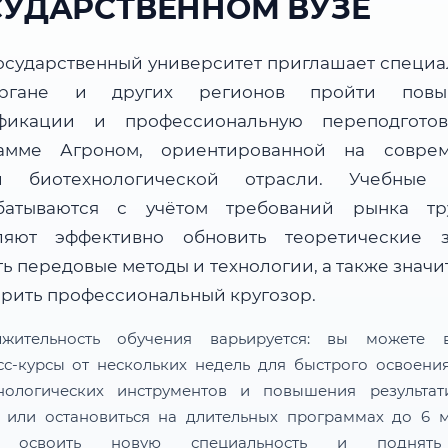
СУДАРСТВЕННОМ ВУЗЕ
осударственный университет приглашает специа
ргане и других регионов пройти повы
фикации и профессиональную переподгото
амме Агроном, ориентированной на совре
и биотехнологической отрасли. Учебные
батываются с учётом требований рынка т
ляют эффективно обновить теоретические з
ь передовые методы и технологии, а также знач
рить профессиональный кругозор.
лжительность обучения варьируется: вы можете в
сс-курсы от нескольких недель для быстрого освоени
нологических инструментов и повышения результат
 или остановиться на длительных программах до 6 м
 освоить новую специальность и поднят