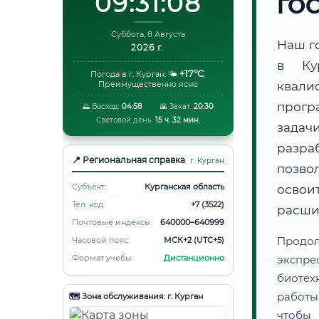
09:31:09
ГО
Суббота, 8 Августа
Наш г
2026 г.
в Ку
+17°C
Погода в г. Курган:
🌤️
,
Преимущественно ясно
квали
прогр
🌅 Восход:
04:58
🌇 Закат:
20:30
Световой день:
15 ч. 32 мин.
задач
разра
📍 Региональная справка
г. Курган
позво
Субъект:
Курганская область
освоит
Тел. код:
+7 (3522)
расши
Почтовые индексы:
640000–640999
Продо
Часовой пояс:
МСК+2 (UTC+5)
Формат учебы:
Дистанционно
экспре
биотех
работы
🗺️ Зона обслуживания: г. Курган
чтобы