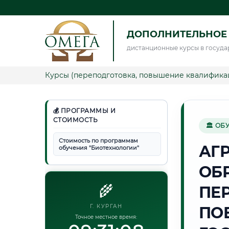
ДОПОЛНИТЕЛЬНОЕ
дистанционные курсы в госуда
Курсы (переподготовка, повышение квалифика
💰 ПРОГРАММЫ И
СТОИМОСТЬ
🏛 ОБ
Стоимость по программам
АГ
обучения "Биотехнологии"
ОБ
🌾
ПЕ
Г. КУРГАН
ПО
Точное местное время: