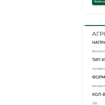
Узнать ц
АГ
НАПР
Биотех
ТИП К
профес
ФОРМ
вечерн
КОЛ-В
256