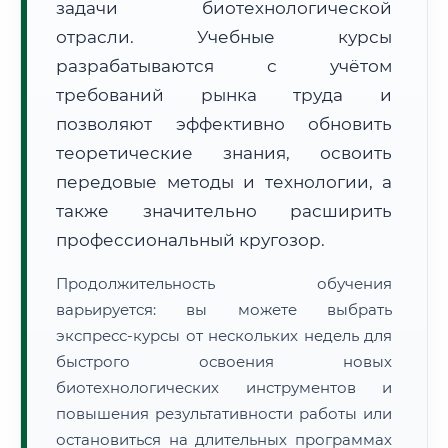
задачи биотехнологической
отрасли. Учебные курсы
разрабатываются с учётом
требований рынка труда и
позволяют эффективно обновить
🚚
Расчет логистики оригиналов:
теоретические знания, освоить
• Маршрут транзита:
~3 221 км
• Экспресс-доставка СДЭК / Почтой:
5–7 рабочих дней
передовые методы и технологии, а
также значительно расширить
📜 Документы и аккредитация
ФИС ФРДО
профессиональный кругозор.
Продолжительность обучения
варьируется: вы можете выбрать
🔍
Нажмите на документ для увеличения и просмотра
экспресс-курсы от нескольких недель для
быстрого освоения новых
биотехнологических инструментов и
повышения результативности работы или
остановиться на длительных программах