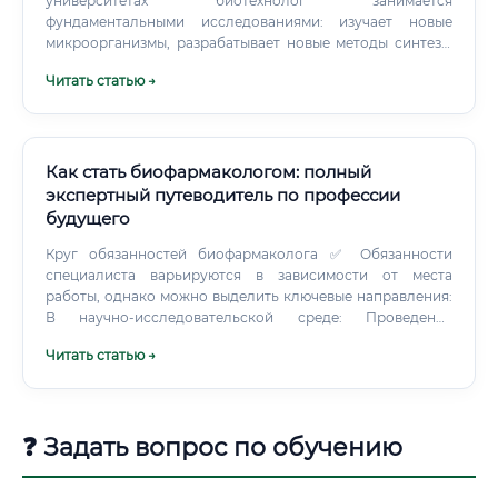
университетах биотехнолог занимается
фундаментальными исследованиями: изучает новые
микроорганизмы, разрабатывает новые методы синтеза,
публикует научные статьи. Взаимодействие с коллегами
Читать статью →
и партнёрами Биотехнолог работает в команде.
Как стать биофармакологом: полный
экспертный путеводитель по профессии
будущего
Круг обязанностей биофармаколога ✅ Обязанности
специалиста варьируются в зависимости от места
работы, однако можно выделить ключевые направления:
В научно-исследовательской среде: Проведение
доклинических исследований на клеточных культурах и
Читать статью →
лабораторных животных Разработка и валидация
аналитических методов Изучение механизмов действия
новых молекул Публикация научных статей и подготовка
отчётов В фармацевтической промышленности:
❓ Задать вопрос по обучению
Разработка лекарственных форм с учётом
биодоступности Контроль качества биологических
препаратов Участие в клинических испытаниях (I–IV фазы)