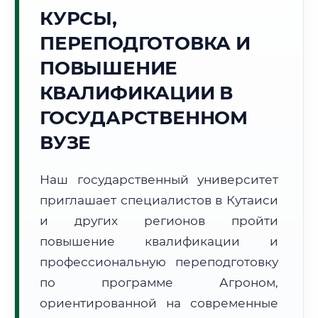
Точное местное время:
КУРСЫ,
11:13:07
ПЕРЕПОДГОТОВКА И
Суббота, 8 Августа
ПОВЫШЕНИЕ
2026 г.
КВАЛИФИКАЦИИ В
+30°C
Погода в г. Кутаиси:
⛅
,
Переменная облачность
ГОСУДАРСТВЕННОМ
🌅 Восход:
06:09
🌇 Закат:
20:20
Световой день:
14 ч. 11 мин.
ВУЗЕ
📍 Региональная справка
г. Кутаиси
Наш государственный университет
Субъект:
Грузия
приглашает специалистов в Кутаиси
Тел. код:
+995 (431)
и других регионов пройти
Почтовые индексы:
4600–4610
повышение квалификации и
Часовой пояс:
UTC+4
профессиональную переподготовку
Формат учебы:
Дистанционно
по программе Агроном,
ориентированной на современные
🗺️ Зона обслуживания: г. Кутаиси