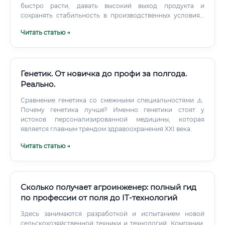
быстро расти, давать высокий выход продукта и
сохранять стабильность в производственных условиях.
Работа может включать селекцию, мутагенез,
Читать статью →
генетическое конструирование и оценку стабильности
штамма.
Генетик. От новичка до профи за полгода.
Реально.
Сравнение генетика со смежными специальностями ⚠️
Почему генетика лучше? Именно генетики стоят у
истоков персонализированной медицины, которая
является главным трендом здравоохранения XXI века.
Читать статью →
Сколько получает агроинженер: полный гид
по профессии от поля до IT-технологий
Здесь занимаются разработкой и испытанием новой
сельскохозяйственной техники и технологий. Компании,