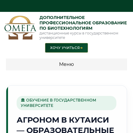
ДОПОЛНИТЕЛЬНОЕ
ПРОФЕССИОНАЛЬНОЕ ОБРАЗОВАНИЕ
ПО БИОТЕХНОЛОГИЯМ
дистанционные курсы в государственном
университете
ХОЧУ УЧИТЬСЯ
➜
Меню
💰 ПРОГРАММЫ И СТОИМОСТЬ
Стоимость по программам обучения "Биотехнологии"
🏛 ОБУЧЕНИЕ В ГОСУДАРСТВЕННОМ
УНИВЕРСИТЕТЕ
🏛️
АГРОНОМ В КУТАИСИ
— ОБРАЗОВАТЕЛЬНЫЕ
Г. КУТАИСИ