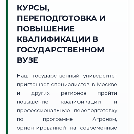
Точное местное время:
КУРСЫ,
12:06:48
ПЕРЕПОДГОТОВКА И
Понедельник, 10 Августа
ПОВЫШЕНИЕ
2026 г.
КВАЛИФИКАЦИИ В
+16°C
Погода в г. Москва:
☀️
,
Ясно
ГОСУДАРСТВЕННОМ
🌅 Восход:
04:51
🌇 Закат:
20:17
Световой день:
15 ч. 26 мин.
ВУЗЕ
📍 Региональная справка
г. Москва
Наш государственный университет
Субъект:
Московская область
приглашает специалистов в Москве
Тел. код:
+7 (495/499)
и других регионов пройти
Почтовые индексы:
101000–129999
повышение квалификации и
Часовой пояс:
МСК (UTC+3)
профессиональную переподготовку
Формат учебы:
Дистанционно
по программе Агроном,
ориентированной на современные
🗺️ Зона обслуживания: г. Москва