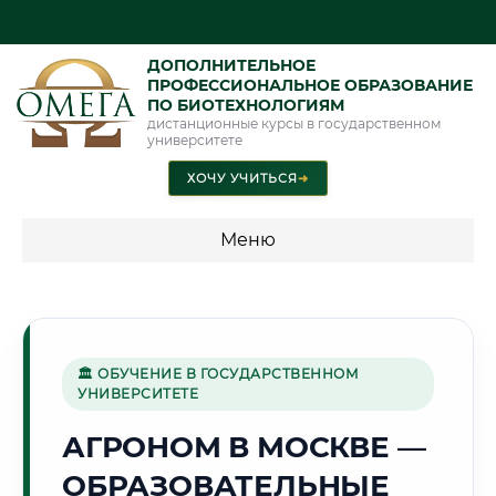
ДОПОЛНИТЕЛЬНОЕ
ПРОФЕССИОНАЛЬНОЕ ОБРАЗОВАНИЕ
ПО БИОТЕХНОЛОГИЯМ
дистанционные курсы в государственном
университете
ХОЧУ УЧИТЬСЯ
➜
Меню
💰 ПРОГРАММЫ И СТОИМОСТЬ
Стоимость по программам обучения "Биотехнологии"
🏛 ОБУЧЕНИЕ В ГОСУДАРСТВЕННОМ
УНИВЕРСИТЕТЕ
🏛️
АГРОНОМ В МОСКВЕ —
ОБРАЗОВАТЕЛЬНЫЕ
Г. МОСКВА