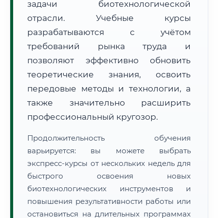
задачи биотехнологической
отрасли. Учебные курсы
разрабатываются с учётом
требований рынка труда и
позволяют эффективно обновить
🚚
Расчет логистики оригиналов:
теоретические знания, освоить
• Маршрут транзита:
~2 811 км
• Экспресс-доставка СДЭК / Почтой:
4–6 рабочих дней
передовые методы и технологии, а
также значительно расширить
📜 Документы и аккредитация
ФИС ФРДО
профессиональный кругозор.
Продолжительность обучения
варьируется: вы можете выбрать
🔍
Нажмите на документ для увеличения и просмотра
экспресс-курсы от нескольких недель для
быстрого освоения новых
биотехнологических инструментов и
повышения результативности работы или
остановиться на длительных программах