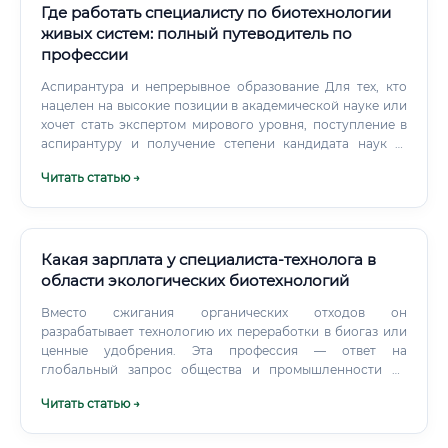
трудоустройства При устройстве на работу
Где работать специалисту по биотехнологии
биотехнологом пищевой промышленности вам
живых систем: полный путеводитель по
потребуется стандартный пакет документов плюс ряд
профессии
специфических.
Аспирантура и непрерывное образование Для тех, кто
нацелен на высокие позиции в академической науке или
хочет стать экспертом мирового уровня, поступление в
аспирантуру и получение степени кандидата наук —
логичный и выгодный шаг. Защита диссертации не
Читать статью →
только повышает академический статус, но и
существенно увеличивает конкурентоспособность на
рынке труда. Кроме того, область биотехнологии
развивается стремительно, и даже опытные специалисты
должны постоянно обновлять знания.
Какая зарплата у специалиста-технолога в
области экологических биотехнологий
Вместо сжигания органических отходов он
разрабатывает технологию их переработки в биогаз или
ценные удобрения. Эта профессия — ответ на
глобальный запрос общества и промышленности на
"зеленые" технологии. Она направлена на снижение
Читать статью →
антропогенной нагрузки на окружающую среду,
восстановление нарушенных экосистем, создание
цикличной экономики (circular economy) и переход к