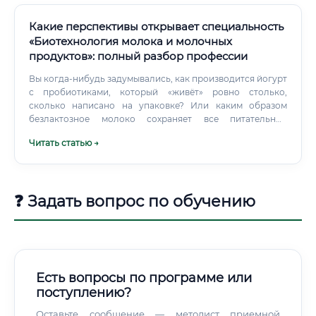
устойчивому развитию.
Какие перспективы открывает специальность
«Биотехнология молока и молочных
продуктов»: полный разбор профессии
Вы когда-нибудь задумывались, как производится йогурт
с пробиотиками, который «живёт» ровно столько,
сколько написано на упаковке? Или каким образом
безлактозное молоко сохраняет все питательные
свойства, но при этом подходит людям с
Читать статью →
непереносимостью лактозы? Почему некоторые сыры
зреют месяцами и приобретают неповторимый вкус, а
другие готовы уже через несколько дней?
❓ Задать вопрос по обучению
Есть вопросы по программе или
поступлению?
Оставьте сообщение — методист приемной