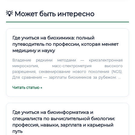
💡 Может быть интересно
Где учиться на биохимика: полный
путеводитель по профессии, которая меняет
медицину и науку
Владение редкими методами — криоэлектронная
микроскопия, масс-спектрометрия высокого
разрешения, секвенирование нового поколения (NGS).
Для сравнения — зарплаты биохимиков за рубежом: ⚠️
Важный нюанс: зарубежные зарплаты выглядят
Читать статью →
привлекательно, но нужно учитывать стоимость жизни. В
Цюрихе аренда квартиры съест значительную часть даже
хорошей зарплаты.
Где учиться на биоинформатика и
специалиста по вычислительной биологии:
профессия, навыки, зарплата и карьерный
путь