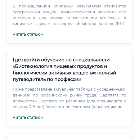
В промышленной компании результатом становится
программный модуль, диагностический алгоритм или
инструмент для поиска перспективной молекулы. К
типичным задачам относятся: обработка данных ДНК-,
РНК- и белкового секвенирования; поиск мутаций и
Читать статью →
других генетических вариантов; сравнение геномов
разных организмов; анализ экспрессии генов; изучение
взаимодействия белков; моделирование биологических
процессов; классификация клеток по молекулярным
признакам; разработка алгоритмов для диагностики;
Где пройти обучение по специальности
поиск мишеней для лекарственных препаратов; создание
«Биотехнология пищевых продуктов и
воспроизводимых аналитических процессов.
биологически активных веществ»: полный
путеводитель по профессии
Ниже представлена актуальная таблица с усреднёнными
данными по российскому рынку труда. Зарплата по
должностям Зарплата по регионам (для специалиста с
опытом 3–5 лет) Зарплата по секторам (для специалиста
среднего уровня) Стоит отметить, что в крупных
Читать статью →
международных компаниях к базовой зарплате нередко
добавляется годовой бонус (10–30% от оклада),
компенсация питания, ДМС, обучение за счёт
работодателя. Какие документы нужны для