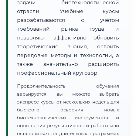
задачи биотехнологической
отрасли. Учебные курсы
разрабатываются с учётом
требований рынка труда и
позволяют эффективно обновить
🚚
Расчет логистики оригиналов:
теоретические знания, освоить
• Маршрут транзита:
~2 592 км
• Экспресс-доставка СДЭК / Почтой:
4–6 рабочих дней
передовые методы и технологии, а
также значительно расширить
📜 Документы и аккредитация
ФИС ФРДО
профессиональный кругозор.
Продолжительность обучения
варьируется: вы можете выбрать
🔍
Нажмите на документ для увеличения и просмотра
экспресс-курсы от нескольких недель для
быстрого освоения новых
биотехнологических инструментов и
повышения результативности работы или
остановиться на длительных программах