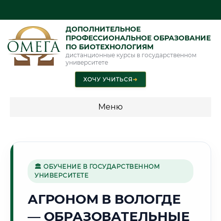
ДОПОЛНИТЕЛЬНОЕ
ПРОФЕССИОНАЛЬНОЕ ОБРАЗОВАНИЕ
ПО БИОТЕХНОЛОГИЯМ
дистанционные курсы в государственном
университете
ХОЧУ УЧИТЬСЯ
➜
Меню
💰 ПРОГРАММЫ И СТОИМОСТЬ
Стоимость по программам обучения "Биотехнологии"
🏛 ОБУЧЕНИЕ В ГОСУДАРСТВЕННОМ
УНИВЕРСИТЕТЕ
❄️
АГРОНОМ В ВОЛОГДЕ
— ОБРАЗОВАТЕЛЬНЫЕ
Г. ВОЛОГДА