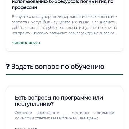
использованию биоресурсов: полный гид по
профессии
В крупных международных фармацевтических компаниях
зарплаты могут быть существенно выше. Специалисты,
работающие на зарубежные компании удалённо или по
контракту, нередко получают вознаграждение в валюте,
что многократно увеличивает рублёвый эквивалент.
Читать статью →
Стоит также отметить, что зарплата в академической
науке традиционно ниже, чем в коммерческом секторе.
❓ Задать вопрос по обучению
Есть вопросы по программе или
поступлению?
Оставьте сообщение — методист приемной
комиссии ответит вам в ближайшее время.