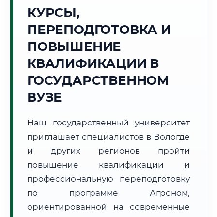
Точное местное время:
КУРСЫ,
01:21:44
ПЕРЕПОДГОТОВКА И
Воскресенье, 9 Августа
ПОВЫШЕНИЕ
2026 г.
КВАЛИФИКАЦИИ В
+14°C
Погода в г. Вологда:
🌧️
,
Небольшой дождь
ГОСУДАРСТВЕННОМ
🌅 Восход:
04:24
🌇 Закат:
20:27
Световой день:
16 ч. 3 мин.
ВУЗЕ
📍 Региональная справка
г. Вологда
Наш государственный университет
Субъект:
Вологодская область
приглашает специалистов в Вологде
Тел. код:
+7 (8172)
и других регионов пройти
Почтовые индексы:
160000–160999
повышение квалификации и
Часовой пояс:
МСК (UTC+3)
профессиональную переподготовку
Формат учебы:
Дистанционно
по программе Агроном,
ориентированной на современные
🗺️ Зона обслуживания: г. Вологда