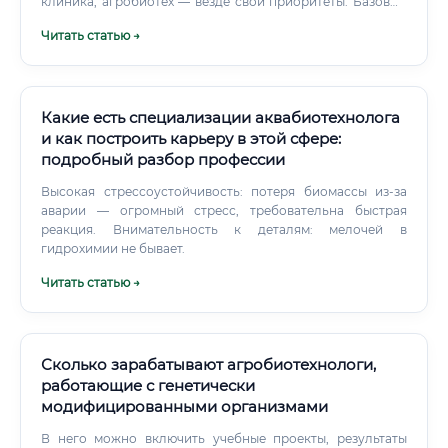
клиника, агробиотех — везде свои приоритеты. Базовый
набор задач выглядит примерно так: 🧬 Анализ геномных
Читать статью →
и транскриптомных данных (RNA-seq, WGS, WES) 🔬 Поиск
мутаций, вариантов, структурных перестроек в ДНК 💊
Предсказание структуры белков и их взаимодействий 📊
Визуализация больших биологических данных 🧫
Разработка и поддержка биоинформатических
Какие есть специализации аквабиотехнолога
пайплайнов 🤖 Применение машинного обучения к
и как построить карьеру в этой сфере:
биомедицинским задачам 📁 Работа с публичными
подробный разбор профессии
базами данных: NCBI, Ensembl, UniProt Ни один из этих
пунктов не существует в изоляции.
Высокая стрессоустойчивость: потеря биомассы из-за
аварии — огромный стресс, требовательна быстрая
реакция. Внимательность к деталям: мелочей в
гидрохимии не бывает.
Читать статью →
Сколько зарабатывают агробиотехнологи,
работающие с генетически
модифицированными организмами
В него можно включить учебные проекты, результаты