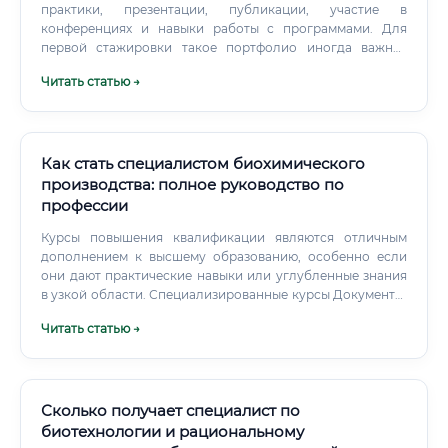
практики, презентации, публикации, участие в
конференциях и навыки работы с программами. Для
первой стажировки такое портфолио иногда важнее
высоких оценок по второстепенным дисциплинам. Если
Читать статью →
интересует именно направление ГМО, ищите курсы по
молекулярной генетике, генетической инженерии,
биобезопасности и оценке рисков.
Как стать специалистом биохимического
производства: полное руководство по
профессии
Курсы повышения квалификации являются отличным
дополнением к высшему образованию, особенно если
они дают практические навыки или углубленные знания
в узкой области. Специализированные курсы Документы,
требуемые для трудоустройства: Паспорт гражданина
Читать статью →
РФ. Работа связана с производством продуктов для
человека и требует строгого соблюдения санитарных
норм.
Сколько получает специалист по
биотехнологии и рациональному