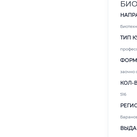
БИ
НАПР
Биотех
ТИП К
профес
ФОРМ
заочно
КОЛ-В
516
РЕГИО
Барано
ВЫДА