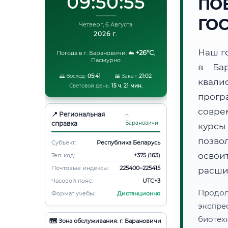
09:50:56
ПО
ГО
Четверг, 6 Августа
2026 г.
Наш г
+26°C
Погода в г. Барановичи:
☁️
,
Пасмурно
в Ба
🌅 Восход:
05:41
🌇 Закат:
21:02
квали
Световой день:
15 ч. 21 мин.
прог
совре
📍 Региональная
г.
справка
Барановичи
курсы
позво
Субъект:
Республика Беларусь
освоит
Тел. код:
+375 (163)
Почтовые индексы:
225400–225415
расши
Часовой пояс:
UTC+3
Продо
Формат учебы:
Дистанционно
экспре
биотех
🗺️ Зона обслуживания: г. Барановичи