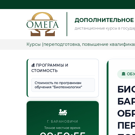
ДОПОЛНИТЕЛЬНОЕ
дистанционные курсы в госуда
Курсы (переподготовка, повышение квалифика
💰 ПРОГРАММЫ И
СТОИМОСТЬ
🏛 ОБ
Стоимость по программам
БИ
обучения "Биотехнологии"
БА
🚂
ОБ
Г. БАРАНОВИЧИ
ПЕ
Точное местное время: