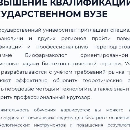
ВЫШЕНИЕ КВАЛИФИКАЦИИ
СУДАРСТВЕННОМ ВУЗЕ
осударственный университет приглашает специа
рановичи и других регионов пройти повы
фикации и профессиональную переподгото
рамме Биофармаколог, ориентированн
менные задачи биотехнологической отрасли. У
 разрабатываются с учётом требований рынка т
ляют эффективно обновить теоретические з
ь передовые методы и технологии, а также знач
рить профессиональный кругозор.
лжительность обучения варьируется: вы можете в
сс-курсы от нескольких недель для быстрого освоени
нологических инструментов и повышения результат