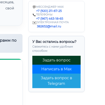
есяцев,
💬
МЕССЕНДЖЕР MAX
ь свой
+7 (920) 211-67-25
📞
ТЕЛЕФОНЫ
+7 (967) 463-18-65
✉️
ЭЛЕКТРОННАЯ ПОЧТА
382652@mail.ru
грамм по
У Вас остались вопросы?
Свяжитесь с нами удобным
способом:
Задать вопрос
Написать в Max
Задать вопрос в
Telegram