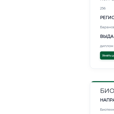
256
РЕГИО
Барано
ВЫДА
диплом 
Узнать ц
БИ
НАПР
Биотех