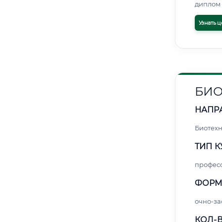
диплом 
Узнать ц
БИ
НАПР
Биотех
ТИП К
профес
ФОРМ
очно-за
КОЛ-В