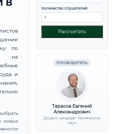
 В
Количество слушателей:
листов
Рассчитать
шение
вку по
ой на
РУКОВОДИТЕЛЬ
чебные
руда и
нания,
ительно
Тарасов Евгений
Александрович
ыбрать
Доцент, кандидат технических
я новых
наук
ивности