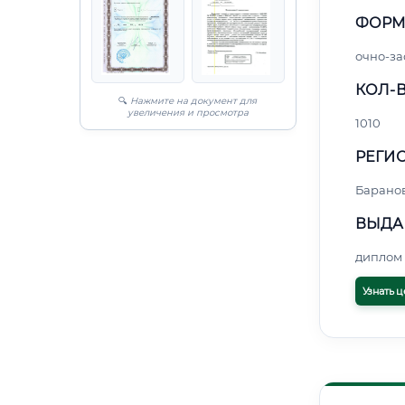
ФОРМ
очно-за
КОЛ-В
🔍
Нажмите на документ для
увеличения и просмотра
1010
РЕГИО
Барано
ВЫДА
диплом 
Узнать ц