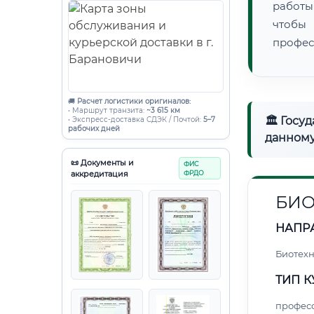
работы
чтобы
профес
🚚
Расчет логистики оригиналов:
• Маршрут транзита:
~3 615 км
🏛 Госу
• Экспресс-доставка СДЭК / Почтой:
5–7
рабочих дней
данному
📜 Документы и
ФИС
аккредитация
ФРДО
БИ
НАПР
Биотех
ТИП К
профес