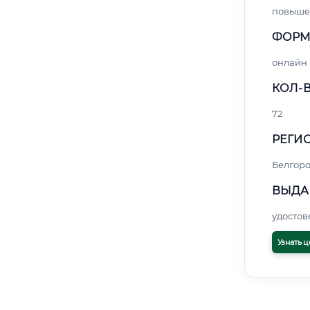
повыше
ФОРМ
онлайн
КОЛ-В
72
РЕГИО
Белгор
ВЫДА
удосто
Узнать ц