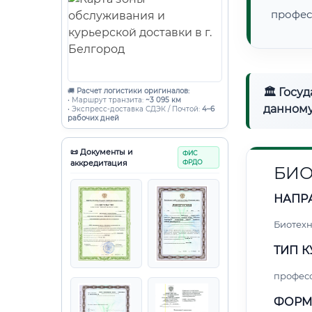
профес
🏛 Госу
🚚
Расчет логистики оригиналов:
• Маршрут транзита:
~3 095 км
данному
• Экспресс-доставка СДЭК / Почтой:
4–6
рабочих дней
📜 Документы и
ФИС
аккредитация
ФРДО
БИ
НАПР
Биотех
ТИП К
профес
ФОРМ