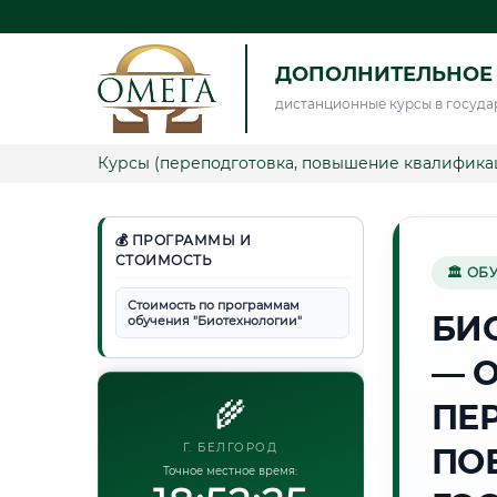
ДОПОЛНИТЕЛЬНОЕ
дистанционные курсы в госуда
Курсы (переподготовка, повышение квалифика
💰 ПРОГРАММЫ И
СТОИМОСТЬ
🏛 ОБ
Стоимость по программам
БИ
обучения "Биотехнологии"
— 
🌾
ПЕ
Г. БЕЛГОРОД
ПО
Точное местное время: