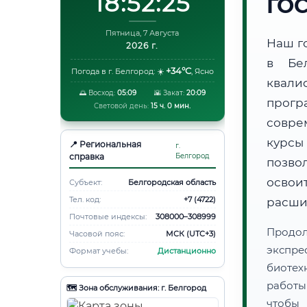
18:52:26
ГО
Пятница, 7 Августа
Наш г
2026 г.
в Бе
+34°C
Погода в г. Белгород:
☀️
,
Ясно
квали
🌅 Восход:
05:09
🌇 Закат:
20:09
прог
Световой день:
15 ч. 0 мин.
совре
курсы
📍 Региональная
г.
справка
Белгород
позво
освоит
Субъект:
Белгородская область
Тел. код:
+7 (4722)
расши
Почтовые индексы:
308000–308999
Продо
Часовой пояс:
МСК (UTC+3)
экспре
Формат учебы:
Дистанционно
биотех
работы
🗺️ Зона обслуживания: г. Белгород
чтобы