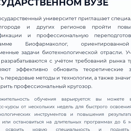
СУДАРСТВЕННОМ ВУЗЕ
осударственный университет приглашает специа
лгороде и других регионов пройти повы
фикации и профессиональную переподгото
рамме Биофармаколог, ориентированн
менные задачи биотехнологической отрасли. У
 разрабатываются с учётом требований рынка т
ляют эффективно обновить теоретические з
ь передовые методы и технологии, а также знач
рить профессиональный кругозор.
лжительность обучения варьируется: вы можете в
сс-курсы от нескольких недель для быстрого освоени
нологических инструментов и повышения результат
 или остановиться на длительных программах до 6 м
 освоить новую специальность и поднят