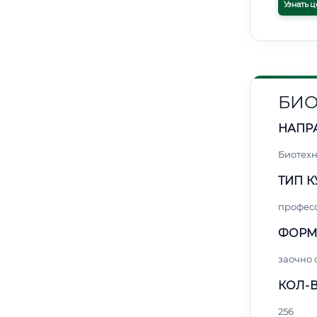
Узнать ц
БИ
НАПР
Биотех
ТИП К
профес
ФОРМ
заочно
КОЛ-В
256