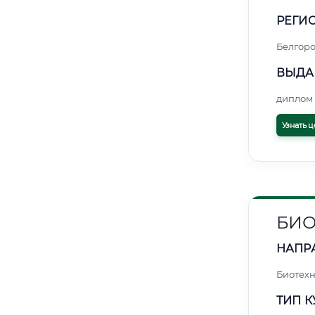
РЕГИО
Белгор
ВЫДА
диплом 
Узнать ц
БИ
НАПР
Биотех
ТИП К