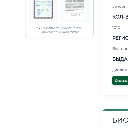
вечерн
КОЛ-В
1010
🔍
Нажмите на документ для
увеличения и просмотра
РЕГИО
Белгор
ВЫДА
диплом 
Узнать ц
БИ