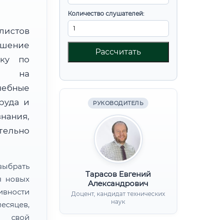
Количество слушателей:
листов
шение
Рассчитать
вку по
ой на
чебные
руда и
РУКОВОДИТЕЛЬ
нания,
ительно
ыбрать
Тарасов Евгений
я новых
Александрович
ивности
Доцент, кандидат технических
наук
есяцев,
ь свой