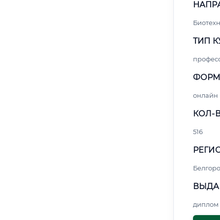
НАПР
Биотех
ТИП К
профес
ФОРМ
онлайн
КОЛ-В
516
РЕГИО
Белгор
ВЫДА
диплом 