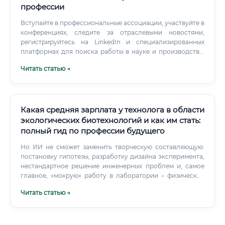
профессии
Вступайте в профессиональные ассоциации, участвуйте в
конференциях, следите за отраслевыми новостями,
регистрируйтесь на LinkedIn и специализированных
платформах для поиска работы в науке и производстве.
Какие документы нужны для трудоустройства Список
Читать статью →
документов при устройстве на работу в
фармацевтическую или пищевую компанию немного
отличается от стандартного, потому что отрасль строго
регулируется.
Какая средняя зарплата у технолога в области
экологических биотехнологий и как им стать:
полный гид по профессии будущего
Но ИИ не сможет заменить творческую составляющую:
постановку гипотезы, разработку дизайна эксперимента,
нестандартное решение инженерных проблем и, самое
главное, «мокрую» работу в лаборатории – физическое
взаимодействие с живыми системами. Профессия станет
Читать статью →
более интеллектуальной и менее рутинной.