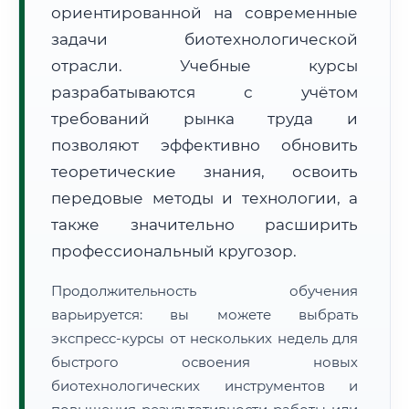
ориентированной на современные
задачи биотехнологической
отрасли. Учебные курсы
разрабатываются с учётом
требований рынка труда и
🚚
Расчет логистики оригиналов:
• Маршрут транзита:
позволяют эффективно обновить
~3 858 км
• Экспресс-доставка СДЭК / Почтой:
6–8 рабочих дней
теоретические знания, освоить
передовые методы и технологии, а
📜 Документы и аккредитация
ФИС ФРДО
также значительно расширить
профессиональный кругозор.
🔍
Нажмите на документ для увеличения и просмотра
Продолжительность обучения
варьируется: вы можете выбрать
экспресс-курсы от нескольких недель для
быстрого освоения новых
биотехнологических инструментов и