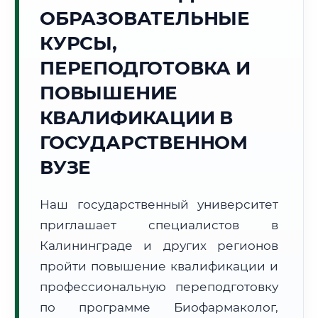
Точное местное время:
ОБРАЗОВАТЕЛЬНЫЕ
01:29:09
КУРСЫ,
Четверг, 6 Августа
ПЕРЕПОДГОТОВКА И
2026 г.
ПОВЫШЕНИЕ
+28°C
Погода в г. Калининград:
☀️
,
Ясно
КВАЛИФИКАЦИИ В
🌅 Восход:
04:55
🌇 Закат:
20:32
Световой день:
15 ч. 37 мин.
ГОСУДАРСТВЕННОМ
ВУЗЕ
📍 Региональная справка
г. Калининград
Субъект:
Калининградская область
Наш государственный университет
Тел. код:
+7 (4012)
приглашает специалистов в
Почтовые индексы:
236000–236999
Калининграде и других регионов
Часовой пояс:
МСК-1 (UTC+2)
пройти повышение квалификации и
Формат учебы:
Дистанционно
профессиональную переподготовку
по программе Биофармаколог,
🗺️ Зона обслуживания: г. Калининград