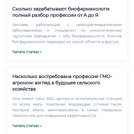
Сколько зарабатывают биофармакологи:
полный разбор профессии от А до Я
Человек, работающий с нейродегенеративными
заболеваниями, и специалист по онкологическим
таргетным препаратам — оба биофармакологи. Многие
биофармакологи переходят из одной области в другую в
течение карьеры. Особенно сейчас, когда онкология и
Читать статью →
нейронаука активно пересекаются.
Насколько востребована профессия ГМО-
агроном: взгляд в будущее сельского
хозяйства
Они имеют свои R&D-центры и испытательные станции
по всему миру. Компании, владеющие сотнями тысяч
гектаров земли, заинтересованы в самых передовых
технологиях для повышения эффективности.
Читать статью →