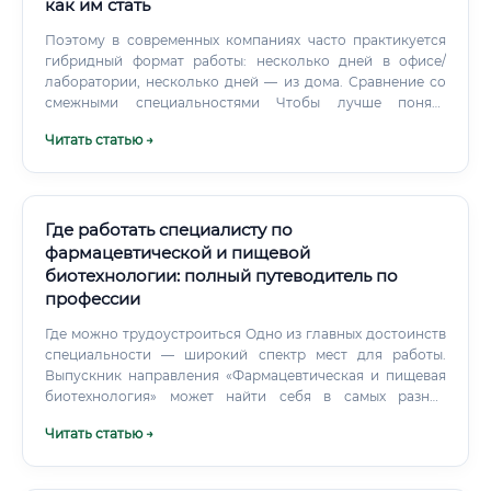
каждого человека. Это не просто работа на заводе; это
как им стать
возможность создавать еду будущего, делать ее вкуснее,
Поэтому в современных компаниях часто практикуется
полезнее и доступнее, защищая при этом здоровье
гибридный формат работы: несколько дней в офисе/
миллионов.
лаборатории, несколько дней — из дома. Сравнение со
смежными специальностями Чтобы лучше понять
уникальность системного биотехнолога, сравним его с
Читать статью →
другими востребованными специалистами в этой
области. Таблица сравнения смежных специальностей
Чем эта специальность лучше?
Где работать специалисту по
фармацевтической и пищевой
биотехнологии: полный путеводитель по
профессии
Где можно трудоустроиться Одно из главных достоинств
специальности — широкий спектр мест для работы.
Выпускник направления «Фармацевтическая и пищевая
биотехнология» может найти себя в самых разных
организациях. Фармацевтические компании и заводы
Читать статью →
Это, пожалуй, самый очевидный путь.