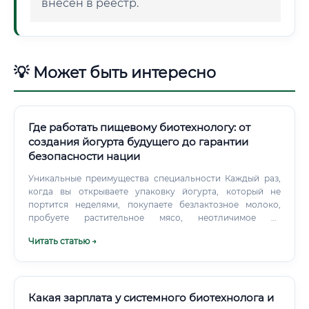
внесен в реестр.
💡 Может быть интересно
Где работать пищевому биотехнологу: от
создания йогурта будущего до гарантии
безопасности нации
Уникальные преимущества специальности Каждый раз,
когда вы открываете упаковку йогурта, который не
портится неделями, покупаете безлактозное молоко,
пробуете растительное мясо, неотличимое от
настоящего, или просто уверены, что колбаса на вашем
Читать статью →
бутерброде безопасна, — вы сталкиваетесь с
результатами труда пищевого биотехнолога. Это одна из
самых недооцененных, но критически важных профессий
XXI века, стоящая на стыке фундаментальной науки,
высоких технологий и ежедневных потребностей
Какая зарплата у системного биотехнолога и