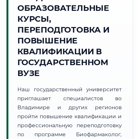
Точное местное время:
ОБРАЗОВАТЕЛЬНЫЕ
07:05:12
КУРСЫ,
Воскресенье, 9 Августа
ПЕРЕПОДГОТОВКА И
2026 г.
ПОВЫШЕНИЕ
+16°C
Погода в г. Владимир:
☀️
,
Ясно
КВАЛИФИКАЦИИ В
🌅 Восход:
04:37
🌇 Закат:
20:10
Световой день:
15 ч. 33 мин.
ГОСУДАРСТВЕННОМ
ВУЗЕ
📍 Региональная справка
г. Владимир
Субъект:
Владимирская область
Наш государственный университет
Тел. код:
+7 (4922)
приглашает специалистов во
Почтовые индексы:
600000–600999
Владимире и других регионов
Часовой пояс:
МСК (UTC+3)
пройти повышение квалификации и
Формат учебы:
Дистанционно
профессиональную переподготовку
по программе Биофармаколог,
🗺️ Зона обслуживания: г. Владимир