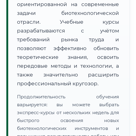
ориентированной на современные
задачи биотехнологической
отрасли. Учебные курсы
разрабатываются с учётом
требований рынка труда и
🚚
Расчет логистики оригиналов:
• Маршрут транзита:
позволяют эффективно обновить
~2 633 км
• Экспресс-доставка СДЭК / Почтой:
4–6 рабочих дней
теоретические знания, освоить
передовые методы и технологии, а
📜 Документы и аккредитация
ФИС ФРДО
также значительно расширить
профессиональный кругозор.
🔍
Нажмите на документ для увеличения и просмотра
Продолжительность обучения
варьируется: вы можете выбрать
экспресс-курсы от нескольких недель для
быстрого освоения новых
биотехнологических инструментов и