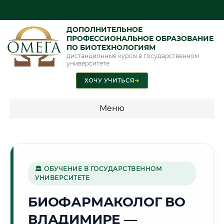
ДОПОЛНИТЕЛЬНОЕ
ПРОФЕССИОНАЛЬНОЕ ОБРАЗОВАНИЕ
ПО БИОТЕХНОЛОГИЯМ
дистанционные курсы в государственном
университете
ХОЧУ УЧИТЬСЯ
➜
Меню
💰 ПРОГРАММЫ И СТОИМОСТЬ
Стоимость по программам обучения "Биотехнологии"
🏛 ОБУЧЕНИЕ В ГОСУДАРСТВЕННОМ
УНИВЕРСИТЕТЕ
⛪
БИОФАРМАКОЛОГ ВО
ВЛАДИМИРЕ —
Г. ВЛАДИМИР