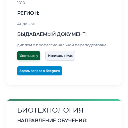
1010
РЕГИОН:
Андижан
ВЫДАВАЕМЫЙ ДОКУМЕНТ:
🚚
Расчет логистики оригиналов:
• Маршрут транзита:
диплом о профессиональной переподготовке
~1 766 км
• Экспресс-доставка СДЭК / Почтой:
3–4 рабочих дня
Узнать цену
Написать в Max
📜 Документы и аккредитация
ФИС ФРДО
Задать вопрос в Telegram
🔍
Нажмите на документ для увеличения и просмотра
БИОТЕХНОЛОГИЯ
НАПРАВЛЕНИЕ ОБУЧЕНИЯ: