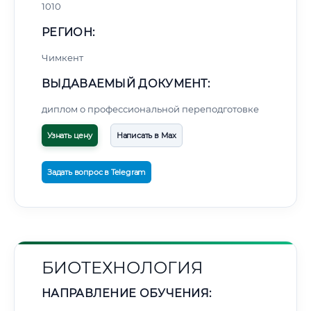
1010
РЕГИОН:
🔍
Нажмите на документ для увеличения и просмотра
Чимкент
ВЫДАВАЕМЫЙ ДОКУМЕНТ:
диплом о профессиональной переподготовке
Узнать цену
Написать в Max
Задать вопрос в Telegram
БИОТЕХНОЛОГИЯ
НАПРАВЛЕНИЕ ОБУЧЕНИЯ: