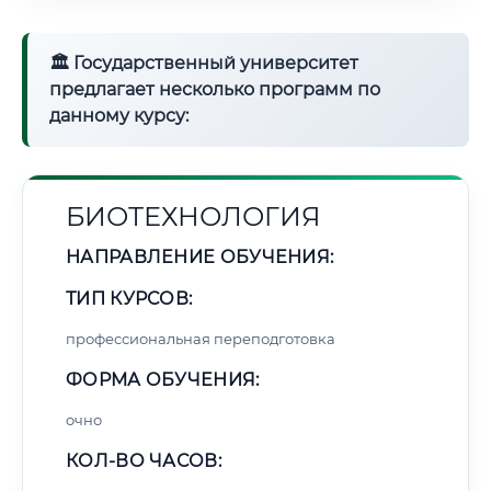
Точное местное время:
19:32:27
🏛 Государственный университет
Суббота, 8 Августа
предлагает несколько программ по
2026 г.
данному курсу:
🌅 Восход:
--:--
🌇 Закат:
--:--
Световой день:
--
БИОТЕХНОЛОГИЯ
📍 Региональная справка
г. Чимкент
НАПРАВЛЕНИЕ ОБУЧЕНИЯ:
Субъект:
Республика Казахстан
Тел. код:
+7 (7252)
ТИП КУРСОВ:
Почтовые индексы:
160000–160025
профессиональная переподготовка
Часовой пояс:
UTC+5
Формат учебы:
Дистанционно
ФОРМА ОБУЧЕНИЯ:
очно
📜 Документы и аккредитация
ФИС ФРДО
КОЛ-ВО ЧАСОВ: