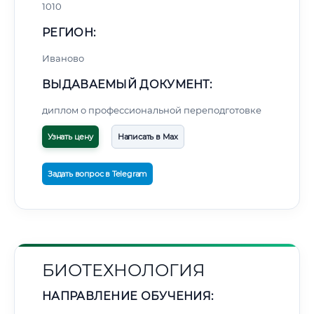
1010
РЕГИОН:
Иваново
ВЫДАВАЕМЫЙ ДОКУМЕНТ:
🚚
Расчет логистики оригиналов:
• Маршрут транзита:
диплом о профессиональной переподготовке
~2 575 км
• Экспресс-доставка СДЭК / Почтой:
4–6 рабочих дней
Узнать цену
Написать в Max
📜 Документы и аккредитация
ФИС ФРДО
Задать вопрос в Telegram
🔍
Нажмите на документ для увеличения и просмотра
БИОТЕХНОЛОГИЯ
НАПРАВЛЕНИЕ ОБУЧЕНИЯ: