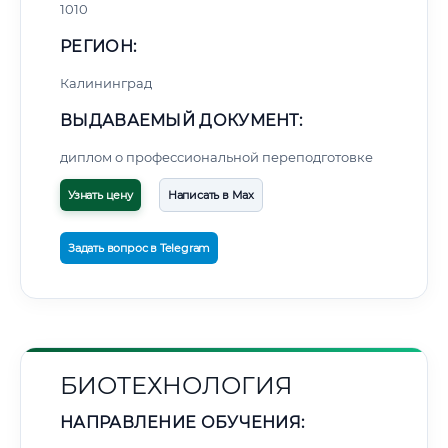
1010
РЕГИОН:
Калининград
ВЫДАВАЕМЫЙ ДОКУМЕНТ:
🚚
Расчет логистики оригиналов:
• Маршрут транзита:
диплом о профессиональной переподготовке
~3 858 км
• Экспресс-доставка СДЭК / Почтой:
6–8 рабочих дней
Узнать цену
Написать в Max
📜 Документы и аккредитация
ФИС ФРДО
Задать вопрос в Telegram
🔍
Нажмите на документ для увеличения и просмотра
БИОТЕХНОЛОГИЯ
НАПРАВЛЕНИЕ ОБУЧЕНИЯ: