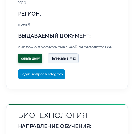
1010
РЕГИОН:
Куляб
ВЫДАВАЕМЫЙ ДОКУМЕНТ:
🚚
Расчет логистики оригиналов:
• Маршрут транзита:
диплом о профессиональной переподготовке
~2 146 км
• Экспресс-доставка СДЭК / Почтой:
3–5 рабочих дней
Узнать цену
Написать в Max
📜 Документы и аккредитация
ФИС ФРДО
Задать вопрос в Telegram
🔍
Нажмите на документ для увеличения и просмотра
БИОТЕХНОЛОГИЯ
НАПРАВЛЕНИЕ ОБУЧЕНИЯ: