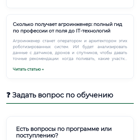
лабораторном оборудовании умеете работать, в каких
проектах участвовали.
Сколько получает агроинженер: полный гид
по профессии от поля до IT-технологий
Агроинженер станет оператором и архитектором этих
роботизированных систем. ИИ будет анализировать
данные с датчиков, дронов и спутников, чтобы давать
точные рекомендации: когда поливать, какие участки
поля нуждаются в удобрениях, прогнозировать болезни
Читать статью →
растений.
❓ Задать вопрос по обучению
Есть вопросы по программе или
поступлению?