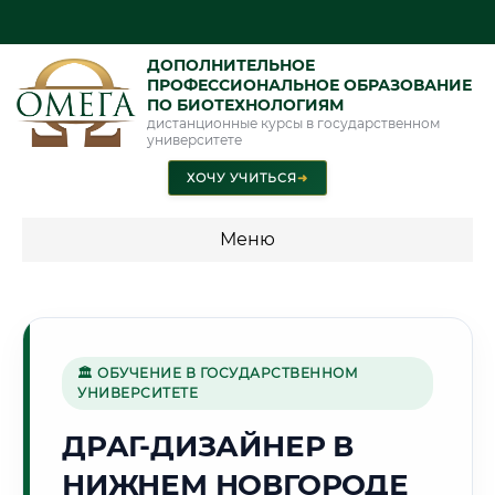
ДОПОЛНИТЕЛЬНОЕ
ПРОФЕССИОНАЛЬНОЕ ОБРАЗОВАНИЕ
ПО БИОТЕХНОЛОГИЯМ
дистанционные курсы в государственном
университете
ХОЧУ УЧИТЬСЯ
➜
Меню
💰 ПРОГРАММЫ И СТОИМОСТЬ
Стоимость по программам обучения "Биотехнологии"
🏛 ОБУЧЕНИЕ В ГОСУДАРСТВЕННОМ
УНИВЕРСИТЕТЕ
🏯
ДРАГ-ДИЗАЙНЕР В
НИЖНЕМ НОВГОРОДЕ
Г. НИЖНИЙ НОВГОРОД