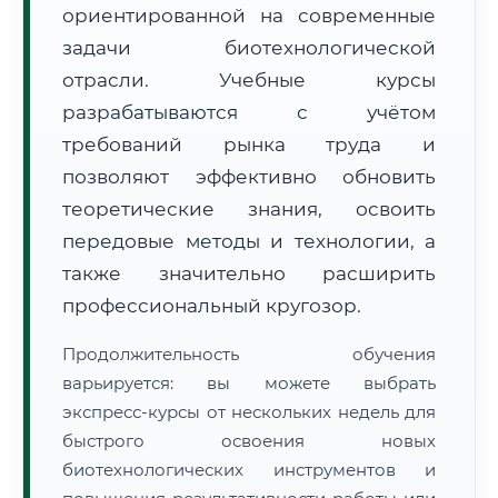
ориентированной на современные
задачи биотехнологической
отрасли. Учебные курсы
разрабатываются с учётом
требований рынка труда и
🚚
Расчет логистики оригиналов:
• Маршрут транзита:
позволяют эффективно обновить
~2 412 км
• Экспресс-доставка СДЭК / Почтой:
3–5 рабочих дней
теоретические знания, освоить
передовые методы и технологии, а
📜 Документы и аккредитация
ФИС ФРДО
также значительно расширить
профессиональный кругозор.
🔍
Нажмите на документ для увеличения и просмотра
Продолжительность обучения
варьируется: вы можете выбрать
экспресс-курсы от нескольких недель для
быстрого освоения новых
биотехнологических инструментов и