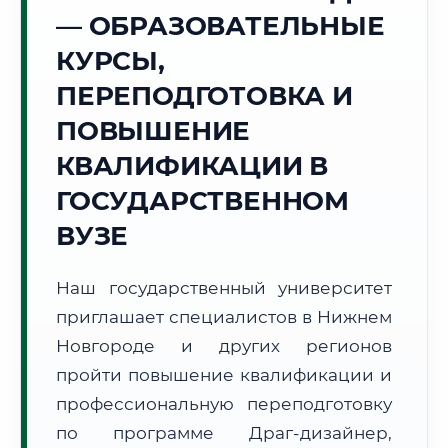
Точное местное время:
— ОБРАЗОВАТЕЛЬНЫЕ
15:03:07
КУРСЫ,
Воскресенье, 9 Августа
ПЕРЕПОДГОТОВКА И
2026 г.
ПОВЫШЕНИЕ
+23°C
Погода в г. Нижний Новгород:
⛅
,
Переменная облачность
КВАЛИФИКАЦИИ В
🌅 Восход:
04:22
🌇 Закат:
19:56
Световой день:
15 ч. 34 мин.
ГОСУДАРСТВЕННОМ
ВУЗЕ
📍 Региональная справка
г. Нижний Новгород
Субъект:
Нижегородская область
Наш государственный университет
Тел. код:
+7 (831)
приглашает специалистов в Нижнем
Почтовые индексы:
603000–603999
Новгороде и других регионов
Часовой пояс:
МСК (UTC+3)
пройти повышение квалификации и
Формат учебы:
Дистанционно
профессиональную переподготовку
по программе Драг-дизайнер,
🗺️ Зона обслуживания: г. Нижний Новгород