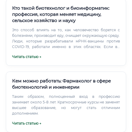
Кто такой биотехнолог и биоинформатик:
профессия, которая меняет медицину,
сельское хозяйство и науку
Это способ влиять на то, как человечество борется с
болезнями, производит еду, очищает окружающую среду.
Люди, которые разрабатывали мРНК-вакцины против
COVID-19, работали именно в этих областях. Если вы
готовы к серьёзному образовательному пути и не
Читать статью →
боитесь многолетней работы ради результатов, которые
видны не сразу, — эта профессия способна дать и смысл,
и международную карьеру, и достойный доход.
Кем можно работать: Фармаколог в сфере
биотехнологий и инженерии
Таким образом, полноценный вход в профессию
занимает около 5-8 лет. Краткосрочные курсы не заменят
высшее образование, но могут стать отличным
дополнением.
Читать статью →