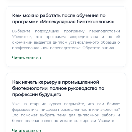
Кем можно работать после обучения по
программе «Молекулярная биотехнология»
Выберите подходящую программу переподготовки
Убедитесь, что программа аккредитована и по её
окончании выдаётся диплом установленного образца о
профессиональной переподготовке. Обратите внимание
на учебный план — он должен включать как
Читать статью →
теоретические разделы (молекулярная биология,
генетика, биохимия, микробиология), так и практические
навыки работы с современными методами.
Как начать карьеру в промышленной
биотехнологии: полное руководство по
профессии будущего
Уже на старших курсах подумайте, что вам ближе:
фармацевтика, пищевая промышленность или экология?
Это поможет выбрать тему для дипломной работы и
более целенаправленно искать стажировки. Укажите не
только место учебы, но и все свои практические навыки:
Читать статью →
какими методами анализа владеете, на каком