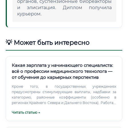
органов, суспензионные биореакторы
и элиситация. Диплом получила
курьером.
💡 Может быть интересно
Какая зарплата у начинающего специалиста:
всё о профессии медицинского технолога —
от обучения до карьерных перспектив
Кроме того, в государственных учреждениях
предусмотрены стимулирующие выплаты, надбавки за
категорию, районные коэффициенты (особенно в
регионах Крайнего Севера и Дальнего Востока). Работа в
ночные смены и праздничные дни оплачивается по
Читать статью →
коэффициентам 1,5–2 от основной ставки.