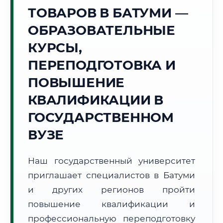
Точное местное время:
ТОВАРОВ В БАТУМИ —
19:29:22
ОБРАЗОВАТЕЛЬНЫЕ
Пятница, 7 Августа
КУРСЫ,
2026 г.
ПЕРЕПОДГОТОВКА И
+27°C
Погода в г. Батуми:
☁️
,
Пасмурно
ПОВЫШЕНИЕ
🌅 Восход:
06:13
🌇 Закат:
20:24
Световой день:
14 ч. 11 мин.
КВАЛИФИКАЦИИ В
ГОСУДАРСТВЕННОМ
📍 Региональная справка
г. Батуми
ВУЗЕ
Субъект:
Грузия
Тел. код:
+995 (422)
Наш государственный университет
Почтовые индексы:
6000–6010
приглашает специалистов в Батуми
Часовой пояс:
UTC+4
Формат учебы:
и других регионов пройти
Дистанционно
повышение квалификации и
🗺️ Зона обслуживания: г. Батуми
профессиональную переподготовку