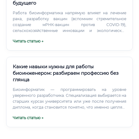
будущего
Работа биоинформатика напрямую влияет на лечение
рака, разработку вакцин (вспомним стремительное
создание мРНК-вакцин против COVID-19),
сельскохозяйственные инновации и экологические
проекты. Круг обязанностей: что реально делает
Читать статью →
биоинформатик Обязанности специалиста сильно
зависят от места работы и конкретной позиции, но
можно выделить несколько ключевых направлений,
которые встречаются почти везде. Работа с геномными
данными: Обработка сырых данных секвенирования
Какие навыки нужны для работы
(форматы FASTQ, BAM, VCF) Выравнивание
биоинженером: разбираем профессию без
последовательностей на референсный геном Поиск и
глянца
аннотация генетических вариантов (SNP, индели,
структурные варианты) Функциональная аннотация
Биоинформатик — программировать на уровне
генов и регуляторных элементов Анализ экспрессии
уверенного разработчика. Специализация выбирается на
генов (транскриптомика) Программирование и
старших курсах университета или уже после получения
разработка: Написание скриптов и пайплайнов на
диплома, когда становится понятно, что именно цепляет
Python, R, Perl, Bash Разработка и оптимизация
— работа с живыми клетками или анализ данных на
Читать статью →
биоинформатических алгоритмов Работа с облачными
экране монитора.
платформами (AWS, Google Cloud, Azure) для обработки
больших данных Создание и поддержка биологических
баз данных Разработка веб-интерфейсов для