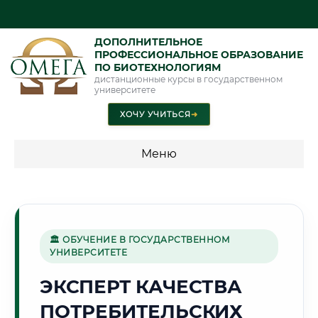
ДОПОЛНИТЕЛЬНОЕ
ПРОФЕССИОНАЛЬНОЕ ОБРАЗОВАНИЕ
ПО БИОТЕХНОЛОГИЯМ
дистанционные курсы в государственном
университете
ХОЧУ УЧИТЬСЯ
➜
Меню
💰 ПРОГРАММЫ И СТОИМОСТЬ
Стоимость по программам обучения "Биотехнологии"
🏛 ОБУЧЕНИЕ В ГОСУДАРСТВЕННОМ
УНИВЕРСИТЕТЕ
🌊
ЭКСПЕРТ КАЧЕСТВА
ПОТРЕБИТЕЛЬСКИХ
Г. БАТУМИ