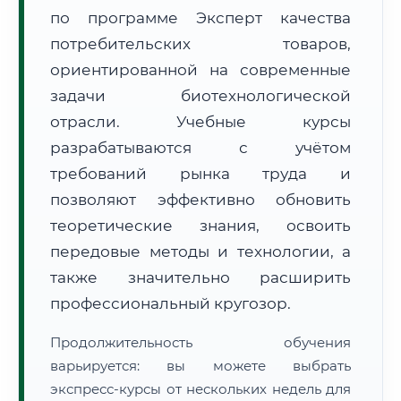
по программе Эксперт качества
потребительских товаров,
ориентированной на современные
задачи биотехнологической
отрасли. Учебные курсы
🚚
Расчет логистики оригиналов:
• Маршрут транзита:
~3 333 км
разрабатываются с учётом
• Экспресс-доставка СДЭК / Почтой:
5–7 рабочих дней
требований рынка труда и
📜 Документы и аккредитация
позволяют эффективно обновить
ФИС ФРДО
теоретические знания, освоить
передовые методы и технологии, а
также значительно расширить
🔍
Нажмите на документ для увеличения и просмотра
профессиональный кругозор.
Продолжительность обучения
варьируется: вы можете выбрать
экспресс-курсы от нескольких недель для