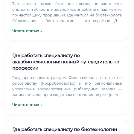
Там зарплата может быть ниже рынка, но часто есть
опционы, гибкость и возможность работать над чем-то
по-настоящему прорывным. Где учиться на биотехнолога
Образование в биотехнологии — это серьёзно. Для
исследовательской карьеры нужна магистратура (ещё 2
Читать статью →
года), а лучше — аспирантура.
Где работать специалисту по
аквабиотехнологии: полный путеводитель по
профессии
Государственные структуры Федеральное агентство по
рыболовству (Росрыболовство) и его региональные
управления Государственные рыбоводные заводы —
занимаются воспроизводством ценных видов рыб (осётр,
лосось, сиг) для зарыбления природных водоёмов
Читать статью →
Национальные парки и заповедники — работа по
сохранению биоразнообразия водных экосистем
Росприроднадзор — экологический контроль состояния
водоёмов Роспотребнадзор — ветеринарно-санитарный
контроль продукции аквакультуры Научные и
Где работать специалисту по биотехнологии