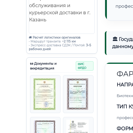
профес
🚚
Расчет логистики оригиналов:
🏛 Госу
• Маршрут транзита:
~2 115 км
• Экспресс-доставка СДЭК / Почтой:
3–5
данному
рабочих дней
📜 Документы и
ФИС
аккредитация
ФРДО
ФА
НАПР
Биотех
ТИП К
профес
ФОРМ