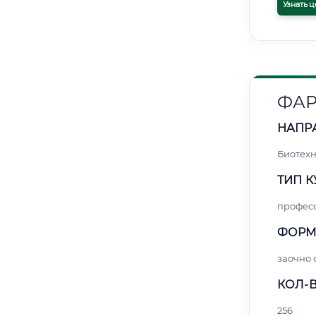
Узнать ц
ФА
НАПР
Биотех
ТИП К
профес
ФОРМ
заочно
КОЛ-В
256