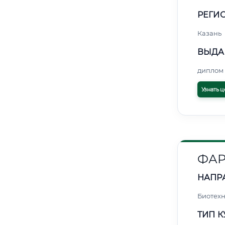
РЕГИО
Казань
ВЫДА
диплом 
Узнать ц
ФА
НАПР
Биотех
ТИП К