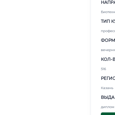
НАПР
Биотех
ТИП К
профес
ФОРМ
вечерн
КОЛ-В
516
РЕГИО
Казань
ВЫДА
диплом 