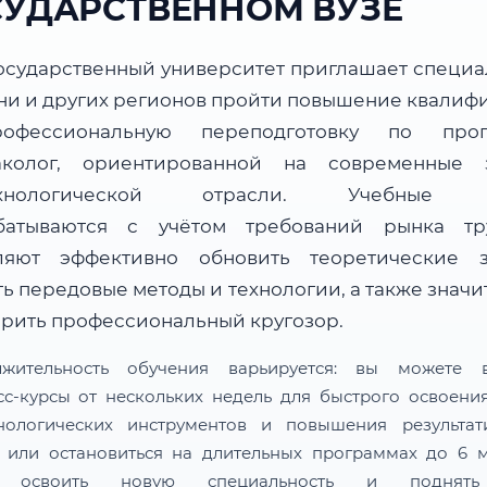
СУДАРСТВЕННОМ ВУЗЕ
осударственный университет приглашает специа
ани и других регионов пройти повышение квалиф
офессиональную переподготовку по прог
колог, ориентированной на современные 
ехнологической отрасли. Учебные 
батываются с учётом требований рынка т
ляют эффективно обновить теоретические з
ь передовые методы и технологии, а также знач
рить профессиональный кругозор.
лжительность обучения варьируется: вы можете в
сс-курсы от нескольких недель для быстрого освоени
нологических инструментов и повышения результат
 или остановиться на длительных программах до 6 м
 освоить новую специальность и поднят