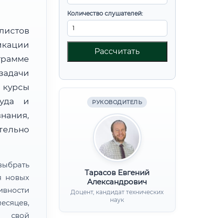
Количество слушателей:
листов
икации
Рассчитать
рамме
задачи
курсы
руда и
РУКОВОДИТЕЛЬ
нания,
ительно
ыбрать
Тарасов Евгений
я новых
Александрович
ивности
Доцент, кандидат технических
наук
есяцев,
ь свой