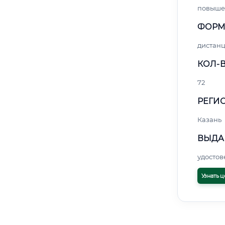
повыше
ФОРМ
дистан
КОЛ-В
72
РЕГИО
Казань
ВЫДА
удосто
Узнать ц