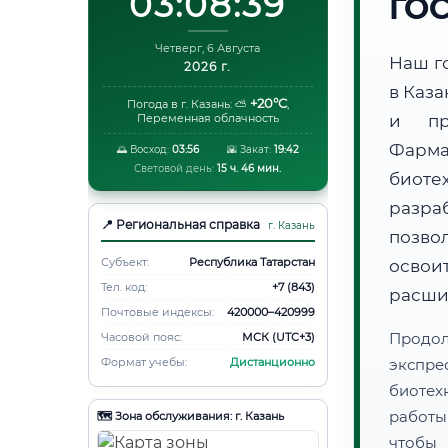
03:08:40
ГО
Четверг, 6 Августа
Наш г
2026 г.
в Каз
+20°C
Погода в г. Казань:
⛅
,
Переменная облачность
и пр
Фарма
🌅 Восход:
03:56
🌇 Закат:
19:42
Световой день:
15 ч. 46 мин.
биот
разра
📍 Региональная справка
г. Казань
позво
Субъект:
Республика Татарстан
освоит
Тел. код:
+7 (843)
расши
Почтовые индексы:
420000–420999
Продо
Часовой пояс:
МСК (UTC+3)
Формат учебы:
Дистанционно
экспре
биотех
работы
🗺️ Зона обслуживания: г. Казань
чтобы