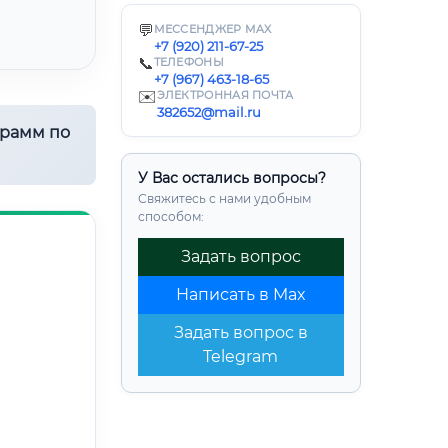
💬
МЕССЕНДЖЕР MAX
+7 (920) 211-67-25
📞
ТЕЛЕФОНЫ
+7 (967) 463-18-65
✉️
ЭЛЕКТРОННАЯ ПОЧТА
382652@mail.ru
грамм по
У Вас остались вопросы?
Свяжитесь с нами удобным
способом:
Задать вопрос
Написать в Max
Задать вопрос в
Telegram