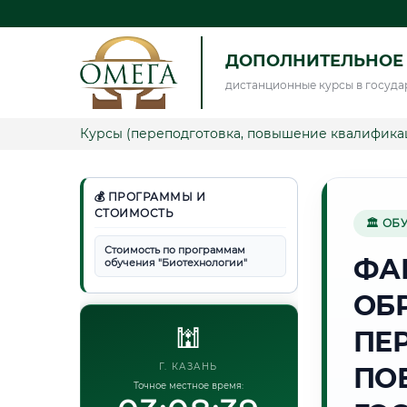
ДОПОЛНИТЕЛЬНОЕ
дистанционные курсы в госуда
Курсы (переподготовка, повышение квалифика
💰 ПРОГРАММЫ И
СТОИМОСТЬ
🏛 ОБ
Стоимость по программам
ФА
обучения "Биотехнологии"
ОБ
🕍
ПЕ
Г. КАЗАНЬ
ПО
Точное местное время: