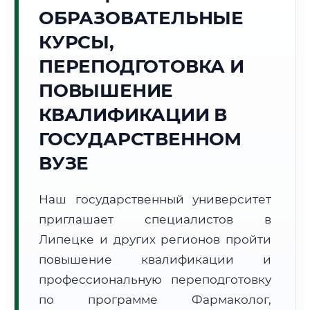
Точное местное время:
ОБРАЗОВАТЕЛЬНЫЕ
02:19:23
КУРСЫ,
Пятница, 7 Августа
ПЕРЕПОДГОТОВКА И
2026 г.
ПОВЫШЕНИЕ
+27°C
Погода в г. Липецк:
☁️
,
Пасмурно
КВАЛИФИКАЦИИ В
🌅 Восход:
04:49
🌇 Закат:
20:05
Световой день:
15 ч. 16 мин.
ГОСУДАРСТВЕННОМ
ВУЗЕ
📍 Региональная справка
г. Липецк
Субъект:
Липецкая область
Наш государственный университет
Тел. код:
+7 (4742)
приглашает специалистов в
Почтовые индексы:
398000–398999
Липецке и других регионов пройти
Часовой пояс:
МСК (UTC+3)
повышение квалификации и
Формат учебы:
Дистанционно
профессиональную переподготовку
по программе Фармаколог,
🗺️ Зона обслуживания: г. Липецк