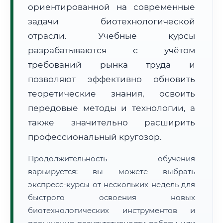
ориентированной на современные
задачи биотехнологической
отрасли. Учебные курсы
разрабатываются с учётом
требований рынка труда и
🚚
Расчет логистики оригиналов:
• Маршрут транзита:
позволяют эффективно обновить
~2 815 км
• Экспресс-доставка СДЭК / Почтой:
4–6 рабочих дней
теоретические знания, освоить
передовые методы и технологии, а
📜 Документы и аккредитация
ФИС ФРДО
также значительно расширить
профессиональный кругозор.
🔍
Нажмите на документ для увеличения и просмотра
Продолжительность обучения
варьируется: вы можете выбрать
экспресс-курсы от нескольких недель для
быстрого освоения новых
биотехнологических инструментов и