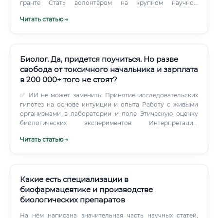
гранте Стать волонтёром на крупном научном
мероприятии Устроиться лаборантом или ассистентом
Читать статью →
исследователя — даже с небольшой зарплатой, но с
реальным опытом Шаг 4. Формирование
профессионального портфолио В биоинженерии очень
ценится наличие реальных результатов: участие в
публикациях, патентах, разработанных прототипах,
Биолог. Да, придется поучиться. Но разве
выполненных проектах. Нетворкинг Профессиональное
свобода от токсичного начальника и зарплата
сообщество биоинженеров в России относительно
в 200 000+ того не стоят?
небольшое — и это плюс.
✅ ИИ не может заменить: Принятие исследовательских
гипотез на основе интуиции и опыта Работу с живыми
организмами в лаборатории и поле Этическую оценку
биологических экспериментов Интерпретацию
нестандартных результатов Коммуникацию и работу в
Читать статью →
научных командах ⚠️ ИИ меняет профессию, но не
уничтожает её: Биоинформатики и биологи, владеющие
ИИ-инструментами, зарабатывают на 40–70% больше ИИ
берёт на себя рутину — анализ больших массивов
данных, поиск паттернов Биолог, умеющий работать с
Какие есть специализации в
ИИ, становится в разы эффективнее и ценнее Вывод:
биофармацевтике и производстве
профессия эволюционирует. Биолог будущего — это
биологических препаратов
учёный, владеющий цифровыми инструментами и
способный ставить задачи для ИИ-систем. Перспективы
На нём написана значительная часть научных статей,