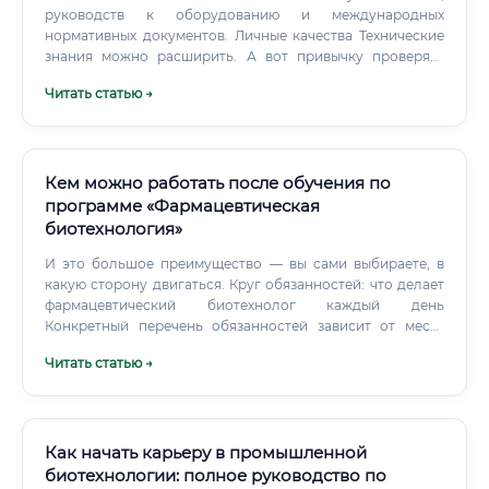
через 10 лет 🔭 Биология в горизонте 2030–2035 годов —
руководств к оборудованию и международных
одна из самых перспективных областей: ⚠️ Специалисты в
нормативных документов. Личные качества Технические
области генной инженерии, биоинформатики и
знания можно расширить. А вот привычку проверять
синтетической биологии через 10 лет будут среди самых
себя и отвечать за результат сформировать сложнее.
Читать статью →
высокооплачиваемых технических специалистов в мире.
Кем можно работать после обучения по
программе «Фармацевтическая
биотехнология»
И это большое преимущество — вы сами выбираете, в
какую сторону двигаться. Круг обязанностей: что делает
фармацевтический биотехнолог каждый день
Конкретный перечень обязанностей зависит от места
работы и занимаемой должности.
Читать статью →
Как начать карьеру в промышленной
биотехнологии: полное руководство по