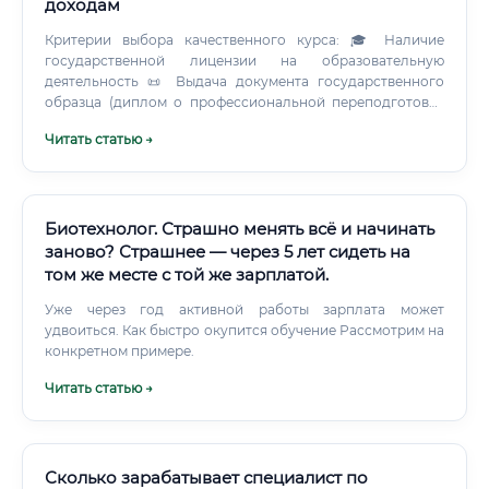
доходам
Критерии выбора качественного курса: 🎓 Наличие
государственной лицензии на образовательную
деятельность 📜 Выдача документа государственного
образца (диплом о профессиональной переподготовке
или удостоверение о повышении квалификации) 👨‍🏫
Читать статью →
Практикующие преподаватели с реальным отраслевым
опытом 🔬 Наличие практического блока обучения 💼
Содействие в трудоустройстве после обучения 🌐
Возможность дистанционного обучения Популярные
форматы программ: ⚠️ Важно! Диплом о
Биотехнолог. Страшно менять всё и начинать
профессиональной переподготовке, выданный
заново? Страшнее — через 5 лет сидеть на
лицензированной организацией, имеет юридическую
том же месте с той же зарплатой.
силу и признаётся работодателями наравне с
профильным вузовским дипломом. Сколько стоит
Уже через год активной работы зарплата может
обучение и как быстро оно окупится: 💡 Вывод:
удвоиться. Как быстро окупится обучение Рассмотрим на
Программы профессиональной переподготовки
конкретном примере.
демонстрируют наилучшее соотношение стоимости и
Читать статью →
срока окупаемости.
Сколько зарабатывает специалист по