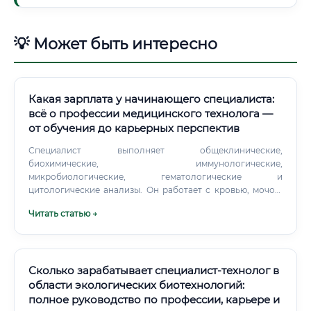
💡 Может быть интересно
Какая зарплата у начинающего специалиста:
всё о профессии медицинского технолога —
от обучения до карьерных перспектив
Специалист выполняет общеклинические,
биохимические, иммунологические,
микробиологические, гематологические и
цитологические анализы. Он работает с кровью, мочой,
мокротой, спинномозговой жидкостью, биоптатами
Читать статью →
тканей и другими биоматериалами. Современные
лаборатории оснащены автоматическими
анализаторами, центрифугами, спектрофотометрами,
ПЦР-оборудованием, проточными цитометрами и
другими сложными приборами.
Сколько зарабатывает специалист-технолог в
области экологических биотехнологий:
полное руководство по профессии, карьере и