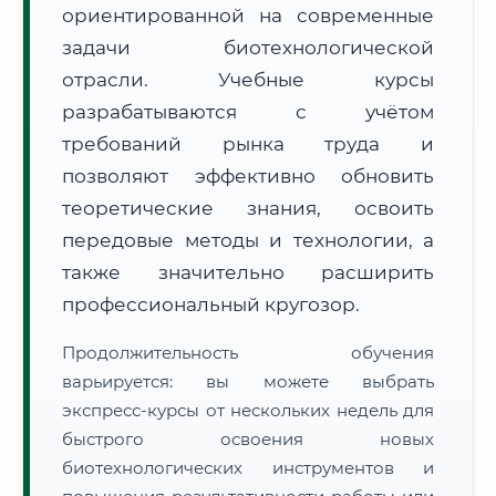
ориентированной на современные
задачи биотехнологической
отрасли. Учебные курсы
разрабатываются с учётом
требований рынка труда и
🚚
Расчет логистики оригиналов:
• Маршрут транзита:
позволяют эффективно обновить
~3 365 км
• Экспресс-доставка СДЭК / Почтой:
5–7 рабочих дней
теоретические знания, освоить
передовые методы и технологии, а
📜 Документы и аккредитация
ФИС ФРДО
также значительно расширить
профессиональный кругозор.
🔍
Нажмите на документ для увеличения и просмотра
Продолжительность обучения
варьируется: вы можете выбрать
экспресс-курсы от нескольких недель для
быстрого освоения новых
биотехнологических инструментов и