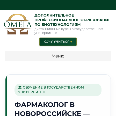
ДОПОЛНИТЕЛЬНОЕ
ПРОФЕССИОНАЛЬНОЕ ОБРАЗОВАНИЕ
ПО БИОТЕХНОЛОГИЯМ
дистанционные курсы в государственном
университете
ХОЧУ УЧИТЬСЯ
➜
Меню
💰 ПРОГРАММЫ И СТОИМОСТЬ
Стоимость по программам обучения "Биотехнологии"
🏛 ОБУЧЕНИЕ В ГОСУДАРСТВЕННОМ
УНИВЕРСИТЕТЕ
⚓
ФАРМАКОЛОГ В
НОВОРОССИЙСКЕ —
Г. НОВОРОССИЙСК