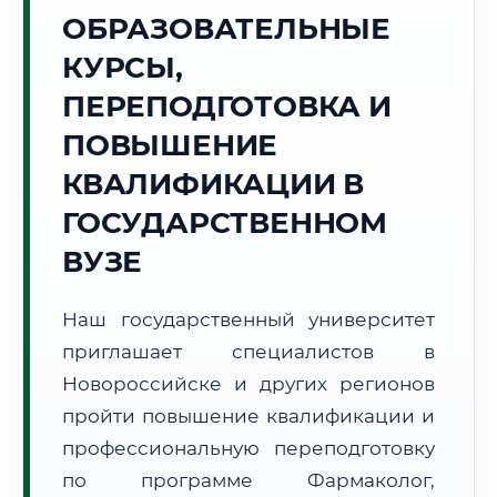
Точное местное время:
ОБРАЗОВАТЕЛЬНЫЕ
18:45:39
КУРСЫ,
Суббота, 8 Августа
ПЕРЕПОДГОТОВКА И
2026 г.
ПОВЫШЕНИЕ
+30°C
Погода в г. Новороссийск:
⛅
,
Переменная облачность
КВАЛИФИКАЦИИ В
🌅 Восход:
05:23
🌇 Закат:
19:46
Световой день:
14 ч. 23 мин.
ГОСУДАРСТВЕННОМ
ВУЗЕ
📍 Региональная справка
г. Новороссийск
Субъект:
Краснодарский край
Наш государственный университет
Тел. код:
+7 (8617)
приглашает специалистов в
Почтовые индексы:
353900–353999
Новороссийске и других регионов
Часовой пояс:
МСК (UTC+3)
пройти повышение квалификации и
Формат учебы:
Дистанционно
профессиональную переподготовку
по программе Фармаколог,
🗺️ Зона обслуживания: г. Новороссийск