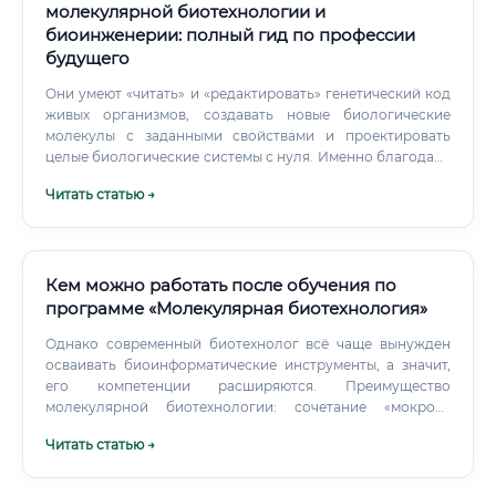
молекулярной биотехнологии и
биоинженерии: полный гид по профессии
будущего
Они умеют «читать» и «редактировать» генетический код
живых организмов, создавать новые биологические
молекулы с заданными свойствами и проектировать
целые биологические системы с нуля. Именно благодаря
молекулярным биотехнологам были разработаны мРНК-
Читать статью →
вакцины против COVID-19, которые появились в
рекордные сроки.
Кем можно работать после обучения по
программе «Молекулярная биотехнология»
Однако современный биотехнолог всё чаще вынужден
осваивать биоинформатические инструменты, а значит,
его компетенции расширяются. Преимущество
молекулярной биотехнологии: сочетание «мокрой»
лабораторной работы и аналитики, возможность видеть
Читать статью →
результат своей работы в реальном мире, а не только на
экране монитора. Что делает молекулярную
биотехнологию особенной Если подвести итог