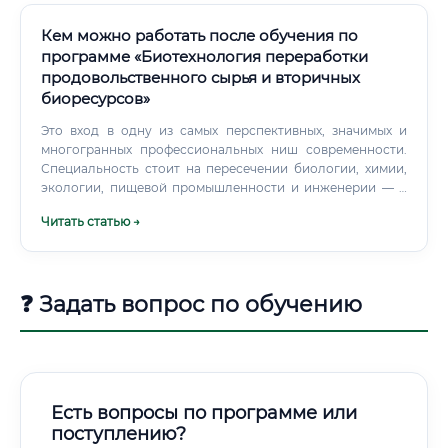
сравнительного анализа, можно выделить несколько
ключевых преимуществ этой специальности перед
Кем можно работать после обучения по
смежными профессиями: 1.
программе «Биотехнология переработки
продовольственного сырья и вторичных
биоресурсов»
Это вход в одну из самых перспективных, значимых и
многогранных профессиональных ниш современности.
Специальность стоит на пересечении биологии, химии,
экологии, пищевой промышленности и инженерии — и
именно поэтому она открывает по-настоящему широкие
Читать статью →
горизонты для тех, кто готов развиваться и двигаться
вперёд.
❓ Задать вопрос по обучению
Есть вопросы по программе или
поступлению?