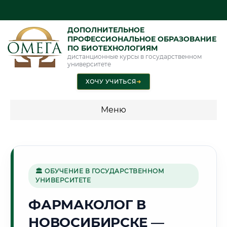
ДОПОЛНИТЕЛЬНОЕ
ПРОФЕССИОНАЛЬНОЕ ОБРАЗОВАНИЕ
ПО БИОТЕХНОЛОГИЯМ
дистанционные курсы в государственном
университете
ХОЧУ УЧИТЬСЯ
➜
Меню
💰 ПРОГРАММЫ И СТОИМОСТЬ
Стоимость по программам обучения "Биотехнологии"
🏛 ОБУЧЕНИЕ В ГОСУДАРСТВЕННОМ
УНИВЕРСИТЕТЕ
🏙️
ФАРМАКОЛОГ В
НОВОСИБИРСКЕ —
Г. НОВОСИБИРСК