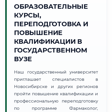
Точное местное время:
ОБРАЗОВАТЕЛЬНЫЕ
04:44:59
КУРСЫ,
Суббота, 8 Августа
ПЕРЕПОДГОТОВКА И
2026 г.
ПОВЫШЕНИЕ
+16°C
Погода в г. Новосибирск:
☀️
,
Ясно
КВАЛИФИКАЦИИ В
🌅 Восход:
05:49
🌇 Закат:
21:17
Световой день:
15 ч. 28 мин.
ГОСУДАРСТВЕННОМ
ВУЗЕ
📍 Региональная справка
г. Новосибирск
Субъект:
Новосибирская область
Наш государственный университет
Тел. код:
+7 (383)
приглашает специалистов в
Почтовые индексы:
630000–630999
Новосибирске и других регионов
Часовой пояс:
МСК+4 (UTC+7)
пройти повышение квалификации и
Формат учебы:
Дистанционно
профессиональную переподготовку
по программе Фармаколог,
🗺️ Зона обслуживания: г. Новосибирск