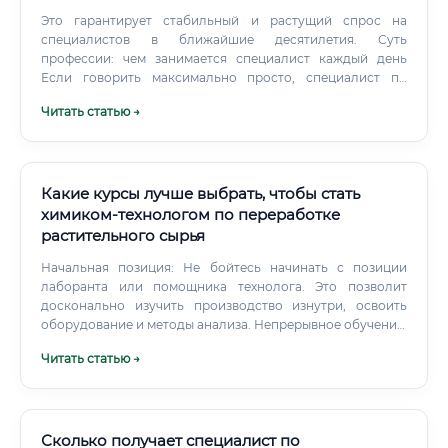
Это гарантирует стабильный и растущий спрос на
специалистов в ближайшие десятилетия. Суть
профессии: чем занимается специалист каждый день
Если говорить максимально просто, специалист по
геномным технологиям и биоинформатике — это
Читать статью →
человек, который умеет «читать» язык жизни. ДНК — это
код, и этот специалист умеет его декодировать,
анализировать ошибки, находить закономерности и
делать из этого практические выводы.
Какие курсы лучше выбрать, чтобы стать
химиком-технологом по переработке
растительного сырья
Начальная позиция: Не бойтесь начинать с позиции
лаборанта или помощника технолога. Это позволит
досконально изучить производство изнутри, освоить
оборудование и методы анализа. Непрерывное обучение:
Посещайте профильные выставки, семинары,
Читать статью →
конференции, проходите курсы повышения
квалификации.
Сколько получает специалист по