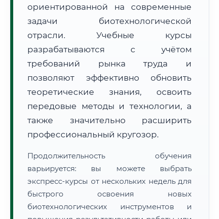
ориентированной на современные
задачи биотехнологической
отрасли. Учебные курсы
разрабатываются с учётом
требований рынка труда и
🚚
Расчет логистики оригиналов:
• Маршрут транзита:
позволяют эффективно обновить
~2 км
• Экспресс-доставка СДЭК / Почтой:
1 рабочий день
теоретические знания, освоить
передовые методы и технологии, а
📜 Документы и аккредитация
ФИС ФРДО
также значительно расширить
профессиональный кругозор.
🔍
Нажмите на документ для увеличения и просмотра
Продолжительность обучения
варьируется: вы можете выбрать
экспресс-курсы от нескольких недель для
быстрого освоения новых
биотехнологических инструментов и