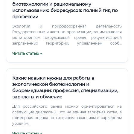
биотехнологии и рациональному
использованию биоресурсов: полный гид по
профессии
Экология и природоохранная деятельность
Государственные и частные организации, занимающиеся
мониторингом окружающей среды, рекультивацией
загрязнённых территорий, управлением особо
охраняемыми природными территориями. Энергетика
Читать статью →
Производство биогаза, биоэтанола, биодизеля — это
быстро растущий сектор, особенно в контексте
глобального перехода к возобновляемым источникам
энергии.
Какие навыки нужны для работы в
экологической биотехнологии и
биоремедиации: профессия, специализации,
зарплаты и обучение
Для российского рынка можно ориентироваться на
следующие диапазоны. Это не единая тарифная сетка, а
примерная оценка по типичным вакансиям и карьерным
уровням.
Читать статью →