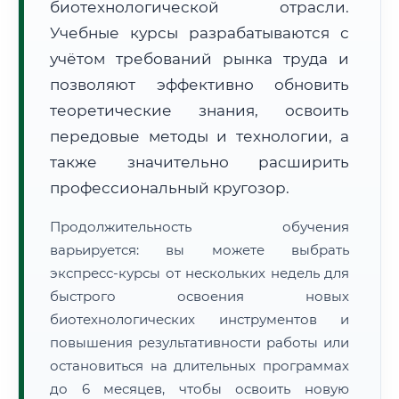
биотехнологической отрасли.
Учебные курсы разрабатываются с
учётом требований рынка труда и
позволяют эффективно обновить
теоретические знания, освоить
🚚
Расчет логистики оригиналов:
передовые методы и технологии, а
• Маршрут транзита:
~1 778 км
• Экспресс-доставка СДЭК / Почтой:
3–4 рабочих дня
также значительно расширить
профессиональный кругозор.
📜 Документы и аккредитация
ФИС ФРДО
Продолжительность обучения
варьируется: вы можете выбрать
экспресс-курсы от нескольких недель для
🔍
Нажмите на документ для увеличения и просмотра
быстрого освоения новых
биотехнологических инструментов и
повышения результативности работы или
остановиться на длительных программах
до 6 месяцев, чтобы освоить новую