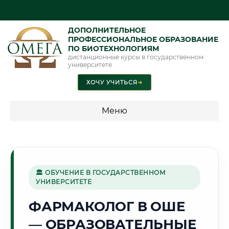
ДОПОЛНИТЕЛЬНОЕ
ПРОФЕССИОНАЛЬНОЕ ОБРАЗОВАНИЕ
ПО БИОТЕХНОЛОГИЯМ
дистанционные курсы в государственном
университете
ХОЧУ УЧИТЬСЯ
➜
Меню
💰 ПРОГРАММЫ И СТОИМОСТЬ
Стоимость по программам обучения "Биотехнологии"
🏛 ОБУЧЕНИЕ В ГОСУДАРСТВЕННОМ
УНИВЕРСИТЕТЕ
🌄
ФАРМАКОЛОГ В ОШЕ
— ОБРАЗОВАТЕЛЬНЫЕ
Г. ОШ