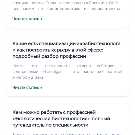
специальностей. Сильные программы в России: ✅ ВШЭ —
программы по биоинформатике и вычислительной
биологии ✅ МФТИ — факультет биологической и
Читать статью →
медицинской физики ✅ МГУ — биологический факультет
+ ВМК в связке ✅ СПбГУ — кафедра биоинформатики ✅
Новосибирский ГУ — сильная школа, связь с ИЦиГ СО
РАН За рубежом топовые программы сосредоточены в
MIT, Stanford, Broad Institute (партнёр MIT и Harvard),
Какие есть специализации аквабиотехнолога
Cambridge, ETH Zurich. Поступить сложно, но стипендии
и как построить карьеру в этой сфере:
и гранты реально существуют.
подробный разбор профессии
Кроме того, специалисты активно работают с
водорослями. Microalgae — это настоящий золотой
жилпром 21 века.
Читать статью →
Кем можно работать с профессией
«Экологическая биотехнология»: полный
путеводитель по специальности
Если вас привлекает идея буквально спасать планету с