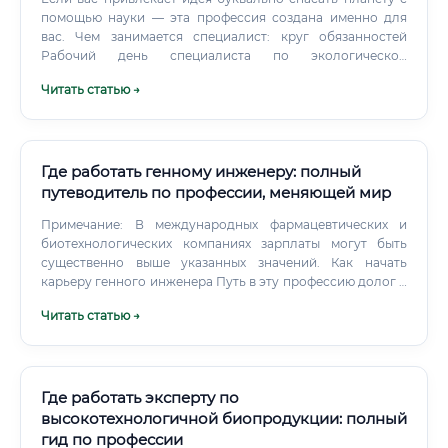
помощью науки — эта профессия создана именно для
вас. Чем занимается специалист: круг обязанностей
Рабочий день специалиста по экологической
биотехнологии сложно назвать скучным. В зависимости
Читать статью →
от места работы и конкретной должности обязанности
могут существенно различаться, но есть общий перечень
задач, с которыми сталкивается большинство
профессионалов в этой области.
Где работать генному инженеру: полный
путеводитель по профессии, меняющей мир
Примечание: В международных фармацевтических и
биотехнологических компаниях зарплаты могут быть
существенно выше указанных значений. Как начать
карьеру генного инженера Путь в эту профессию долог и
требует серьезной академической подготовки.
Читать статью →
Необходимо поступить в вуз на специальности,
связанные с биологией.
Где работать эксперту по
высокотехнологичной биопродукции: полный
гид по профессии