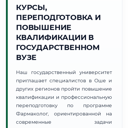
Точное местное время:
КУРСЫ,
11:23:12
ПЕРЕПОДГОТОВКА И
Четверг, 6 Августа
ПОВЫШЕНИЕ
2026 г.
КВАЛИФИКАЦИИ В
+27°C
Погода в г. Ош:
☀️
,
Ясно
ГОСУДАРСТВЕННОМ
🌅 Восход:
06:10
🌇 Закат:
20:18
Световой день:
14 ч. 8 мин.
ВУЗЕ
📍 Региональная справка
г. Ош
Наш государственный университет
Субъект:
Кыргызская Республика
приглашает специалистов в Оше и
Тел. код:
+996 (3222)
других регионов пройти повышение
Почтовые индексы:
714000–714025
квалификации и профессиональную
Часовой пояс:
UTC+6
переподготовку по программе
Формат учебы:
Дистанционно
Фармаколог, ориентированной на
современные задачи
🗺️ Зона обслуживания: г. Ош