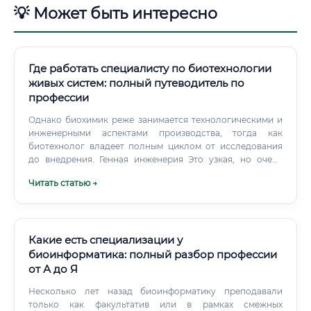
💡 Может быть интересно
Где работать специалисту по биотехнологии
живых систем: полный путеводитель по
профессии
Однако биохимик реже занимается технологическими и
инженерными аспектами производства, тогда как
биотехнолог владеет полным циклом от исследования
до внедрения. Генная инженерия Это узкая, но очень
высокооплачиваемая специализация. Генный инженер
Читать статью →
работает непосредственно с генетическим материалом
— создаёт рекомбинантные ДНК-конструкции,
разрабатывает трансгенные организмы, занимается
редактированием генома с помощью технологии CRISPR-
Cas9.
Какие есть специализации у
биоинформатика: полный разбор профессии
от А до Я
Несколько лет назад биоинформатику преподавали
только как факультатив или в рамках смежных