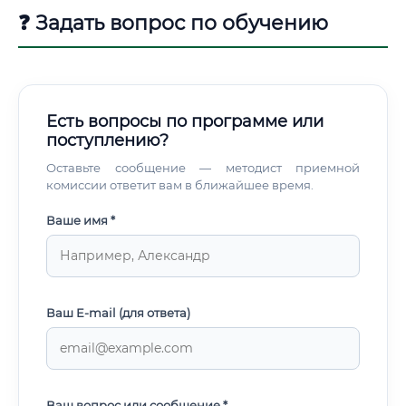
Cas9, технологиями секвенирования нового поколения
❓ Задать вопрос по обучению
(NGS), методами работы с органоидами и т.д.
Есть вопросы по программе или
поступлению?
Оставьте сообщение — методист приемной
комиссии ответит вам в ближайшее время.
Ваше имя *
Ваш E-mail (для ответа)
Ваш вопрос или сообщение *