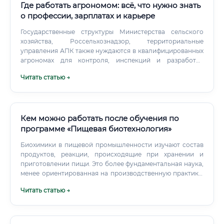
Где работать агрономом: всё, что нужно знать
о профессии, зарплатах и карьере
Государственные структуры Министерства сельского
хозяйства, Россельхознадзор, территориальные
управления АПК также нуждаются в квалифицированных
агрономах для контроля, инспекций и разработки
программ поддержки аграриев. Образовательные
Читать статью →
учреждения Опытные агрономы могут преподавать в
колледжах, техникумах и вузах, передавая знания новому
поколению.
Кем можно работать после обучения по
программе «Пищевая биотехнология»
Биохимики в пищевой промышленности изучают состав
продуктов, реакции, происходящие при хранении и
приготовлении пищи. Это более фундаментальная наука,
менее ориентированная на производственную практику,
чем пищевая биотехнология.
Читать статью →