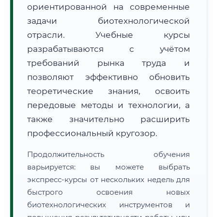
ориентированной на современные
задачи биотехнологической
отрасли. Учебные курсы
разрабатываются с учётом
требований рынка труда и
🚚
Расчет логистики оригиналов:
• Маршрут транзита:
позволяют эффективно обновить
~2 826 км
• Экспресс-доставка СДЭК / Почтой:
4–6 рабочих дней
теоретические знания, освоить
передовые методы и технологии, а
📜 Документы и аккредитация
ФИС ФРДО
также значительно расширить
профессиональный кругозор.
🔍
Нажмите на документ для увеличения и просмотра
Продолжительность обучения
варьируется: вы можете выбрать
экспресс-курсы от нескольких недель для
быстрого освоения новых
биотехнологических инструментов и