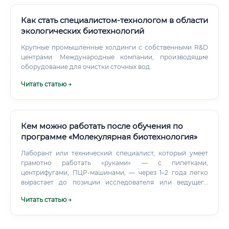
Как стать специалистом-технологом в области
экологических биотехнологий
Крупные промышленные холдинги с собственными R&D
центрами. Международные компании, производящие
оборудование для очистки сточных вод.
Читать статью →
Кем можно работать после обучения по
программе «Молекулярная биотехнология»
Лаборант или технический специалист, который умеет
грамотно работать «руками» — с пипетками,
центрифугами, ПЦР-машинами, — через 1–2 года легко
вырастает до позиции исследователя или ведущего
специалиста. Инвестируйте в непрерывное образование
Читать статью →
Молекулярная биотехнология — это область, где
технологии обновляются каждые несколько лет. Следите
за новинками: методами редактирования генома CRISPR-