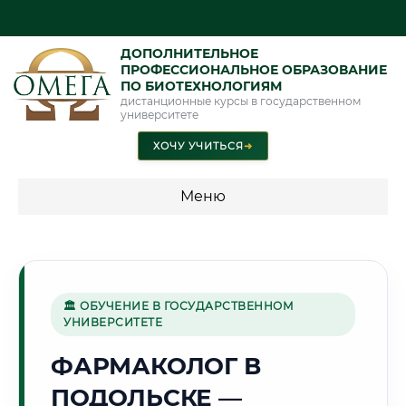
ДОПОЛНИТЕЛЬНОЕ
ПРОФЕССИОНАЛЬНОЕ ОБРАЗОВАНИЕ
ПО БИОТЕХНОЛОГИЯМ
дистанционные курсы в государственном
университете
ХОЧУ УЧИТЬСЯ
➜
Меню
💰 ПРОГРАММЫ И СТОИМОСТЬ
Стоимость по программам обучения "Биотехнологии"
🏛 ОБУЧЕНИЕ В ГОСУДАРСТВЕННОМ
УНИВЕРСИТЕТЕ
🏙️
ФАРМАКОЛОГ В
ПОДОЛЬСКЕ —
Г. ПОДОЛЬСК