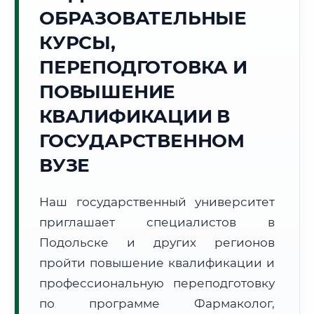
Точное местное время:
ОБРАЗОВАТЕЛЬНЫЕ
10:17:06
КУРСЫ,
Пятница, 7 Августа
ПЕРЕПОДГОТОВКА И
2026 г.
ПОВЫШЕНИЕ
+28°C
Погода в г. Подольск:
☁️
,
Пасмурно
КВАЛИФИКАЦИИ В
🌅 Восход:
04:47
🌇 Закат:
20:23
Световой день:
15 ч. 36 мин.
ГОСУДАРСТВЕННОМ
ВУЗЕ
📍 Региональная справка
г. Подольск
Субъект:
Московская область
Наш государственный университет
Тел. код:
+7 (4967)
приглашает специалистов в
Почтовые индексы:
142100–142199
Подольске и других регионов
Часовой пояс:
МСК (UTC+3)
пройти повышение квалификации и
Формат учебы:
Дистанционно
профессиональную переподготовку
по программе Фармаколог,
🗺️ Зона обслуживания: г. Подольск