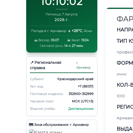
10:10:03
Пятница, 7 Августа
ФАР
2026 г.
НАПР
+26°C
Погода в г. Армавир:
☀️
,
Ясно
🌅 Восход:
05:07
🌇 Закат:
19:34
ТИП К
Световой день:
14 ч. 27 мин.
профес
📍 Региональная
ФОРМ
г.
справка
Армавир
очно
Субъект:
Краснодарский край
КОЛ-В
Тел. код:
+7 (86137)
Почтовые индексы:
352900–352999
1010
Часовой пояс:
МСК (UTC+3)
РЕГИО
Формат учебы:
Дистанционно
Армави
🗺️ Зона обслуживания: г. Армавир
ВЫДА