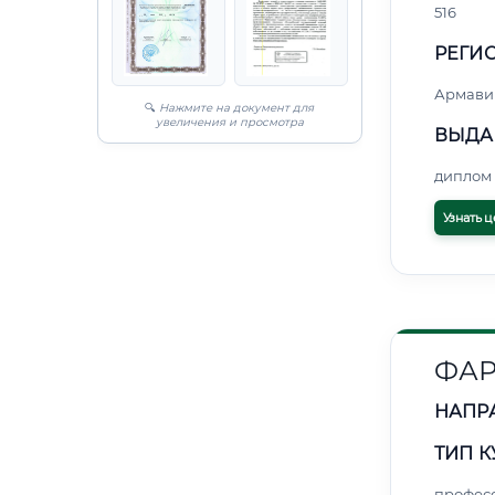
516
РЕГИО
Армави
🔍
Нажмите на документ для
увеличения и просмотра
ВЫДА
диплом 
Узнать ц
ФАР
НАПР
ТИП К
профес