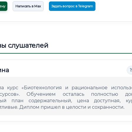
ену
Написать в Max
Задать вопрос в Telegram
вы слушателей
ина
1
а курс «Биотехнология и рациональное использ
сурсов». Обучением осталась полностью дов
ый план содержательный, цена доступная, ку
тливые. Диплом пришел в целости и сохранности.