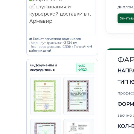
диплом 
Узнать ц
🚚
Расчет логистики оригиналов:
• Маршрут транзита:
~3 134 км
• Экспресс-доставка СДЭК / Почтой:
4–6
рабочих дней
ФАР
📜 Документы и
ФИС
аккредитация
ФРДО
НАПР
ТИП К
профес
ФОРМ
заочно 
КОЛ-В