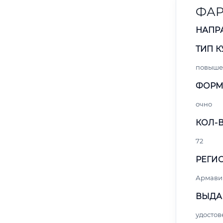
ФАР
НАПР
ТИП К
повыше
ФОРМ
очно
КОЛ-В
72
РЕГИО
Армави
ВЫДА
удосто