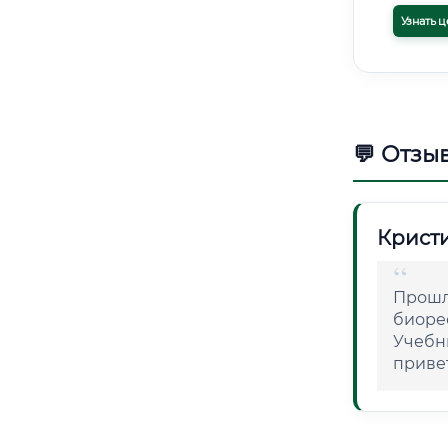
Узнать ц
💬 Отзы
Крист
Прошл
биоре
Учебн
приве