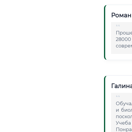
Роман
Проше
28000
соврем
Галин
Обуча
и био
поско
Учеба 
Понрав