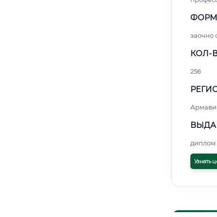
ФОРМ
заочно 
КОЛ-В
256
РЕГИО
Армави
ВЫДА
диплом 
Узнать ц