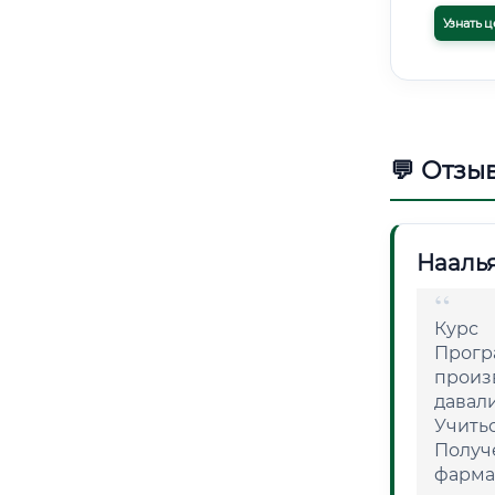
Узнать ц
💬 Отзы
Нааль
Курс
Прогр
произ
давал
Учитьс
Получ
фарма