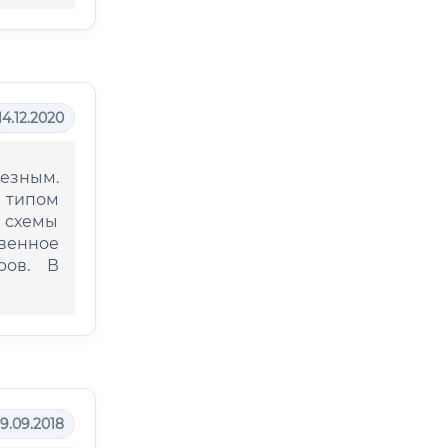
14.12.2020
лезным.
 типом
 схемы
венное
ров. В
19.09.2018