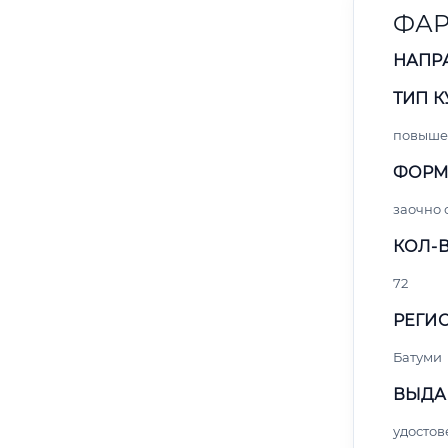
ФАР
НАПР
ТИП К
повыше
ФОРМ
заочно 
КОЛ-В
72
РЕГИО
Батуми
ВЫДА
удосто