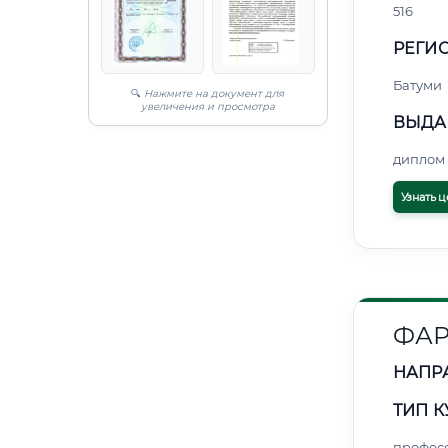
516
РЕГИО
Батуми
🔍
Нажмите на документ для
увеличения и просмотра
ВЫДА
диплом 
Узнать ц
ФАР
НАПР
ТИП К
профес