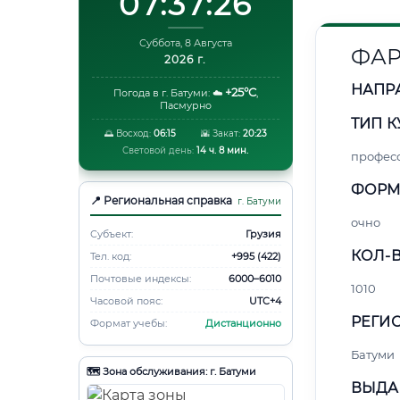
07:37:26
Суббота, 8 Августа
ФАР
2026 г.
НАПР
+25°C
Погода в г. Батуми:
☁️
,
Пасмурно
ТИП К
🌅 Восход:
06:15
🌇 Закат:
20:23
Световой день:
14 ч. 8 мин.
профес
ФОРМ
📍 Региональная справка
г. Батуми
очно
Субъект:
Грузия
КОЛ-В
Тел. код:
+995 (422)
Почтовые индексы:
6000–6010
1010
Часовой пояс:
UTC+4
РЕГИО
Формат учебы:
Дистанционно
Батуми
🗺️ Зона обслуживания: г. Батуми
ВЫДА