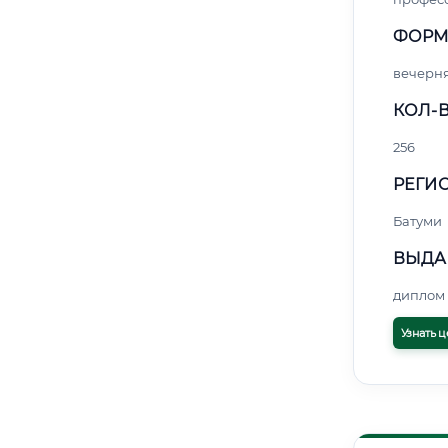
ФОРМ
вечерн
КОЛ-В
256
РЕГИО
Батуми
ВЫДА
диплом 
Узнать ц