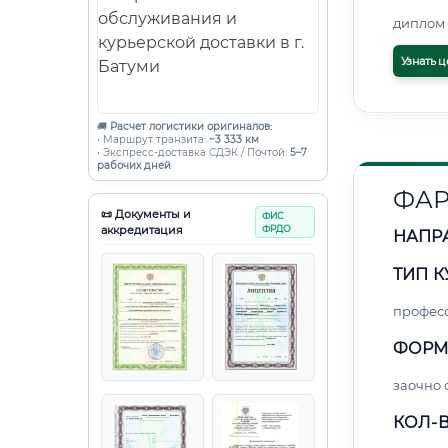
диплом 
Узнать ц
🚚
Расчет логистики оригиналов:
• Маршрут транзита:
~3 333 км
• Экспресс-доставка СДЭК / Почтой:
5–7
рабочих дней
ФАР
📜 Документы и
ФИС
аккредитация
ФРДО
НАПР
ТИП К
профес
ФОРМ
заочно
КОЛ-В