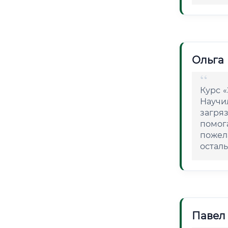
Ольга
Курс 
Научи
загря
помог
пожел
осталь
Павел