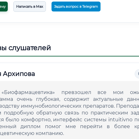
ену
Написать в Max
Задать вопрос в Telegram
вы слушателей
я Архипова
 «Биофармацевтика» превзошел все мои ожи
амма очень глубокая, содержит актуальные дан
водству иммунобиологических препаратов. Препод
и подробную обратную связь по практическим зад
я было комфортно, интерфейс системы intuitivno п
енный диплом помог мне перейти в более к
цевтическую компанию.