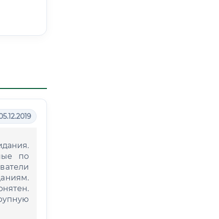
05.12.2019
дания.
ные по
аватели
аниям.
онятен.
рупную