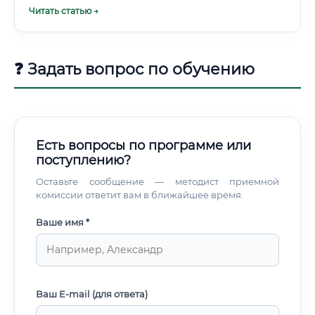
безопасности пищевой продукции.
материала, но не является обязательным условием. Какие
Читать статью →
курсы лучше выбрать ✅ На рынке дополнительного
профессионального образования представлен широкий
выбор программ.
❓ Задать вопрос по обучению
Есть вопросы по программе или
поступлению?
Оставьте сообщение — методист приемной
комиссии ответит вам в ближайшее время.
Ваше имя *
Ваш E-mail (для ответа)