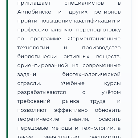
приглашает специалистов в
Актюбинске и других регионов
пройти повышение квалификации и
профессиональную переподготовку
по программе Ферментационные
🚚
Расчет логистики оригиналов:
технологии и производство
• Маршрут транзита:
~1 910 км
• Экспресс-доставка СДЭК / Почтой:
3–5 рабочих дней
биологически активных веществ,
ориентированной на современные
📜 Документы и аккредитация
ФИС ФРДО
задачи биотехнологической
отрасли. Учебные курсы
разрабатываются с учётом
🔍
Нажмите на документ для увеличения и просмотра
требований рынка труда и
позволяют эффективно обновить
теоретические знания, освоить
передовые методы и технологии, а
также значительно расширить