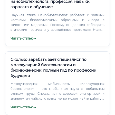
нанобиотехнолога: профессия, навыки,
зарплата и обучение
Научная этика Нанобиотехнолог работает с живыми
клетками, биологическими образцами и иногда с
животными моделями. Поэтому он должен соблюдать
этические правила и утверждённые протоколы. Нельзя
представлять предварительный лабораторный результат
Читать статью →
как готовый медицинский метод.
Сколько зарабатывает специалист по
молекулярной биотехнологии и
биоинженерии: полный гид по профессии
будущего
Международная мобильность Молекулярная
биотехнология — это глобальная наука с глобальным
рынком труда. Специалист с хорошей экспертизой и
знанием английского языка легко может найти работу в
США, Германии, Швейцарии, Сингапуре или Израиле.
Читать статью →