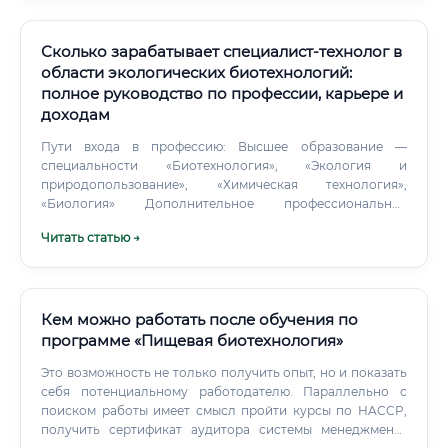
Сколько зарабатывает специалист-технолог в
области экологических биотехнологий:
полное руководство по профессии, карьере и
доходам
Пути входа в профессию: Высшее образование —
специальности «Биотехнология», «Экология и
природопользование», «Химическая технология»,
«Биология» Дополнительное профессиональное
образование — курсы профессиональной
Читать статью →
переподготовки (самый доступный и быстрый путь)
Среднее профессиональное образование —
специальности экологического профиля с дальнейшим
повышением квалификации Смежная профессия +
переквалификация — для химиков, биологов, экологов,
Кем можно работать после обучения по
технологов химических производств 📌 Минимальные
программе «Пищевая биотехнология»
требования к базовому образованию: Для прохождения
Это возможность не только получить опыт, но и показать
большинства курсов профессиональной переподготовки
себя потенциальному работодателю. Параллельно с
достаточно любого высшего или среднего
поиском работы имеет смысл пройти курсы по HACCP,
профессионального образования. Профильная база
получить сертификат аудитора системы менеджмента
(биология, химия, экология) ускорит освоение