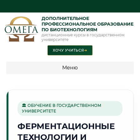
ДОПОЛНИТЕЛЬНОЕ
ПРОФЕССИОНАЛЬНОЕ ОБРАЗОВАНИЕ
ПО БИОТЕХНОЛОГИЯМ
дистанционные курсы в государственном
университете
ХОЧУ УЧИТЬСЯ
➜
Меню
💰 ПРОГРАММЫ И СТОИМОСТЬ
Стоимость по программам обучения "Биотехнологии"
🏛 ОБУЧЕНИЕ В ГОСУДАРСТВЕННОМ
УНИВЕРСИТЕТЕ
🌅
ФЕРМЕНТАЦИОННЫЕ
ТЕХНОЛОГИИ И
Г. АКТЮБИНСК