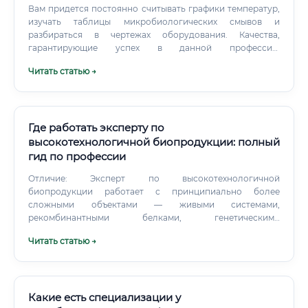
Вам придется постоянно считывать графики температур,
изучать таблицы микробиологических смывов и
разбираться в чертежах оборудования. Качества,
гарантирующие успех в данной профессии:
Педантичность и въедливость к деталям.
Читать статью →
Где работать эксперту по
высокотехнологичной биопродукции: полный
гид по профессии
Отличие: Эксперт по высокотехнологичной
биопродукции работает с принципиально более
сложными объектами — живыми системами,
рекомбинантными белками, генетическими
конструктами. Это требует более высокой квалификации
Читать статью →
и, соответственно, оплачивается значительно выше.
Какие есть специализации у