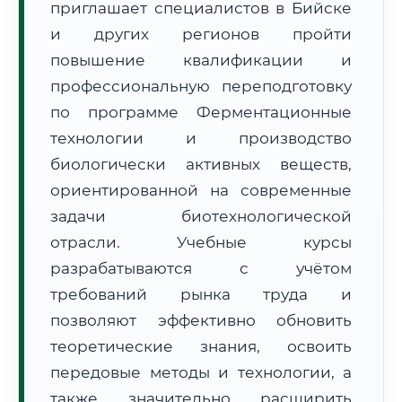
приглашает специалистов в Бийске
и других регионов пройти
повышение квалификации и
профессиональную переподготовку
по программе Ферментационные
🚚
Расчет логистики оригиналов:
технологии и производство
• Маршрут транзита:
~316 км
• Экспресс-доставка СДЭК / Почтой:
1–2 рабочих дня
биологически активных веществ,
ориентированной на современные
📜 Документы и аккредитация
ФИС ФРДО
задачи биотехнологической
отрасли. Учебные курсы
разрабатываются с учётом
🔍
Нажмите на документ для увеличения и просмотра
требований рынка труда и
позволяют эффективно обновить
теоретические знания, освоить
передовые методы и технологии, а
также значительно расширить