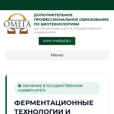
ДОПОЛНИТЕЛЬНОЕ
ПРОФЕССИОНАЛЬНОЕ ОБРАЗОВАНИЕ
ПО БИОТЕХНОЛОГИЯМ
дистанционные курсы в государственном
университете
ХОЧУ УЧИТЬСЯ
➜
Меню
💰 ПРОГРАММЫ И СТОИМОСТЬ
Стоимость по программам обучения "Биотехнологии"
🏛 ОБУЧЕНИЕ В ГОСУДАРСТВЕННОМ
УНИВЕРСИТЕТЕ
🌾
ФЕРМЕНТАЦИОННЫЕ
ТЕХНОЛОГИИ И
Г. БИЙСК