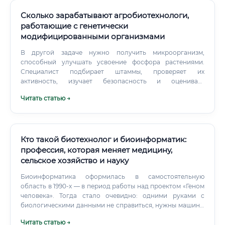
Сколько зарабатывают агробиотехнологи,
работающие с генетически
модифицированными организмами
В другой задаче нужно получить микроорганизм,
способный улучшать усвоение фосфора растениями.
Специалист подбирает штаммы, проверяет их
активность, изучает безопасность и оценивает
стабильность результата при разных температурах и
Читать статью →
уровнях влажности. Существенную часть времени
занимают расчёты, планирование, чтение научных
публикаций и оформление документации.
Кто такой биотехнолог и биоинформатик:
профессия, которая меняет медицину,
сельское хозяйство и науку
Биоинформатика оформилась в самостоятельную
область в 1990-х — в период работы над проектом «Геном
человека». Тогда стало очевидно: одними руками с
биологическими данными не справиться, нужны машины
и алгоритмы.
Читать статью →