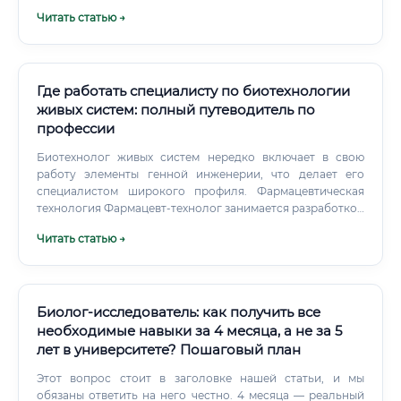
значительные средства в фармацевтику,
Читать статью →
агробиотехнологии и медицинскую науку. Если вы ищете
профессию, которая сочетает в себе захватывающую
науку, реальную пользу для общества и высокий уровень
дохода — биотехнологии заслуживают вашего самого
пристального внимания.
Где работать специалисту по биотехнологии
живых систем: полный путеводитель по
профессии
Биотехнолог живых систем нередко включает в свою
работу элементы генной инженерии, что делает его
специалистом широкого профиля. Фармацевтическая
технология Фармацевт-технолог занимается разработкой
и производством лекарственных форм. Если биотехнолог
Читать статью →
создаёт само биологически активное вещество, то
фармацевт-технолог превращает его в таблетку, раствор
для инъекций или ингаляционный препарат.
Биолог-исследователь: как получить все
необходимые навыки за 4 месяца, а не за 5
лет в университете? Пошаговый план
Этот вопрос стоит в заголовке нашей статьи, и мы
обязаны ответить на него честно. 4 месяца — реальный