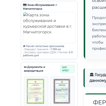
освоит
🗺️ Зона обслуживания: г.
расши
Магнитогорск
Продо
экспре
биотех
работы
чтобы
🚚
Расчет логистики оригиналов:
профес
• Маршрут транзита:
~1 559 км
• Экспресс-доставка СДЭК / Почтой:
2–3
рабочих дня
📜 Документы и
ФИС
аккредитация
ФРДО
🏛 Госу
данному
ФЕР