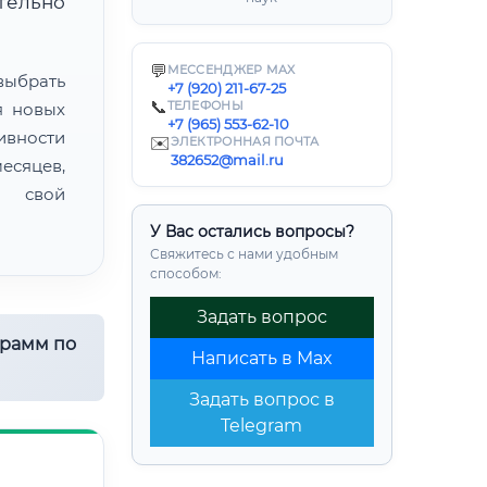
ительно
💬
МЕССЕНДЖЕР MAX
ыбрать
+7 (920) 211-67-25
📞
ТЕЛЕФОНЫ
я новых
+7 (965) 553-62-10
ивности
✉️
ЭЛЕКТРОННАЯ ПОЧТА
382652@mail.ru
есяцев,
ь свой
У Вас остались вопросы?
Свяжитесь с нами удобным
способом:
Задать вопрос
грамм по
Написать в Max
Задать вопрос в
Telegram