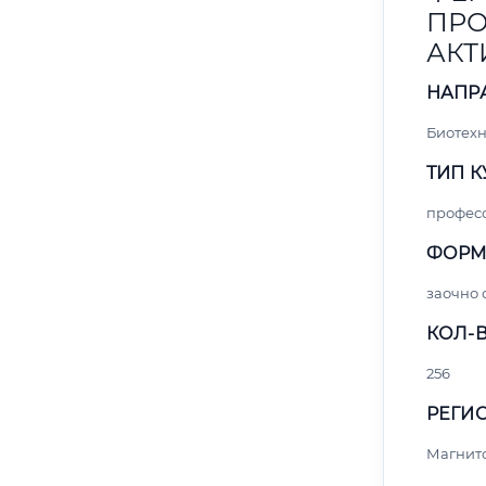
ПРО
АКТ
НАПР
Биотех
ТИП К
профес
ФОРМ
заочно 
КОЛ-В
256
РЕГИО
Магнит