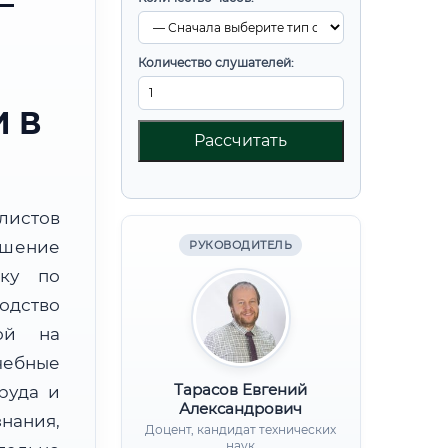
—
Количество слушателей:
 В
Рассчитать
листов
ышение
РУКОВОДИТЕЛЬ
вку по
одство
ной на
чебные
Тарасов Евгений
руда и
Александрович
нания,
Доцент, кандидат технических
наук