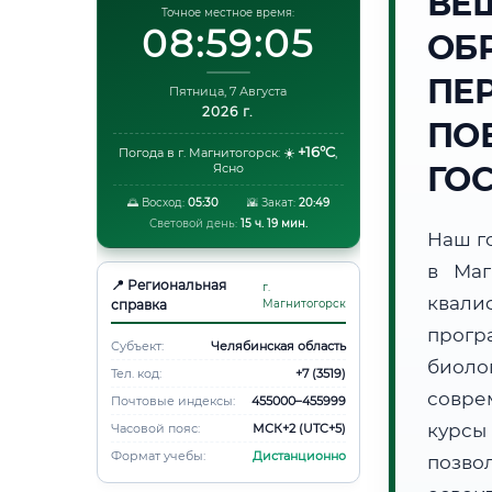
ВЕ
Точное местное время:
08:59:06
ОБ
ПЕ
Пятница, 7 Августа
2026 г.
ПО
+16°C
Погода в г. Магнитогорск:
☀️
,
ГО
Ясно
🌅 Восход:
05:30
🌇 Закат:
20:49
Световой день:
15 ч. 19 мин.
Наш г
в Маг
📍 Региональная
г.
квали
справка
Магнитогорск
прогр
Субъект:
Челябинская область
биоло
Тел. код:
+7 (3519)
совре
Почтовые индексы:
455000–455999
курсы
Часовой пояс:
МСК+2 (UTC+5)
Формат учебы:
Дистанционно
позво