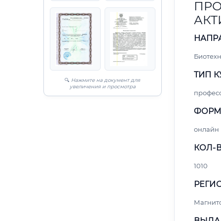
ПРО
АКТ
НАПР
Биотех
ТИП К
🔍
Нажмите на документ для
увеличения и просмотра
профес
ФОРМ
онлайн
КОЛ-В
1010
РЕГИО
Магнит
ВЫДА