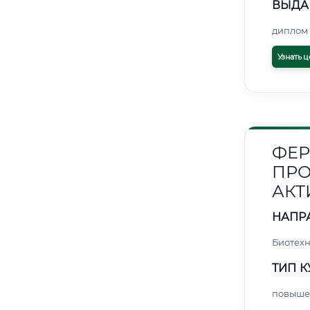
ВЫДА
диплом 
Узнать ц
ФЕР
ПРО
АКТ
НАПР
Биотех
ТИП К
повыше