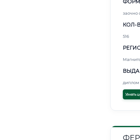
ФОРМ
заочно
КОЛ-В
516
РЕГИО
Магнит
ВЫДА
диплом 
Узнать ц
ФЕР