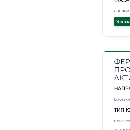
диплом 
Узнать ц
ФЕР
ПРО
АКТ
НАПР
Биотех
ТИП К
профес