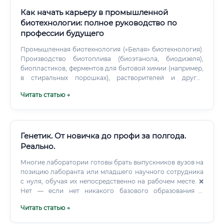
Как начать карьеру в промышленной
биотехнологии: полное руководство по
профессии будущего
Промышленная биотехнология («Белая» биотехнология).
Производство биотоплива (биоэтанола, биодизеля),
биопластиков, ферментов для бытовой химии (например,
в стиральных порошках), растворителей и других
химических веществ биологическим путем. Кому
Читать статью →
подойдет профессия: портрет идеального кандидата Эта
работа требует уникального набора качеств и навыков.
Генетик. От новичка до профи за полгода.
Реально.
Многие лаборатории готовы брать выпускников вузов на
позицию лаборанта или младшего научного сотрудника
с нуля, обучая их непосредственно на рабочем месте. ❌
Нет — если нет никакого базового образования в
области биологии, химии или медицины. В этом случае
Читать статью →
придётся сначала получить соответствующую базовую
подготовку.