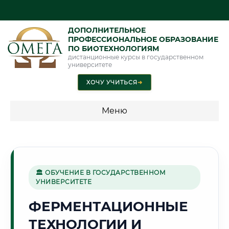
ДОПОЛНИТЕЛЬНОЕ
ПРОФЕССИОНАЛЬНОЕ ОБРАЗОВАНИЕ
ПО БИОТЕХНОЛОГИЯМ
дистанционные курсы в государственном
университете
ХОЧУ УЧИТЬСЯ
➜
Меню
💰 ПРОГРАММЫ И СТОИМОСТЬ
Стоимость по программам обучения "Биотехнологии"
🏛 ОБУЧЕНИЕ В ГОСУДАРСТВЕННОМ
УНИВЕРСИТЕТЕ
🏰
ФЕРМЕНТАЦИОННЫЕ
ТЕХНОЛОГИИ И
Г. ВЕЛИКИЙ НОВГОРОД