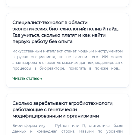
инновационной и крайне важной в условиях
глобального экологического кризиса и перехода к
экономике замкнутого цикла.
Специалист-технолог в области
экологических биотехнологий: полный гайд.
Где учиться, сколько платят и как найти
первую работу без опыта
Искусственный интеллект станет мощным инструментом
в руках специалиста, но не заменит его. ИИ может
анализировать огромные массивы данных, моделировать
процессы в биореакторе, помогать в поиске новых
штаммов. Однако он не сможет провести эксперимент в
Читать статью →
"мокрой" лаборатории, интерпретировать неожиданные
биологические результаты, требующие интуиции и
глубокого понимания живых систем, или принять на себя
ответственность за промышленную безопасность.
Сколько зарабатывают агробиотехнологи,
работающие с генетически
модифицированными организмами
Биоинформатику — Python или R, статистика, базы
данных и командная строка. Навыки по уровням