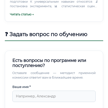
подготовки К универсальным навыкам относятся: 🔬
постановка эксперимента; 📊 статистическая оценка
данных; 🧬 понимание принципов наследования и работы
Читать статью →
генов; 🧪 безопасное обращение с реактивами и
биоматериалами; 💻 работа с электронными базами и
специализированным программным обеспечением; 📑
ведение лабораторной документации; 🗣️ презентация
❓ Задать вопрос по обучению
результатов; 🤝 участие в междисциплинарной команде;
🇬🇧 чтение англоязычных публикаций; ⏱️ планирование
сроков и приоритетов. Английский язык нужен не ради
формального требования.
Есть вопросы по программе или
поступлению?
Оставьте сообщение — методист приемной
комиссии ответит вам в ближайшее время.
Ваше имя *