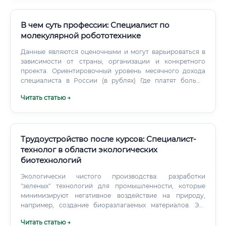
В чем суть профессии: Специалист по
молекулярной робототехнике
Данные являются оценочными и могут варьироваться в
зависимости от страны, организации и конкретного
проекта. Ориентировочный уровень месячного дохода
специалиста в России (в рублях) Где платят больше
всего?
Читать статью →
Трудоустройство после курсов: Специалист-
технолог в области экологических
биотехнологий
Экологически чистого производства: разработки
"зеленых" технологий для промышленности, которые
минимизируют негативное воздействие на природу,
например, создание биоразлагаемых материалов. Эта
профессия находится на стыке биологии, химии,
Читать статью →
инженерии и экологии, что делает ее комплексной,