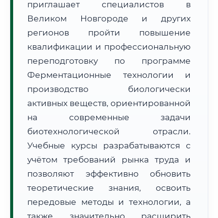
приглашает специалистов в
Великом Новгороде и других
регионов пройти повышение
квалификации и профессиональную
переподготовку по программе
🚚
Расчет логистики оригиналов:
Ферментационные технологии и
• Маршрут транзита:
~3 092 км
• Экспресс-доставка СДЭК / Почтой:
4–6 рабочих дней
производство биологически
активных веществ, ориентированной
📜 Документы и аккредитация
ФИС ФРДО
на современные задачи
биотехнологической отрасли.
Учебные курсы разрабатываются с
🔍
Нажмите на документ для увеличения и просмотра
учётом требований рынка труда и
позволяют эффективно обновить
теоретические знания, освоить
передовые методы и технологии, а
также значительно расширить