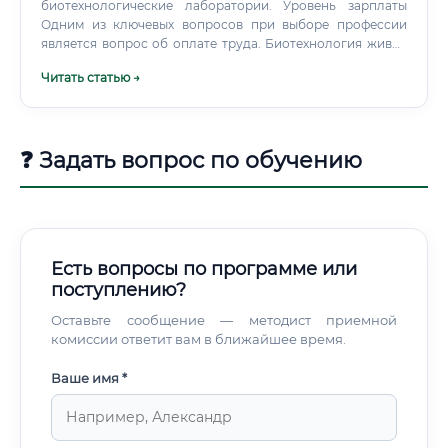
биотехнологические лаборатории. Уровень зарплаты
Одним из ключевых вопросов при выборе профессии
является вопрос об оплате труда. Биотехнология живых
систем предлагает достойный уровень дохода, который
Читать статью →
растёт вместе с опытом и квалификацией специалиста.
❓ Задать вопрос по обучению
Есть вопросы по программе или
поступлению?
Оставьте сообщение — методист приемной
комиссии ответит вам в ближайшее время.
Ваше имя *