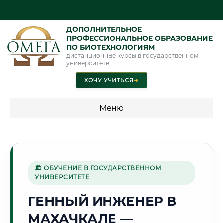
ДОПОЛНИТЕЛЬНОЕ
ПРОФЕССИОНАЛЬНОЕ ОБРАЗОВАНИЕ
ПО БИОТЕХНОЛОГИЯМ
дистанционные курсы в государственном
университете
ХОЧУ УЧИТЬСЯ
➜
Меню
💰 ПРОГРАММЫ И СТОИМОСТЬ
Стоимость по программам обучения "Биотехнологии"
🏛 ОБУЧЕНИЕ В ГОСУДАРСТВЕННОМ
УНИВЕРСИТЕТЕ
🏔️
ГЕННЫЙ ИНЖЕНЕР В
МАХАЧКАЛЕ —
Г. МАХАЧКАЛА