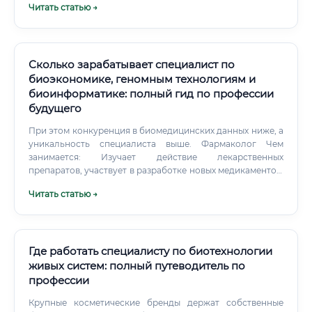
Читать статью →
рост: Лаборант -> Микробиолог -> Ведущий
микробиолог -> Начальник лаборатории ->
Руководитель отдела контроля качества/R&D.
Сколько зарабатывает специалист по
биоэкономике, геномным технологиям и
биоинформатике: полный гид по профессии
будущего
При этом конкуренция в биомедицинских данных ниже, а
уникальность специалиста выше. Фармаколог Чем
занимается: Изучает действие лекарственных
препаратов, участвует в разработке новых медикаментов.
Плюсы: Прямое участие в создании лекарств, работа на
Читать статью →
стыке химии и медицины.
Где работать специалисту по биотехнологии
живых систем: полный путеводитель по
профессии
Крупные косметические бренды держат собственные