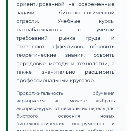
ориентированной на современные
задачи биотехнологической
отрасли. Учебные курсы
разрабатываются с учётом
требований рынка труда и
🚚
Расчет логистики оригиналов:
• Маршрут транзита:
позволяют эффективно обновить
~2 870 км
• Экспресс-доставка СДЭК / Почтой:
4–6 рабочих дней
теоретические знания, освоить
передовые методы и технологии, а
📜 Документы и аккредитация
ФИС ФРДО
также значительно расширить
профессиональный кругозор.
🔍
Нажмите на документ для увеличения и просмотра
Продолжительность обучения
варьируется: вы можете выбрать
экспресс-курсы от нескольких недель для
быстрого освоения новых
биотехнологических инструментов и