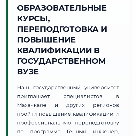
Точное местное время:
ОБРАЗОВАТЕЛЬНЫЕ
12:58:29
КУРСЫ,
Суббота, 8 Августа
ПЕРЕПОДГОТОВКА И
2026 г.
ПОВЫШЕНИЕ
+29°C
Погода в г. Махачкала:
☀️
,
Ясно
КВАЛИФИКАЦИИ В
🌅 Восход:
04:48
🌇 Закат:
19:02
Световой день:
14 ч. 14 мин.
ГОСУДАРСТВЕННОМ
ВУЗЕ
📍 Региональная справка
г. Махачкала
Субъект:
Республика Дагестан
Наш государственный университет
Тел. код:
+7 (8722)
приглашает специалистов в
Почтовые индексы:
367000–367999
Махачкале и других регионов
Часовой пояс:
МСК (UTC+3)
пройти повышение квалификации и
Формат учебы:
Дистанционно
профессиональную переподготовку
по программе Генный инженер,
🗺️ Зона обслуживания: г. Махачкала