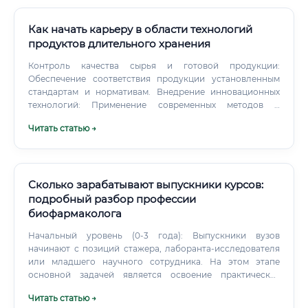
Как начать карьеру в области технологий
продуктов длительного хранения
Контроль качества сырья и готовой продукции:
Обеспечение соответствия продукции установленным
стандартам и нормативам. Внедрение инновационных
технологий: Применение современных методов и
оборудования для повышения эффективности
Читать статью →
производства. Соблюдение санитарных норм и правил
безопасности: Гарантия безопасности производственных
процессов и продукции для потребителей.
Сколько зарабатывают выпускники курсов:
подробный разбор профессии
биофармаколога
Начальный уровень (0-3 года): Выпускники вузов
начинают с позиций стажера, лаборанта-исследователя
или младшего научного сотрудника. На этом этапе
основной задачей является освоение практических
методик под руководством более опытных коллег и
Читать статью →
выполнение конкретных экспериментальных задач.