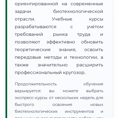
ориентированной на современные
задачи биотехнологической
отрасли. Учебные курсы
разрабатываются с учётом
требований рынка труда и
🚚
Расчет логистики оригиналов:
• Маршрут транзита:
позволяют эффективно обновить
~2 166 км
• Экспресс-доставка СДЭК / Почтой:
3–5 рабочих дней
теоретические знания, освоить
передовые методы и технологии, а
📜 Документы и аккредитация
ФИС ФРДО
также значительно расширить
профессиональный кругозор.
🔍
Нажмите на документ для увеличения и просмотра
Продолжительность обучения
варьируется: вы можете выбрать
экспресс-курсы от нескольких недель для
быстрого освоения новых
биотехнологических инструментов и