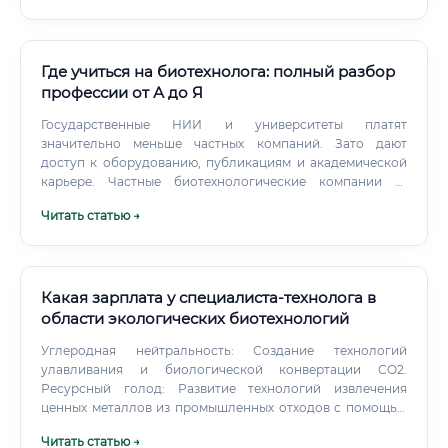
Где учиться на биотехнолога: полный разбор
профессии от А до Я
Государственные НИИ и университеты платят
значительно меньше частных компаний. Зато дают
доступ к оборудованию, публикациям и академической
карьере. Частные биотехнологические компании —
стартапы, фармпроизводители, контрактные
Читать статью →
лаборатории — предлагают рыночные зарплаты, но
требуют конкретного результата.
Какая зарплата у специалиста-технолога в
области экологических биотехнологий
Углеродная нейтральность: Создание технологий
улавливания и биологической конвертации CO2.
Ресурсный голод: Развитие технологий извлечения
ценных металлов из промышленных отходов с помощью
микроорганизмов (биогидрометаллургия).
Читать статью →