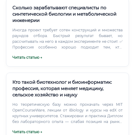
Сколько зарабатывают специалисты по
синтетической биологии и метаболической
инженерии
Иногда проект требует сотен конструкций и множества
раундов отбора. Быстрый результат бывает, но
рассчитывать на него в каждом эксперименте не стоит. ✅
Профессия особенно хорошо подходит тем, кто:
получает удовольствие от лабораторной работы;
Читать статью →
интересуется генетикой и биохимией; готов
анализировать таблицы и графики; не боится
программирования; умеет планировать эксперименты;
спокойно относится к неудачам; хочет видеть
прикладной результат своей работы; способен читать
Кто такой биотехнолог и биоинформатик:
научные статьи на английском языке.
профессия, которая меняет медицину,
сельское хозяйство и науку
Но теоретическую базу можно прокачать через MIT
OpenCourseWare, лекции от iBiology и курсы на edX от
крупных университетов. Стажировки и практика Диплом
без лабораторного опыта — слабая позиция на рынке.
Начинать стажировки нужно как можно раньше — уже с
Читать статью →
3-го курса бакалавриата.