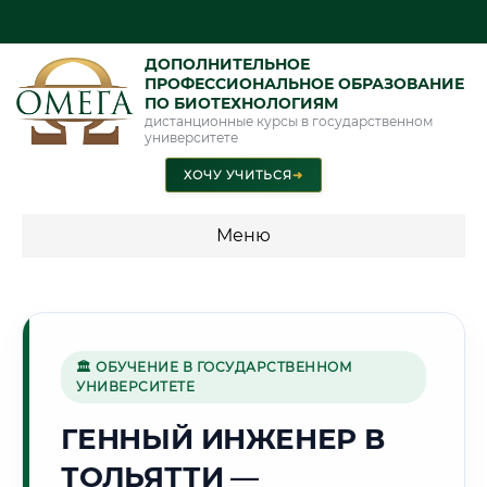
ДОПОЛНИТЕЛЬНОЕ
ПРОФЕССИОНАЛЬНОЕ ОБРАЗОВАНИЕ
ПО БИОТЕХНОЛОГИЯМ
дистанционные курсы в государственном
университете
ХОЧУ УЧИТЬСЯ
➜
Меню
💰 ПРОГРАММЫ И СТОИМОСТЬ
Стоимость по программам обучения "Биотехнологии"
🏛 ОБУЧЕНИЕ В ГОСУДАРСТВЕННОМ
УНИВЕРСИТЕТЕ
🚗
ГЕННЫЙ ИНЖЕНЕР В
ТОЛЬЯТТИ —
Г. ТОЛЬЯТТИ