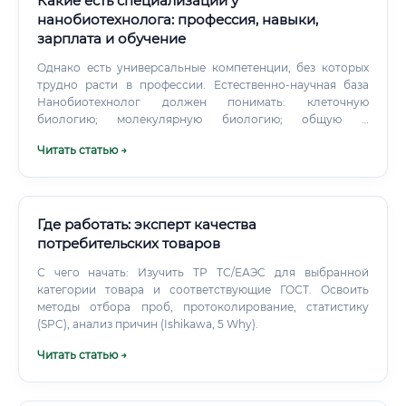
Какие есть специализации у
нанобиотехнолога: профессия, навыки,
зарплата и обучение
Однако есть универсальные компетенции, без которых
трудно расти в профессии. Естественно-научная база
Нанобиотехнолог должен понимать: клеточную
биологию; молекулярную биологию; общую и
органическую химию; биохимию; физику поверхностей;
Читать статью →
материаловедение; основы микробиологии; принципы
фармакологии; статистические методы.
Где работать: эксперт качества
потребительских товаров
С чего начать: Изучить ТР ТС/ЕАЭС для выбранной
категории товара и соответствующие ГОСТ. Освоить
методы отбора проб, протоколирование, статистику
(SPC), анализ причин (Ishikawa, 5 Why).
Читать статью →