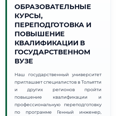
Точное местное время:
ОБРАЗОВАТЕЛЬНЫЕ
20:07:26
КУРСЫ,
Пятница, 7 Августа
ПЕРЕПОДГОТОВКА И
2026 г.
ПОВЫШЕНИЕ
+31°C
Погода в г. Тольятти:
🌤️
,
Преимущественно ясно
КВАЛИФИКАЦИИ В
🌅 Восход:
05:08
🌇 Закат:
20:28
Световой день:
15 ч. 20 мин.
ГОСУДАРСТВЕННОМ
ВУЗЕ
📍 Региональная справка
г. Тольятти
Субъект:
Самарская область
Наш государственный университет
Тел. код:
+7 (8482)
приглашает специалистов в Тольятти
Почтовые индексы:
445000–445999
и других регионов пройти
Часовой пояс:
МСК+1 (UTC+4)
повышение квалификации и
Формат учебы:
Дистанционно
профессиональную переподготовку
по программе Генный инженер,
🗺️ Зона обслуживания: г. Тольятти