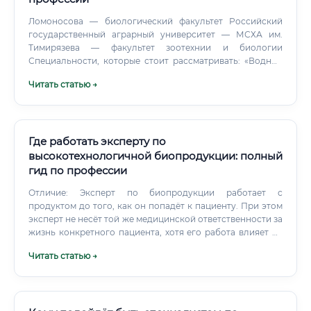
Ломоносова — биологический факультет Российский
государственный аграрный университет — МСХА им.
Тимирязева — факультет зоотехнии и биологии
Специальности, которые стоит рассматривать: «Водные
биоресурсы и аквакультура», «Биотехнология»,
Читать статью →
«Ихтиология», «Зоотехния», «Биология».
Где работать эксперту по
высокотехнологичной биопродукции: полный
гид по профессии
Отличие: Эксперт по биопродукции работает с
продуктом до того, как он попадёт к пациенту. При этом
эксперт не несёт той же медицинской ответственности за
жизнь конкретного пациента, хотя его работа влияет на
здоровье миллионов людей. Специалист по
Читать статью →
регуляторным вопросам (Regulatory Affairs Manager) Этот
специалист занимается регистрацией лекарственных
средств, взаимодействием с государственными
органами, подготовкой досье.