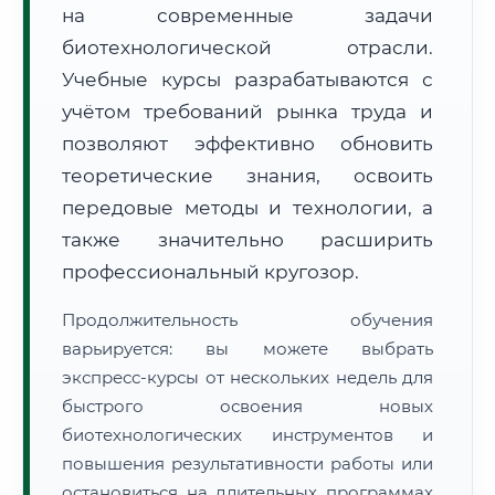
на современные задачи
биотехнологической отрасли.
Учебные курсы разрабатываются с
учётом требований рынка труда и
позволяют эффективно обновить
🚚
Расчет логистики оригиналов:
• Маршрут транзита:
теоретические знания, освоить
~2 877 км
• Экспресс-доставка СДЭК / Почтой:
4–6 рабочих дней
передовые методы и технологии, а
также значительно расширить
📜 Документы и аккредитация
ФИС ФРДО
профессиональный кругозор.
Продолжительность обучения
🔍
Нажмите на документ для увеличения и просмотра
варьируется: вы можете выбрать
экспресс-курсы от нескольких недель для
быстрого освоения новых
биотехнологических инструментов и
повышения результативности работы или
остановиться на длительных программах