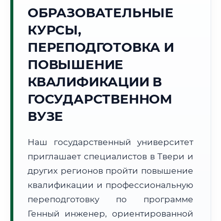
Точное местное время:
ОБРАЗОВАТЕЛЬНЫЕ
21:41:57
КУРСЫ,
Суббота, 8 Августа
ПЕРЕПОДГОТОВКА И
2026 г.
ПОВЫШЕНИЕ
+23°C
Погода в г. Тверь:
☁️
,
Пасмурно
КВАЛИФИКАЦИИ В
🌅 Восход:
04:50
🌇 Закат:
20:34
Световой день:
15 ч. 44 мин.
ГОСУДАРСТВЕННОМ
ВУЗЕ
📍 Региональная справка
г. Тверь
Субъект:
Тверская область
Наш государственный университет
Тел. код:
+7 (4822)
приглашает специалистов в Твери и
Почтовые индексы:
170000–170999
других регионов пройти повышение
Часовой пояс:
МСК (UTC+3)
квалификации и профессиональную
Формат учебы:
Дистанционно
переподготовку по программе
Генный инженер, ориентированной
🗺️ Зона обслуживания: г. Тверь