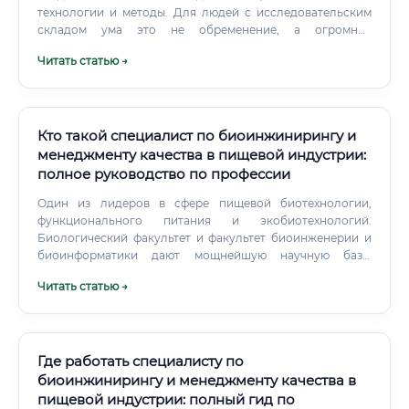
производственных объектах.
технологии и методы. Для людей с исследовательским
складом ума это не обременение, а огромное
удовольствие. Биофармацевт никогда не столкнётся с
Читать статью →
профессиональным выгоранием от однообразия.
Кто такой специалист по биоинжинирингу и
менеджменту качества в пищевой индустрии:
полное руководство по профессии
Один из лидеров в сфере пищевой биотехнологии,
функционального питания и экобиотехнологий.
Биологический факультет и факультет биоинженерии и
биоинформатики дают мощнейшую научную базу.
Специализированный вуз, идеально заточенный под
Читать статью →
пищевую промышленность, стандартизацию, управление
качеством и ХАССП.
Где работать специалисту по
биоинжинирингу и менеджменту качества в
пищевой индустрии: полный гид по