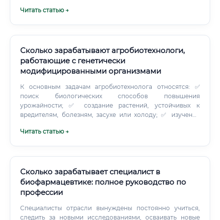
старта до эксперта Карьерный рост в микробиологии
Читать статью →
может развиваться по двум основным траекториям:
вертикальной (управленческой) и горизонтальной
(экспертной).
Сколько зарабатывают агробиотехнологи,
работающие с генетически
модифицированными организмами
К основным задачам агробиотехнолога относятся: ✅
поиск биологических способов повышения
урожайности; ✅ создание растений, устойчивых к
вредителям, болезням, засухе или холоду; ✅ изучение
генетического материала сельскохозяйственных культур;
Читать статью →
✅ разработка биологических удобрений и средств
защиты растений; ✅ контроль качества семян, кормов и
продукции; ✅ анализ влияния новых технологий на
экосистемы; ✅ проведение лабораторных и полевых
испытаний; ✅ подготовка технической и научной
Сколько зарабатывает специалист в
документации. Работа может проходить в университете,
биофармацевтике: полное руководство по
научном институте, селекционном центре, агрохолдинге,
профессии
биотехнологической компании или лаборатории
контроля качества. Другие проводят значительную часть
Специалисты отрасли вынуждены постоянно учиться,
времени в теплицах, на опытных полях и
следить за новыми исследованиями, осваивать новые