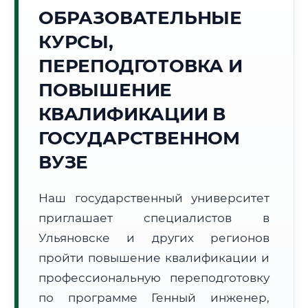
Точное местное время:
ОБРАЗОВАТЕЛЬНЫЕ
08:27:58
КУРСЫ,
Пятница, 7 Августа
ПЕРЕПОДГОТОВКА И
2026 г.
ПОВЫШЕНИЕ
+22°C
Погода в г. Ульяновск:
🌤️
,
Преимущественно ясно
КВАЛИФИКАЦИИ В
🌅 Восход:
05:09
🌇 Закат:
20:35
Световой день:
15 ч. 26 мин.
ГОСУДАРСТВЕННОМ
ВУЗЕ
📍 Региональная справка
г. Ульяновск
Субъект:
Ульяновская область
Наш государственный университет
Тел. код:
+7 (8422)
приглашает специалистов в
Почтовые индексы:
432000–432999
Ульяновске и других регионов
Часовой пояс:
МСК+1 (UTC+4)
пройти повышение квалификации и
Формат учебы:
Дистанционно
профессиональную переподготовку
по программе Генный инженер,
🗺️ Зона обслуживания: г. Ульяновск