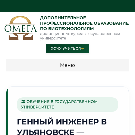
ДОПОЛНИТЕЛЬНОЕ
ПРОФЕССИОНАЛЬНОЕ ОБРАЗОВАНИЕ
ПО БИОТЕХНОЛОГИЯМ
дистанционные курсы в государственном
университете
ХОЧУ УЧИТЬСЯ
➜
Меню
💰 ПРОГРАММЫ И СТОИМОСТЬ
Стоимость по программам обучения "Биотехнологии"
🏛 ОБУЧЕНИЕ В ГОСУДАРСТВЕННОМ
УНИВЕРСИТЕТЕ
✈️
ГЕННЫЙ ИНЖЕНЕР В
УЛЬЯНОВСКЕ —
Г. УЛЬЯНОВСК