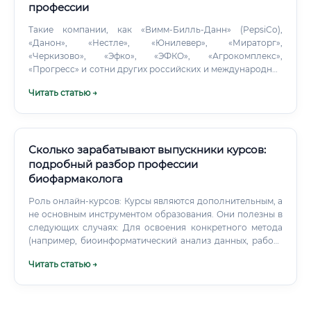
профессии
Такие компании, как «Вимм-Билль-Данн» (PepsiCo),
«Данон», «Нестле», «Юнилевер», «Мираторг»,
«Черкизово», «Эфко», «ЭФКО», «Агрокомплекс»,
«Прогресс» и сотни других российских и международных
игроков постоянно нуждаются в специалистах по
Читать статью →
качеству и технологах-биоинженерах. В таких компаниях
есть структурированные отделы качества, лаборатории,
возможности для карьерного роста и обучения. Малый и
средний бизнес Небольшие пекарни, сыроварни, мясные
цеха, производства соков и консервов тоже нуждаются в
Сколько зарабатывают выпускники курсов:
специалистах по качеству — часто в формате одного
подробный разбор профессии
универсального специалиста, который совмещает
биофармаколога
функции технолога, микробиолога и менеджера
качества.
Роль онлайн-курсов: Курсы являются дополнительным, а
не основным инструментом образования. Они полезны в
следующих случаях: Для освоения конкретного метода
(например, биоинформатический анализ данных, работа
с определенным оборудованием).
Читать статью →