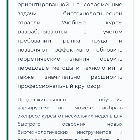
ориентированной на современные
задачи биотехнологической
отрасли. Учебные курсы
разрабатываются с учётом
требований рынка труда и
🚚
Расчет логистики оригиналов:
• Маршрут транзита:
позволяют эффективно обновить
~2 199 км
• Экспресс-доставка СДЭК / Почтой:
3–5 рабочих дней
теоретические знания, освоить
передовые методы и технологии, а
📜 Документы и аккредитация
ФИС ФРДО
также значительно расширить
профессиональный кругозор.
🔍
Нажмите на документ для увеличения и просмотра
Продолжительность обучения
варьируется: вы можете выбрать
экспресс-курсы от нескольких недель для
быстрого освоения новых
биотехнологических инструментов и