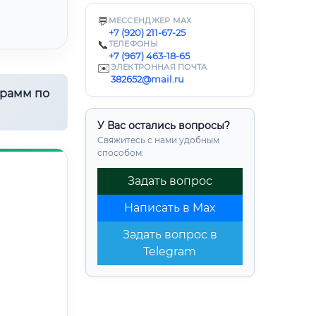
💬
МЕССЕНДЖЕР MAX
+7 (920) 211-67-25
📞
ТЕЛЕФОНЫ
+7 (967) 463-18-65
✉️
ЭЛЕКТРОННАЯ ПОЧТА
382652@mail.ru
грамм по
У Вас остались вопросы?
Свяжитесь с нами удобным
способом:
Задать вопрос
Написать в Max
Задать вопрос в
Telegram