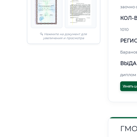
заочно
КОЛ-В
1010
🔍
Нажмите на документ для
увеличения и просмотра
РЕГИО
Барано
ВЫДА
диплом 
Узнать ц
ГМО