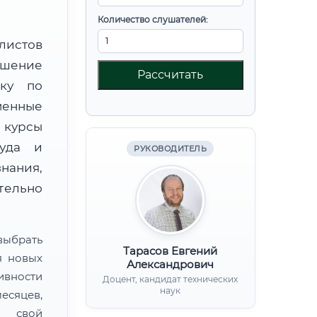
Количество слушателей:
листов
шение
Рассчитать
вку по
менные
 курсы
руда и
РУКОВОДИТЕЛЬ
нания,
ительно
ыбрать
Тарасов Евгений
я новых
Александрович
ивности
Доцент, кандидат технических
наук
есяцев,
ь свой