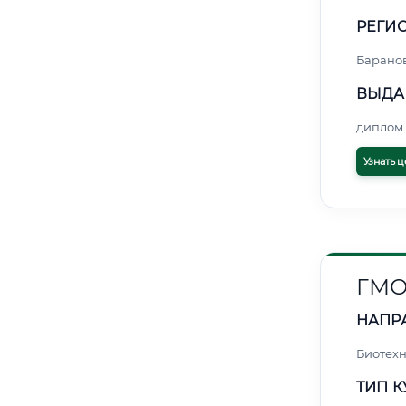
РЕГИО
Барано
ВЫДА
диплом 
Узнать ц
ГМО
НАПР
Биотех
ТИП К