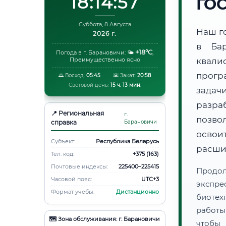
18:14:58
ГО
Суббота, 8 Августа
Наш г
2026 г.
в Ба
+18°C
Погода в г. Барановичи:
🌤️
,
Преимущественно ясно
квали
прогр
🌅 Восход:
05:45
🌇 Закат:
20:58
Световой день:
15 ч. 13 мин.
задач
разра
📍 Региональная
г.
позво
справка
Барановичи
освоит
Субъект:
Республика Беларусь
расши
Тел. код:
+375 (163)
Почтовые индексы:
225400–225415
Продо
Часовой пояс:
UTC+3
экспре
Формат учебы:
Дистанционно
биотех
работы
🗺️ Зона обслуживания: г. Барановичи
чтобы