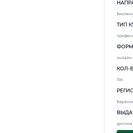
НАПР
Биотех
ТИП К
профес
ФОРМ
онлайн
КОЛ-В
516
РЕГИО
Барано
ВЫДА
диплом 