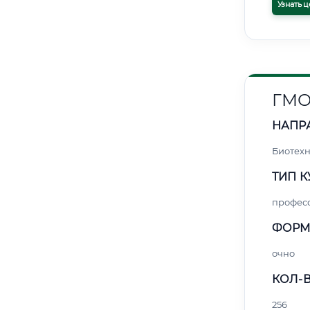
Узнать ц
ГМО
НАПР
Биотех
ТИП К
профес
ФОРМ
очно
КОЛ-В
256