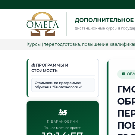
ДОПОЛНИТЕЛЬНОЕ
дистанционные курсы в госуда
Курсы (переподготовка, повышение квалифика
💰 ПРОГРАММЫ И
СТОИМОСТЬ
🏛 ОБ
Стоимость по программам
ГМ
обучения "Биотехнологии"
ОБ
🚂
ПЕ
Г. БАРАНОВИЧИ
ПО
Точное местное время: