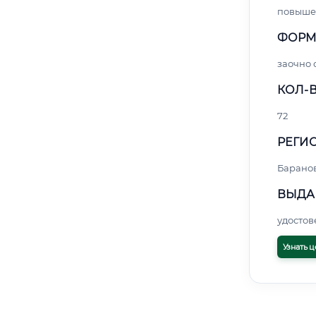
повыше
ФОРМ
заочно
КОЛ-В
72
РЕГИО
Барано
ВЫДА
удосто
Узнать ц