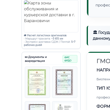
профес
🏛 Госу
🚚
Расчет логистики оригиналов:
данному
• Маршрут транзита:
~3 615 км
• Экспресс-доставка СДЭК / Почтой:
5–7
рабочих дней
📜 Документы и
ФИС
ГМО
аккредитация
ФРДО
НАПР
Биотех
ТИП К
профес
ФОРМ