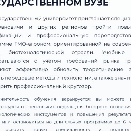
СУДАРСТВЕННОМ ВУЗЕ
осударственный университет приглашает специа
рановичи и других регионов пройти повы
фикации и профессиональную переподгото
амме ГМО-агроном, ориентированной на совре
и биотехнологической отрасли. Учебные
батываются с учётом требований рынка т
ляют эффективно обновить теоретические з
ь передовые методы и технологии, а также знач
рить профессиональный кругозор.
лжительность обучения варьируется: вы можете в
сс-курсы от нескольких недель для быстрого освоени
нологических инструментов и повышения результат
 или остановиться на длительных программах до 6 м
 освоить новую специальность и поднят