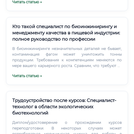
Читать статью →
резюме, но и возможность познакомиться с будущими
работодателями и коллегами.
Кто такой специалист по биоинжинирингу и
менеджменту качества в пищевой индустрии:
полное руководство по профессии
В биоинжиниринге незначительных деталей не бывает;
контаминация фагом может уничтожить тонны
продукции. Требования к компетенциям меняются по
мере вашего карьерного роста. Сравним, что требуют от
новичка и от руководителя направления: Не бойтесь
Читать статью →
такого объема требований.
Трудоустройство после курсов: Специалист-
технолог в области экологических
биотехнологий
Диплом/удостоверение о прохождении курсов
переподготовки. В некоторых случаях может
потребоваться медицинская книжка для работы в