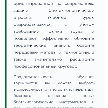
ориентированной на современные
задачи биотехнологической
отрасли. Учебные курсы
разрабатываются с учётом
требований рынка труда и
🚚
Расчет логистики оригиналов:
• Маршрут транзита:
позволяют эффективно обновить
~1 482 км
• Экспресс-доставка СДЭК / Почтой:
2–3 рабочих дня
теоретические знания, освоить
передовые методы и технологии, а
📜 Документы и аккредитация
ФИС ФРДО
также значительно расширить
профессиональный кругозор.
🔍
Нажмите на документ для увеличения и просмотра
Продолжительность обучения
варьируется: вы можете выбрать
экспресс-курсы от нескольких недель для
быстрого освоения новых
биотехнологических инструментов и