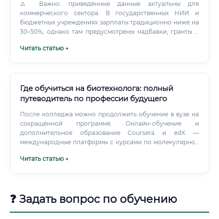
⚠️ Важно: приведённые данные актуальны для
коммерческого сектора. В государственных НИИ и
бюджетных учреждениях зарплаты традиционно ниже на
30–50%, однако там предусмотрены надбавки, гранты и
академические льготы.
Читать статью →
Где обучиться на биотехнолога: полный
путеводитель по профессии будущего
После колледжа можно продолжить обучение в вузе на
сокращённой программе. Онлайн-обучение и
дополнительное образование Coursera и edX —
международные платформы с курсами по молекулярной
биологии, биоинформатике, фармацевтике от ведущих
Читать статью →
университетов мира (MIT, Johns Hopkins, Duke) Stepik —
российская платформа с качественными курсами по
биологии и биоинформатике «Открытое образование» —
российская платформа с курсами ведущих
❓ Задать вопрос по обучению
университетов страны Онлайн-курсы не заменят
университетского диплома, но отлично дополнят его,
особенно в части практических цифровых навыков —