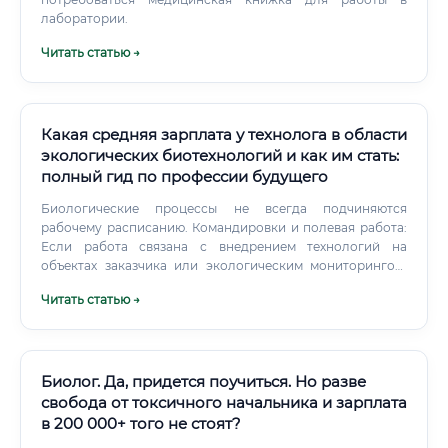
лаборатории.
Читать статью →
Какая средняя зарплата у технолога в области
экологических биотехнологий и как им стать:
полный гид по профессии будущего
Биологические процессы не всегда подчиняются
рабочему расписанию. Командировки и полевая работа:
Если работа связана с внедрением технологий на
объектах заказчика или экологическим мониторингом,
возможны частые командировки. Условия труда в «полях»
Читать статью →
могут быть разными – от комфортной работы на
современном заводе до отбора проб на загрязненной
территории в любую погоду.
Биолог. Да, придется поучиться. Но разве
свобода от токсичного начальника и зарплата
в 200 000+ того не стоят?