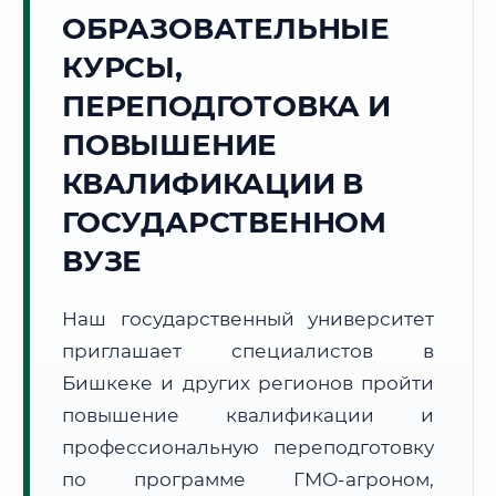
Точное местное время:
ОБРАЗОВАТЕЛЬНЫЕ
00:46:23
КУРСЫ,
Суббота, 8 Августа
ПЕРЕПОДГОТОВКА И
2026 г.
ПОВЫШЕНИЕ
+23°C
Погода в г. Бишкек:
⛅
,
Переменная облачность
КВАЛИФИКАЦИИ В
🌅 Восход:
06:00
🌇 Закат:
20:14
Световой день:
14 ч. 14 мин.
ГОСУДАРСТВЕННОМ
ВУЗЕ
📍 Региональная справка
г. Бишкек
Субъект:
Кыргызская Республика
Наш государственный университет
Тел. код:
+996 (312)
приглашает специалистов в
Почтовые индексы:
720000–720085
Бишкеке и других регионов пройти
Часовой пояс:
UTC+6
повышение квалификации и
Формат учебы:
Дистанционно
профессиональную переподготовку
по программе ГМО-агроном,
🗺️ Зона обслуживания: г. Бишкек