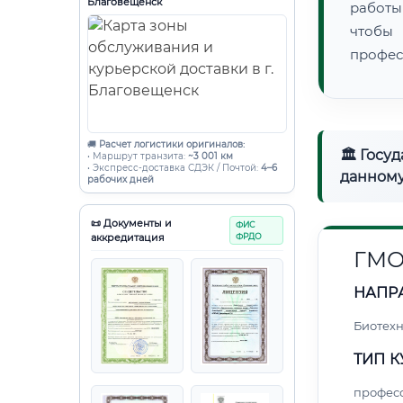
Благовещенск
работы
чтобы
профес
🚚
Расчет логистики оригиналов:
🏛 Госу
• Маршрут транзита:
~3 001 км
• Экспресс-доставка СДЭК / Почтой:
4–6
данному
рабочих дней
📜 Документы и
ФИС
аккредитация
ФРДО
ГМО
НАПР
Биотех
ТИП К
профес