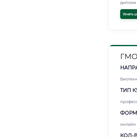
диплом 
Узнать ц
ГМО
НАПР
Биотех
ТИП К
профес
ФОРМ
онлайн
КОЛ-В