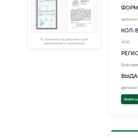
ФОРМ
заочно 
КОЛ-В
🔍
Нажмите на документ для
1010
увеличения и просмотра
РЕГИО
Благов
ВЫДА
диплом 
Узнать ц