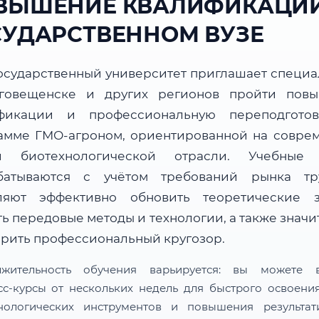
ВЫШЕНИЕ КВАЛИФИКАЦИИ
СУДАРСТВЕННОМ ВУЗЕ
осударственный университет приглашает специа
говещенске и других регионов пройти пов
фикации и профессиональную переподгото
амме ГМО-агроном, ориентированной на совре
и биотехнологической отрасли. Учебные
батываются с учётом требований рынка т
ляют эффективно обновить теоретические з
ь передовые методы и технологии, а также знач
рить профессиональный кругозор.
лжительность обучения варьируется: вы можете в
сс-курсы от нескольких недель для быстрого освоени
нологических инструментов и повышения результат