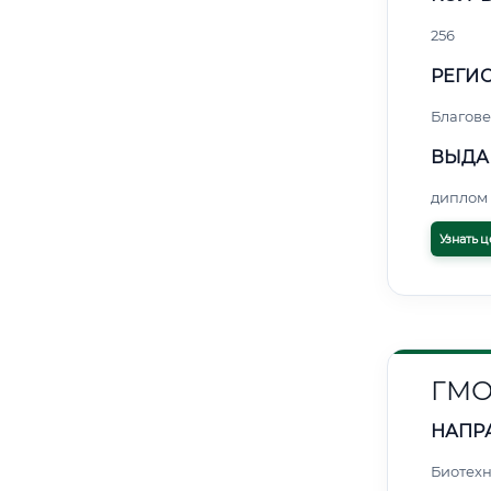
256
РЕГИО
Благов
ВЫДА
диплом 
Узнать ц
ГМО
НАПР
Биотех