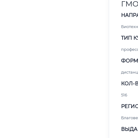
ГМО
НАПР
Биотех
ТИП К
профес
ФОРМ
дистан
КОЛ-В
516
РЕГИО
Благов
ВЫДА