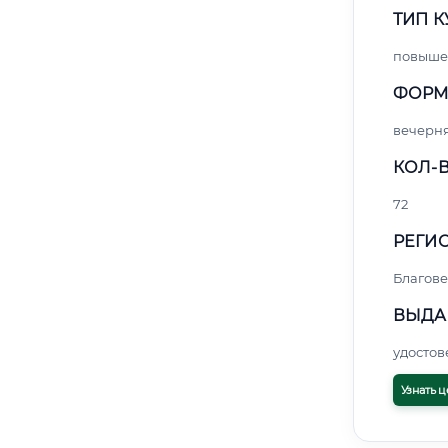
ТИП К
повыше
ФОРМ
вечерн
КОЛ-В
72
РЕГИО
Благов
ВЫДА
удосто
Узнать ц