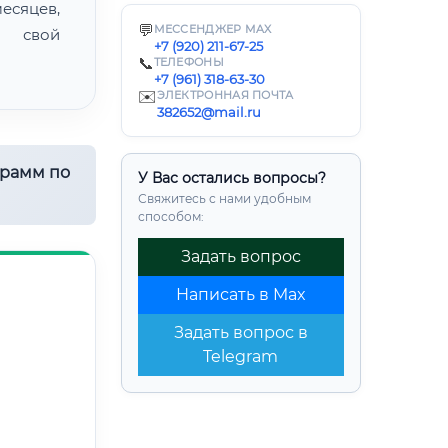
есяцев,
💬
МЕССЕНДЖЕР MAX
ь свой
+7 (920) 211-67-25
📞
ТЕЛЕФОНЫ
+7 (961) 318-63-30
✉️
ЭЛЕКТРОННАЯ ПОЧТА
382652@mail.ru
грамм по
У Вас остались вопросы?
Свяжитесь с нами удобным
способом:
Задать вопрос
Написать в Max
Задать вопрос в
Telegram