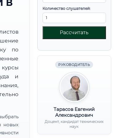
 В
Количество слушателей:
листов
Рассчитать
ышение
вку по
менные
РУКОВОДИТЕЛЬ
 курсы
руда и
нания,
ительно
Тарасов Евгений
Александрович
ыбрать
Доцент, кандидат технических
я новых
наук
ивности