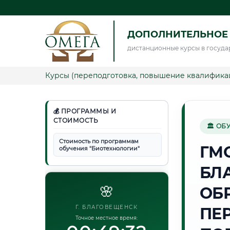
ДОПОЛНИТЕЛЬНОЕ
дистанционные курсы в госуда
Курсы (переподготовка, повышение квалифика
💰 ПРОГРАММЫ И
СТОИМОСТЬ
🏛 ОБ
Стоимость по программам
ГМ
обучения "Биотехнологии"
БЛ
🌸
ОБ
Г. БЛАГОВЕЩЕНСК
ПЕ
Точное местное время: