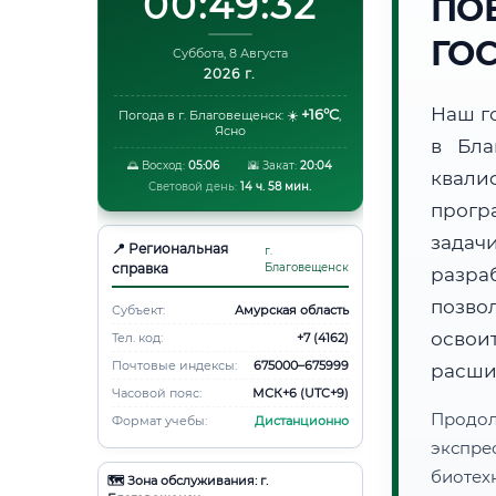
00:49:33
ПО
ГО
Суббота, 8 Августа
2026 г.
Наш г
+16°C
Погода в г. Благовещенск:
☀️
,
Ясно
в Бла
🌅 Восход:
05:06
🌇 Закат:
20:04
квали
Световой день:
14 ч. 58 мин.
прогр
задач
📍 Региональная
г.
справка
Благовещенск
разра
позво
Субъект:
Амурская область
освоит
Тел. код:
+7 (4162)
Почтовые индексы:
675000–675999
расши
Часовой пояс:
МСК+6 (UTC+9)
Продо
Формат учебы:
Дистанционно
экспре
биотех
🗺️ Зона обслуживания: г.