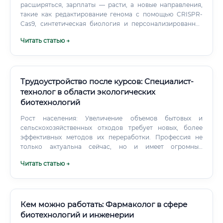
расширяться, зарплаты — расти, а новые направления,
такие как редактирование генома с помощью CRISPR-
Cas9, синтетическая биология и персонализированная
медицина, открывают горизонты, которые ещё только
Читать статью →
предстоит исследовать. Если вы готовы учиться, не
бояться экспериментов и хотите профессию, которая
будет актуальна не только сегодня, но и через 20–30 лет
— биотехнология ждёт вас.
Трудоустройство после курсов: Специалист-
технолог в области экологических
биотехнологий
Рост населения: Увеличение объемов бытовых и
сельскохозяйственных отходов требует новых, более
эффективных методов их переработки. Профессия не
только актуальна сейчас, но и имеет огромный
потенциал в будущем.
Читать статью →
Кем можно работать: Фармаколог в сфере
биотехнологий и инженерии