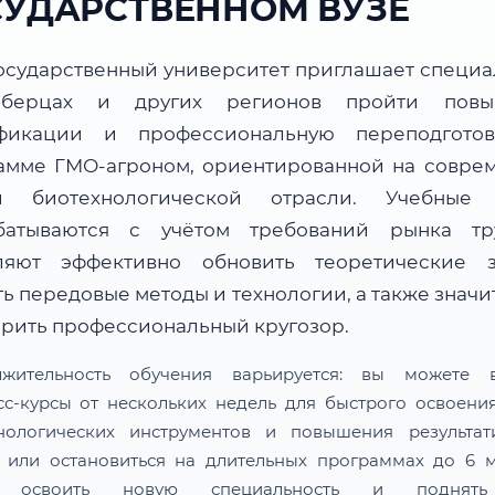
СУДАРСТВЕННОМ ВУЗЕ
осударственный университет приглашает специа
берцах и других регионов пройти повы
фикации и профессиональную переподгото
амме ГМО-агроном, ориентированной на совре
и биотехнологической отрасли. Учебные
батываются с учётом требований рынка т
ляют эффективно обновить теоретические з
ь передовые методы и технологии, а также знач
рить профессиональный кругозор.
лжительность обучения варьируется: вы можете в
сс-курсы от нескольких недель для быстрого освоени
нологических инструментов и повышения результат
 или остановиться на длительных программах до 6 м
 освоить новую специальность и поднят