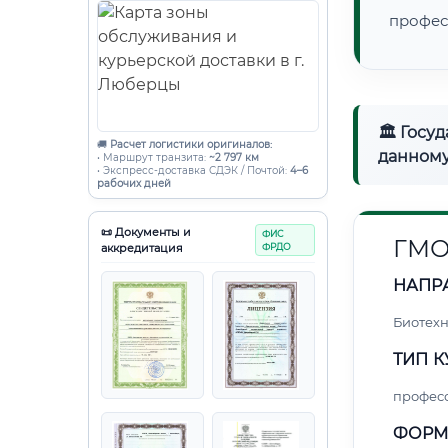
профес
🏛 Госу
🚚
Расчет логистики оригиналов:
данному
• Маршрут транзита:
~2 797 км
• Экспресс-доставка СДЭК / Почтой:
4–6
рабочих дней
📜 Документы и
ФИС
ГМО
аккредитация
ФРДО
НАПР
Биотех
ТИП К
профес
ФОРМ