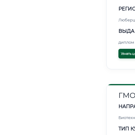
РЕГИО
Любер
ВЫДА
диплом 
Узнать ц
ГМО
НАПР
Биотех
ТИП К