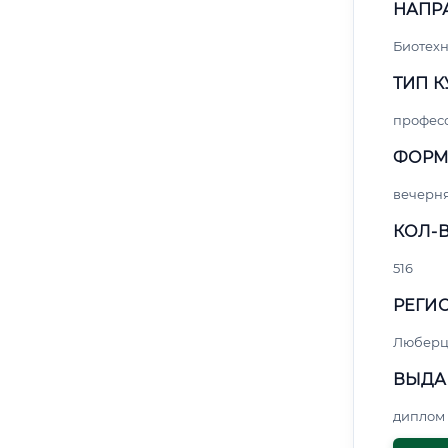
НАПР
Биотех
ТИП К
профес
ФОРМ
вечерн
КОЛ-В
516
РЕГИО
Любер
ВЫДА
диплом 