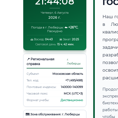
21:44:09
ГО
Четверг, 6 Августа
Наш г
2026 г.
в Лю
+26°C
Погода в г. Люберцы:
☁️
,
Пасмурно
квали
прогр
🌅 Восход:
04:43
🌇 Закат:
20:25
Световой день:
15 ч. 42 мин.
задач
разра
📍 Региональная
г.
позво
справка
Люберцы
освоит
Субъект:
Московская область
расши
Тел. код:
+7 (495/498)
Почтовые индексы:
140000–140099
Продо
Часовой пояс:
МСК (UTC+3)
экспре
Формат учебы:
Дистанционно
биотех
работы
🗺️ Зона обслуживания: г. Люберцы
чтобы