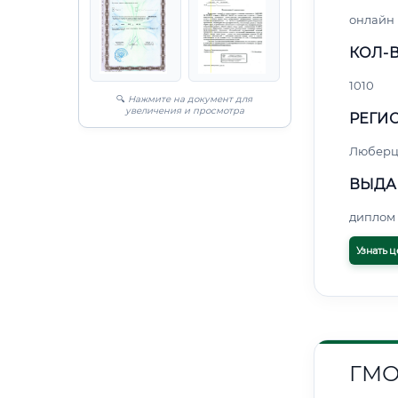
онлайн
КОЛ-В
1010
🔍
Нажмите на документ для
увеличения и просмотра
РЕГИО
Любер
ВЫДА
диплом 
Узнать ц
ГМО