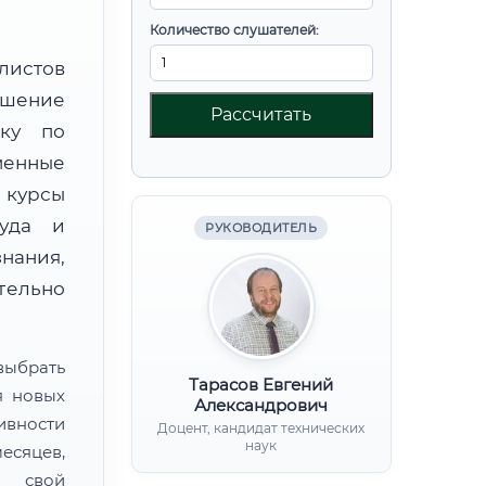
Количество слушателей:
листов
шение
Рассчитать
вку по
менные
 курсы
руда и
РУКОВОДИТЕЛЬ
нания,
ительно
ыбрать
Тарасов Евгений
я новых
Александрович
ивности
Доцент, кандидат технических
наук
есяцев,
ь свой