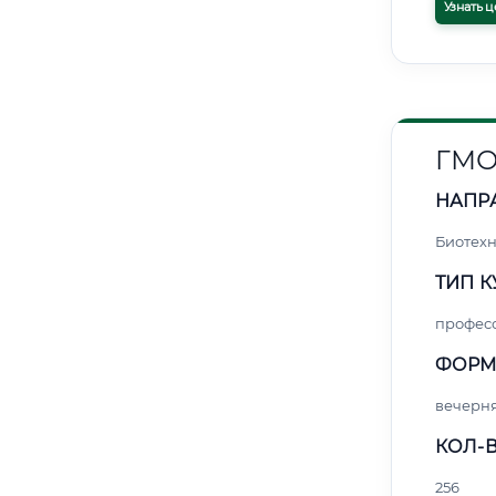
Узнать ц
ГМО
НАПР
Биотех
ТИП К
профес
ФОРМ
вечерн
КОЛ-В
256