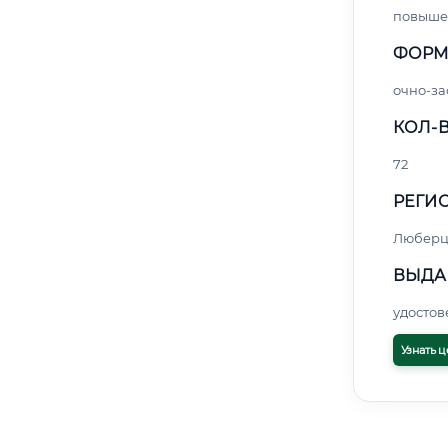
повыше
ФОРМ
очно-за
КОЛ-В
72
РЕГИО
Любер
ВЫДА
удосто
Узнать ц