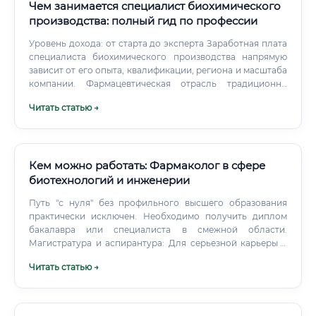
Чем занимается специалист биохимического
производства: полный гид по профессии
Уровень дохода: от старта до эксперта Заработная плата
специалиста биохимического производства напрямую
зависит от его опыта, квалификации, региона и масштаба
компании. Фармацевтическая отрасль традиционно
предлагает наиболее высокие оклады.
Читать статью →
Кем можно работать: Фармаколог в сфере
биотехнологий и инженерии
Путь "с нуля" без профильного высшего образования
практически исключен. Необходимо получить диплом
бакалавра или специалиста в смежной области.
Магистратура и аспирантура: Для серьезной карьеры в
R&D магистратура является обязательной, а ученая
Читать статью →
степень (кандидат наук, PhD) – значительным
преимуществом, открывающим двери на руководящие
научные позиции.