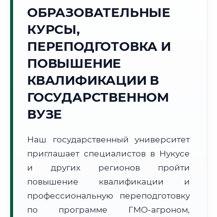
Точное местное время:
ОБРАЗОВАТЕЛЬНЫЕ
23:12:30
КУРСЫ,
Четверг, 6 Августа
ПЕРЕПОДГОТОВКА И
2026 г.
ПОВЫШЕНИЕ
+31°C
Погода в г. Нукус:
☀️
,
Ясно
КВАЛИФИКАЦИИ В
🌅 Восход:
05:59
🌇 Закат:
20:15
Световой день:
14 ч. 16 мин.
ГОСУДАРСТВЕННОМ
ВУЗЕ
📍 Региональная справка
г. Нукус
Субъект:
Республика Узбекистан
Наш государственный университет
Тел. код:
+998 (61)
приглашает специалистов в Нукусе
Почтовые индексы:
230100–230120
и других регионов пройти
Часовой пояс:
UTC+5
повышение квалификации и
Формат учебы:
Дистанционно
профессиональную переподготовку
по программе ГМО-агроном,
🗺️ Зона обслуживания: г. Нукус