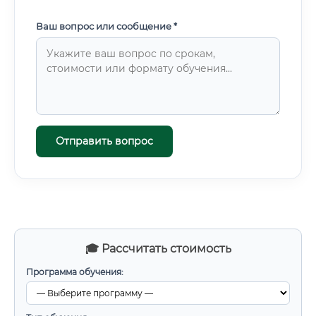
производством Шаг 5: Профессиональное сообщество
Важно стать частью профессиональной экосистемы:
Ваш вопрос или сообщение *
Вступить в Ассоциацию производственных и торговых
предприятий рыбного рынка Следить за материалами
Росрыболовства и ВНИРО Читать специализированные
издания: журнал «Рыбное хозяйство», «Аквакультура
России», международные журналы Aquaculture,
Aquaculture Research Какие документы нужны для
трудоустройства При устройстве на работу
аквабиотехнолог, как и любой специалист,
Отправить вопрос
предоставляет стандартный пакет документов, однако
для некоторых должностей требуются дополнительные
бумаги.
🎓 Рассчитать стоимость
Программа обучения: