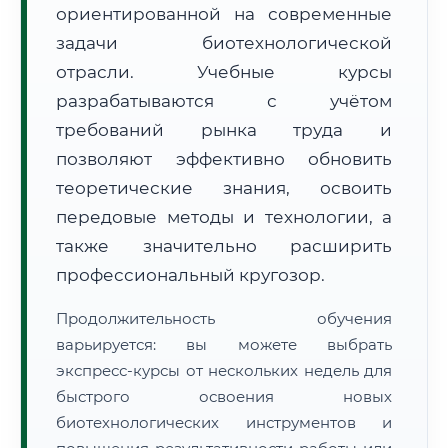
ориентированной на современные
задачи биотехнологической
отрасли. Учебные курсы
разрабатываются с учётом
требований рынка труда и
🚚
Расчет логистики оригиналов:
• Маршрут транзита:
позволяют эффективно обновить
~2 191 км
• Экспресс-доставка СДЭК / Почтой:
3–5 рабочих дней
теоретические знания, освоить
передовые методы и технологии, а
📜 Документы и аккредитация
ФИС ФРДО
также значительно расширить
профессиональный кругозор.
🔍
Нажмите на документ для увеличения и просмотра
Продолжительность обучения
варьируется: вы можете выбрать
экспресс-курсы от нескольких недель для
быстрого освоения новых
биотехнологических инструментов и