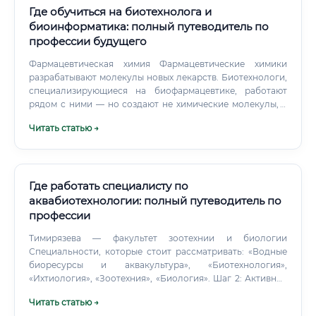
Где обучиться на биотехнолога и
биоинформатика: полный путеводитель по
профессии будущего
Фармацевтическая химия Фармацевтические химики
разрабатывают молекулы новых лекарств. Биотехнологи,
специализирующиеся на биофармацевтике, работают
рядом с ними — но создают не химические молекулы, а
биологические (антитела, белки, нуклеиновые кислоты).
Читать статью →
Преимущество биотехнологии — биологические
препараты (biologics) сегодня растут быстрее
традиционных химических лекарств и занимают всё
большую долю фармацевтического рынка.
Где работать специалисту по
аквабиотехнологии: полный путеводитель по
профессии
Тимирязева — факультет зоотехнии и биологии
Специальности, которые стоит рассматривать: «Водные
биоресурсы и аквакультура», «Биотехнология»,
«Ихтиология», «Зоотехния», «Биология». Шаг 2: Активное
участие в студенческой жизни Уже в период учёбы
Читать статью →
важно: Проходить практику на реальных производствах и