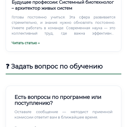
Биоремедиация — использование микробов для очистки
Будущее профессии: Системный биотехнолог
загрязнённых почв и воды Биоинформатик решает
– архитектор живых систем
другие задачи. Его работа начинается там, где
Готовы постоянно учиться: Эта сфера развивается
заканчиваются возможности человеческого восприятия.
стремительно, и знания нужно обновлять постоянно.
Умеете работать в команде: Современная наука — это
коллективный труд, где важна эффективная
коммуникация. Востребованность профессии на рынке
Читать статью →
труда Востребованность системных биотехнологов
растет экспоненциально и будет только увеличиваться.
❓ Задать вопрос по обучению
Есть вопросы по программе или
поступлению?
Оставьте сообщение — методист приемной
комиссии ответит вам в ближайшее время.