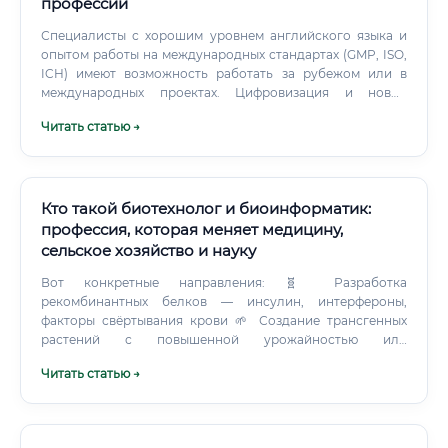
профессии
зарабатывать от 200 000 до 400 000 рублей в месяц в
России и значительно больше при работе на
Специалисты с хорошим уровнем английского языка и
международные компании в дистанционном формате.
опытом работы на международных стандартах (GMP, ISO,
ICH) имеют возможность работать за рубежом или в
международных проектах. Цифровизация и новые
возможности Современная биотехнология всё теснее
Читать статью →
переплетается с IT. Биоинформатика, анализ больших
данных в геномике, машинное обучение для разработки
новых молекул — всё это открывает дополнительные
направления для специалистов, готовых осваивать
цифровые инструменты.
Кто такой биотехнолог и биоинформатик:
профессия, которая меняет медицину,
сельское хозяйство и науку
Вот конкретные направления: 🧬 Разработка
рекомбинантных белков — инсулин, интерфероны,
факторы свёртывания крови 🌱 Создание трансгенных
растений с повышенной урожайностью или
устойчивостью к вредителям 🔬 Ферментация —
Читать статью →
производство антибиотиков, аминокислот, витаминов с
помощью микроорганизмов 💉 Разработка вакцин, в том
числе мРНК-платформ 🧫 Клеточные технологии —
культивирование клеток для терапевтических целей ♻️