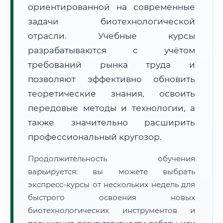
ориентированной на современные
задачи биотехнологической
отрасли. Учебные курсы
разрабатываются с учётом
требований рынка труда и
🚚
Расчет логистики оригиналов:
• Маршрут транзита:
позволяют эффективно обновить
~887 км
• Экспресс-доставка СДЭК / Почтой:
1–2 рабочих дня
теоретические знания, освоить
передовые методы и технологии, а
📜 Документы и аккредитация
ФИС ФРДО
также значительно расширить
профессиональный кругозор.
🔍
Нажмите на документ для увеличения и просмотра
Продолжительность обучения
варьируется: вы можете выбрать
экспресс-курсы от нескольких недель для
быстрого освоения новых
биотехнологических инструментов и