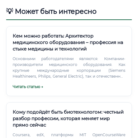
💡 Может быть интересно
Кем можно работать: Архитектор
медицинского оборудования – профессия на
стыке медицины и технологий
Основными работодателями являются: Компании-
производители медицинского оборудования. Как
крупные международные корпорации (Siemens
Healthineers, Philips, General Electric), так и отечественные
производители. Здесь ведется разработка передовых
Читать статью →
технологий и прототипов будущих медицинских
устройств.
Кому подойдёт быть биотехнологом: честный
разбор профессии, которая меняет мир
прямо сейчас
Coursera, edX, платформы MIT OpenCourseWare