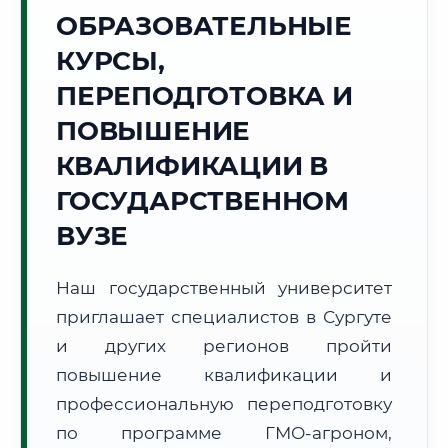
Точное местное время:
ОБРАЗОВАТЕЛЬНЫЕ
11:28:40
КУРСЫ,
Суббота, 8 Августа
ПЕРЕПОДГОТОВКА И
2026 г.
ПОВЫШЕНИЕ
+13°C
Погода в г. Сургут:
⛅
,
Переменная облачность
КВАЛИФИКАЦИИ В
🌅 Восход:
03:56
🌇 Закат:
20:27
Световой день:
16 ч. 31 мин.
ГОСУДАРСТВЕННОМ
ВУЗЕ
📍 Региональная справка
г. Сургут
Субъект:
ХМАО - Югра
Наш государственный университет
Тел. код:
+7 (3462)
приглашает специалистов в Сургуте
Почтовые индексы:
628400–628499
и других регионов пройти
Часовой пояс:
МСК+2 (UTC+5)
повышение квалификации и
Формат учебы:
Дистанционно
профессиональную переподготовку
по программе ГМО-агроном,
🗺️ Зона обслуживания: г. Сургут