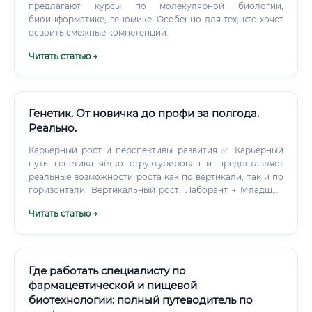
предлагают курсы по молекулярной биологии,
биоинформатике, геномике. Особенно для тех, кто хочет
освоить смежные компетенции.
Читать статью →
Генетик. От новичка до профи за полгода.
Реально.
Карьерный рост и перспективы развития ✅ Карьерный
путь генетика чётко структурирован и предоставляет
реальные возможности роста как по вертикали, так и по
горизонтали. Вертикальный рост: Лаборант → Младший
научный сотрудник → Научный сотрудник → Старший
Читать статью →
научный сотрудник → Руководитель лаборатории →
Директор научного направления Горизонтальный рост
(смена специализации): Переход в биоинформатику
Переход в медицинский консалтинг Переход в
фармацевтический бизнес Работа в международных
Где работать специалисту по
организациях (ВОЗ, исследовательские центры ЕС) ⚡
фармацевтической и пищевой
Через 3–5 лет опытный генетик с узкой специализацией в
биотехнологии: полный путеводитель по
онкогенетике или редактировании генома может