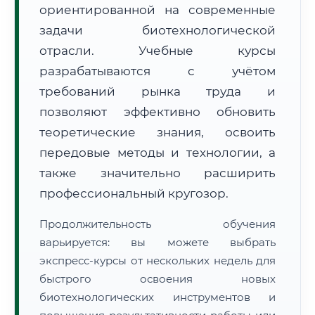
ориентированной на современные
задачи биотехнологической
отрасли. Учебные курсы
разрабатываются с учётом
требований рынка труда и
🚚
Расчет логистики оригиналов:
• Маршрут транзита:
позволяют эффективно обновить
~2 671 км
• Экспресс-доставка СДЭК / Почтой:
4–6 рабочих дней
теоретические знания, освоить
передовые методы и технологии, а
📜 Документы и аккредитация
ФИС ФРДО
также значительно расширить
профессиональный кругозор.
🔍
Нажмите на документ для увеличения и просмотра
Продолжительность обучения
варьируется: вы можете выбрать
экспресс-курсы от нескольких недель для
быстрого освоения новых
биотехнологических инструментов и