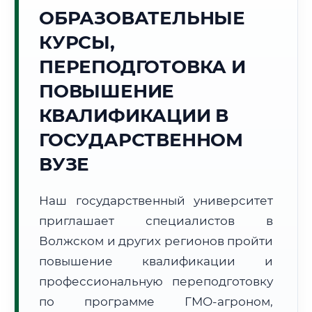
Точное местное время:
ОБРАЗОВАТЕЛЬНЫЕ
17:56:37
КУРСЫ,
Пятница, 7 Августа
ПЕРЕПОДГОТОВКА И
2026 г.
ПОВЫШЕНИЕ
+36°C
Погода в г. Волжский:
☀️
,
Ясно
КВАЛИФИКАЦИИ В
🌅 Восход:
04:42
🌇 Закат:
19:30
Световой день:
14 ч. 48 мин.
ГОСУДАРСТВЕННОМ
ВУЗЕ
📍 Региональная справка
г. Волжский
Субъект:
Волгоградская область
Наш государственный университет
Тел. код:
+7 (8443)
приглашает специалистов в
Почтовые индексы:
404100–404199
Волжском и других регионов пройти
Часовой пояс:
МСК (UTC+3)
повышение квалификации и
Формат учебы:
Дистанционно
профессиональную переподготовку
по программе ГМО-агроном,
🗺️ Зона обслуживания: г. Волжский