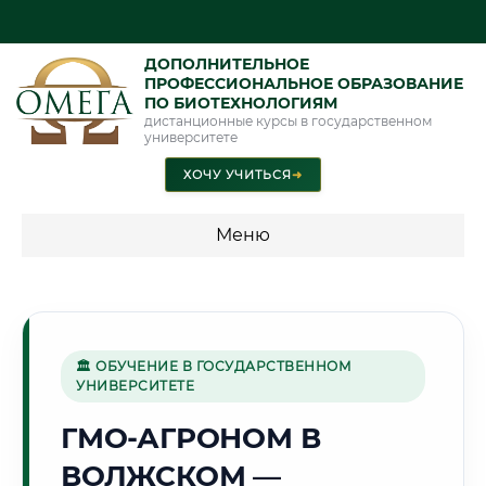
ДОПОЛНИТЕЛЬНОЕ
ПРОФЕССИОНАЛЬНОЕ ОБРАЗОВАНИЕ
ПО БИОТЕХНОЛОГИЯМ
дистанционные курсы в государственном
университете
ХОЧУ УЧИТЬСЯ
➜
Меню
💰 ПРОГРАММЫ И СТОИМОСТЬ
Стоимость по программам обучения "Биотехнологии"
🏛 ОБУЧЕНИЕ В ГОСУДАРСТВЕННОМ
УНИВЕРСИТЕТЕ
🌊
ГМО-АГРОНОМ В
ВОЛЖСКОМ —
Г. ВОЛЖСКИЙ