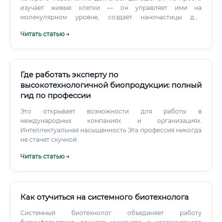
изучает живые клетки — он управляет ими на
директор / CSO 🎯 Дополнительные направления
молекулярном уровне, создаёт наночастицы для
карьерного развития: Переход в медицинские советники
доставки лекарств, разрабатывает биосенсоры, которые
(Medical Affairs) — высокооплачиваемое направление
Читать статью →
способны обнаружить раковую клетку раньше любого
Научная карьера: кандидат → доктор наук
томографа.
Предпринимательство: создание собственного биотех-
стартапа Работа в международных организациях (ВОЗ,
EMA) Смежные специальности: сравнение и анализ 🔍
Где работать эксперту по
Биофармакология тесно связана с рядом других
профессий.
высокотехнологичной биопродукции: полный
гид по профессии
Это открывает возможности для работы в
международных компаниях и организациях.
Интеллектуальная насыщенность Эта профессия никогда
не станет скучной.
Читать статью →
Как отучиться на системного биотехнолога
Системный биотехнолог объединяет работу