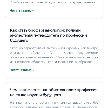
Углубление в конкретную нишу: фармакокинетика,
биоаналитика, регуляторика, R&D.
Читать статью →
Как стать биофармакологом: полный
экспертный путеводитель по профессии
будущего
Сколько зарабатывают выпускники курсов и как быстро
окупается обучение 💡 Расчёт окупаемости
образовательных вложений: ✅ Биофармакология — одна
из немногих областей, где инвестиции в образование
окупаются крайне быстро, особенно при переходе в
Читать статью →
фармацевтическую промышленность из смежной, но
менее оплачиваемой сферы. Карьерный рост
биофармаколога 📈 Карьерная лестница в
биофармакологии чётко структурирована: Лаборант /
Ассистент исследователя ↓ Младший научный сотрудник
Чем занимается нанобиотехнолог: профессия
/ Junior специалист ↓ Научный сотрудник / Специалист по
на стыке науки и будущего
КИ / Фармаколог ↓ Старший научный сотрудник /
На практике это органичный синтез дисциплин, без
Ведущий специалист ↓ Руководитель проекта /
которого невозможно двигаться дальше. Он не просто
Руководитель отдела ↓ Директор по R&D / Научный