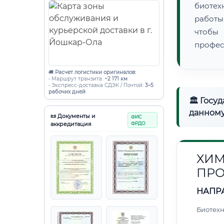
биотех
работы
чтобы
профес
🚚
Расчет логистики оригиналов:
• Маршрут транзита:
~2 171 км
• Экспресс-доставка СДЭК / Почтой:
3–5
рабочих дней
🏛 Госу
данному
📜 Документы и
ФИС
аккредитация
ФРДО
ХИМ
ПР
НАПР
Биотех