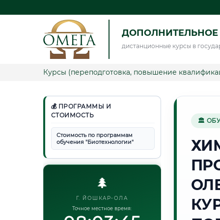
ДОПОЛНИТЕЛЬНОЕ
дистанционные курсы в госуда
Курсы (переподготовка, повышение квалифика
💰 ПРОГРАММЫ И
СТОИМОСТЬ
🏛 ОБ
Стоимость по программам
ХИ
обучения "Биотехнологии"
ПР
🌲
ОЛ
Г. ЙОШКАР-ОЛА
КУ
Точное местное время: