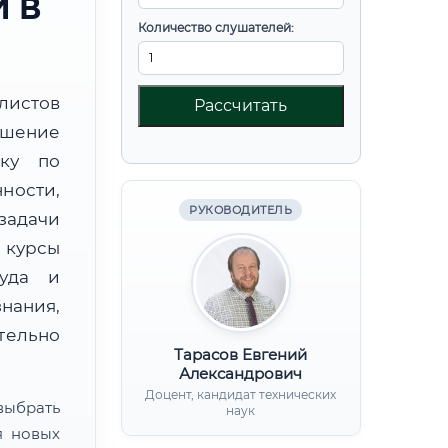
 В
Количество слушателей:
листов
Рассчитать
шение
вку по
ности,
РУКОВОДИТЕЛЬ
дачи
курсы
руда и
нания,
ительно
Тарасов Евгений
Александрович
Доцент, кандидат технических
ыбрать
наук
я новых