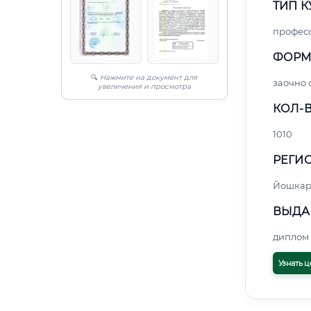
ТИП К
профес
ФОРМ
🔍
Нажмите на документ для
заочно
увеличения и просмотра
КОЛ-В
1010
РЕГИО
Йошкар
ВЫДА
диплом 
Узнать ц