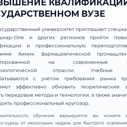
ВЫШЕНИЕ КВАЛИФИКАЦИИ
СУДАРСТВЕННОМ ВУЗЕ
осударственный университет приглашает специа
шкар-Оле и других регионов пройти повы
фикации и профессиональную переподгото
амме Химик фармацевтической промышлен
ентированной на современные за
ехнологической отрасли. Учебные 
батываются с учётом требований рынка т
ляют эффективно обновить теоретические з
ь передовые методы и технологии, а также знач
рить профессиональный кругозор.
лжительность обучения варьируется: вы можете в
сс-курсы от нескольких недель для быстрого освоени