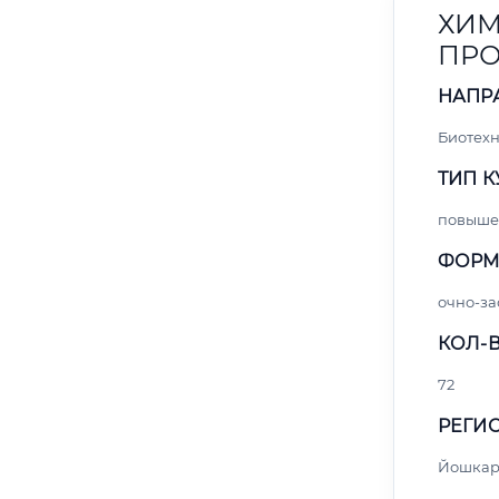
ХИМ
ПР
НАПР
Биотех
ТИП К
повыше
ФОРМ
очно-за
КОЛ-В
72
РЕГИО
Йошкар