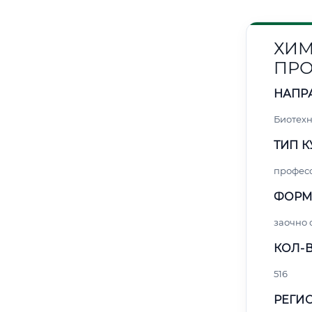
ХИМ
ПР
НАПР
Биотех
ТИП К
профес
ФОРМ
заочно 
КОЛ-В
516
РЕГИО