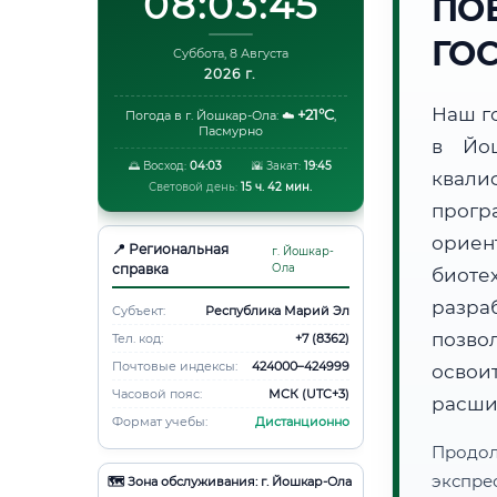
08:03:46
ПО
ГО
Суббота, 8 Августа
2026 г.
Наш г
+21°C
Погода в г. Йошкар-Ола:
☁️
,
Пасмурно
в Йо
🌅 Восход:
04:03
🌇 Закат:
19:45
квали
Световой день:
15 ч. 42 мин.
прогр
ори
📍 Региональная
г. Йошкар-
справка
Ола
биот
разра
Субъект:
Республика Марий Эл
позво
Тел. код:
+7 (8362)
Почтовые индексы:
424000–424999
освоит
Часовой пояс:
МСК (UTC+3)
расши
Формат учебы:
Дистанционно
Продо
экспре
🗺️ Зона обслуживания: г. Йошкар-Ола