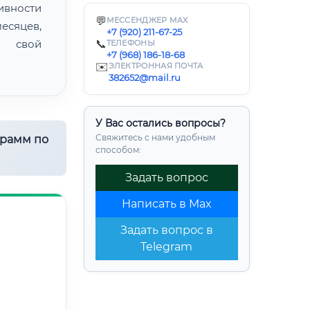
ивности
💬
МЕССЕНДЖЕР MAX
есяцев,
+7 (920) 211-67-25
ь свой
📞
ТЕЛЕФОНЫ
+7 (968) 186-18-68
✉️
ЭЛЕКТРОННАЯ ПОЧТА
382652@mail.ru
У Вас остались вопросы?
Свяжитесь с нами удобным
грамм по
способом:
Задать вопрос
Написать в Max
Задать вопрос в
Telegram