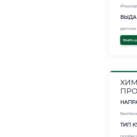
Йошкар
ВЫДА
диплом 
Узнать ц
ХИМ
ПР
НАПР
Биотех
ТИП К
профес