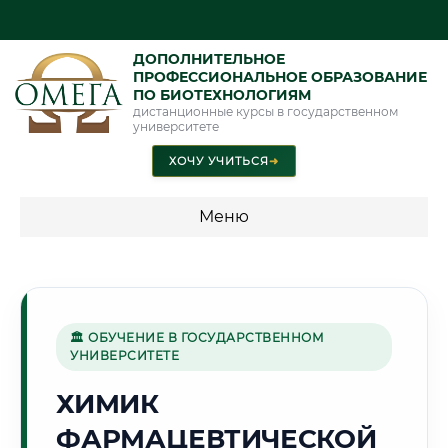
ДОПОЛНИТЕЛЬНОЕ
ПРОФЕССИОНАЛЬНОЕ ОБРАЗОВАНИЕ
ПО БИОТЕХНОЛОГИЯМ
дистанционные курсы в государственном
университете
ХОЧУ УЧИТЬСЯ
➜
Меню
💰 ПРОГРАММЫ И СТОИМОСТЬ
Стоимость по программам обучения "Биотехнологии"
🏛 ОБУЧЕНИЕ В ГОСУДАРСТВЕННОМ
УНИВЕРСИТЕТЕ
🏗️
ХИМИК
ФАРМАЦЕВТИЧЕСКОЙ
Г. КОМСОМОЛЬСК-НА-АМУРЕ