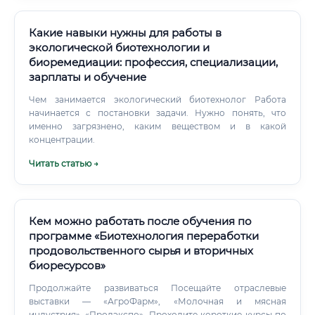
организация ООН), ВОЗ, МЭБ (Всемирная организация
здравоохранения животных) периодически ищут
экспертов в области ветеринарной биотехнологии для
Какие навыки нужны для работы в
международных программ.
экологической биотехнологии и
биоремедиации: профессия, специализации,
зарплаты и обучение
Чем занимается экологический биотехнолог Работа
начинается с постановки задачи. Нужно понять, что
именно загрязнено, каким веществом и в какой
концентрации.
Читать статью →
Кем можно работать после обучения по
программе «Биотехнология переработки
продовольственного сырья и вторичных
биоресурсов»
Продолжайте развиваться Посещайте отраслевые
выставки — «АгроФарм», «Молочная и мясная
индустрия», «Продэкспо». Проходите короткие курсы по