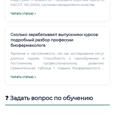
HACCP, ISO 22000, системам менеджмента качества.
Читать статью →
Сколько зарабатывают выпускники курсов:
подробный разбор профессии
биофармаколога
Терпение и настойчивость, так как исследования могут
длиться годами. Способность к самообучению и
постоянному профессиональному развитию.
Сравнительная таблица 1: Навыки биофармаколога и
классического фармацевта-провизора Карьерный путь: с
Читать статью →
чего начать и куда двигаться Карьерная траектория
биофармаколога, как правило, имеет четкую структуру.
❓ Задать вопрос по обучению