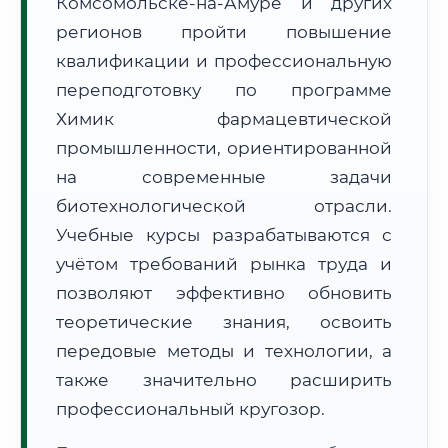
Комсомольске-на-Амуре и других
регионов пройти повышение
квалификации и профессиональную
переподготовку по программе
Химик фармацевтической
промышленности, ориентированной
🚚
Расчет логистики оригиналов:
• Маршрут транзита:
~3 577 км
на современные задачи
• Экспресс-доставка СДЭК / Почтой:
5–7 рабочих дней
биотехнологической отрасли.
Учебные курсы разрабатываются с
📜 Документы и аккредитация
ФИС ФРДО
учётом требований рынка труда и
позволяют эффективно обновить
теоретические знания, освоить
🔍
Нажмите на документ для увеличения и просмотра
передовые методы и технологии, а
также значительно расширить
профессиональный кругозор.