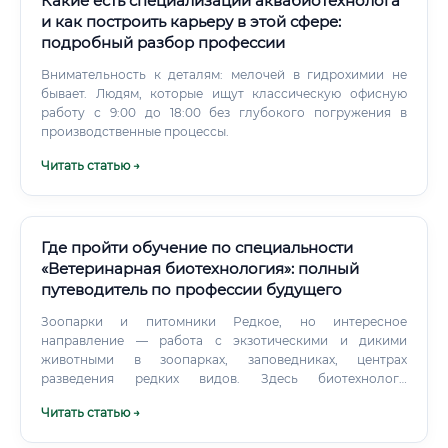
Какие есть специализации аквабиотехнолога
и как построить карьеру в этой сфере:
подробный разбор профессии
Внимательность к деталям: мелочей в гидрохимии не
бывает. Людям, которые ищут классическую офисную
работу с 9:00 до 18:00 без глубокого погружения в
производственные процессы.
Читать статью →
Где пройти обучение по специальности
«Ветеринарная биотехнология»: полный
путеводитель по профессии будущего
Зоопарки и питомники Редкое, но интересное
направление — работа с экзотическими и дикими
животными в зоопарках, заповедниках, центрах
разведения редких видов. Здесь биотехнологи
занимаются сохранением генофонда, репродукцией
Читать статью →
редких видов. Международные организации FAO
(Продовольственная и сельскохозяйственная