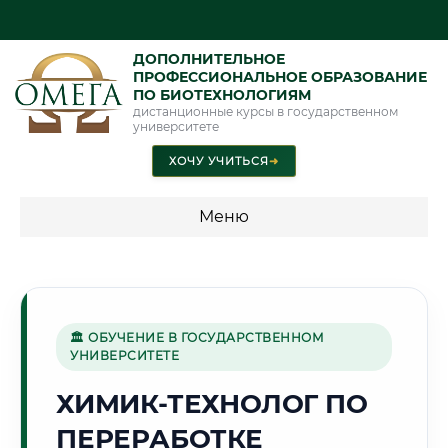
ДОПОЛНИТЕЛЬНОЕ
ПРОФЕССИОНАЛЬНОЕ ОБРАЗОВАНИЕ
ПО БИОТЕХНОЛОГИЯМ
дистанционные курсы в государственном
университете
ХОЧУ УЧИТЬСЯ
➜
Меню
💰 ПРОГРАММЫ И СТОИМОСТЬ
Стоимость по программам обучения "Биотехнологии"
🏛 ОБУЧЕНИЕ В ГОСУДАРСТВЕННОМ
УНИВЕРСИТЕТЕ
🌊
ХИМИК-ТЕХНОЛОГ ПО
ПЕРЕРАБОТКЕ
Г. БАТУМИ