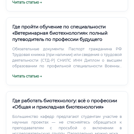
Читать статью →
Где пройти обучение по специальности
«Ветеринарная биотехнология»: полный
путеводитель по профессии будущего
Обязательные документы: Паспорт гражданина РФ
Трудовая книжка (при наличии) или сведения о трудовой
деятельности (СТД-Р) СНИЛС ИНН Диплом о высшем
образовании по профильной специальности Военный
билет или приписное свидетельство (для мужчин)
Читать статью →
Дополнительные документы (в зависимости от
должности): Свидетельства о повышении квалификации
Сертификаты о прохождении специализированных
курсов (ПЦР-диагностика, работа с биобезопасностью,
GMP/GLP) Медицинская книжка с отметками о
Где работать биотехнологу: всё о профессии
прохождении обязательных медосмотров (обязательна
«Общая и прикладная биотехнология»
для работы с биологическими материалами и в пищевой
Большинство кафедр предлагают студентам участие в
промышленности) Справка об отсутствии судимости
научных проектах — не стесняйтесь обращаться к
(при работе в государственных структурах) Документы,
преподавателям с просьбой о включении в
подтверждающие допуск к работе с ГМО (при
исследовательскую группу. Параллельно можно искать