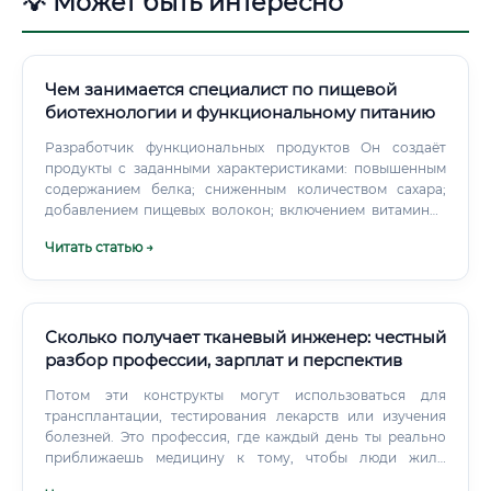
💡 Может быть интересно
Чем занимается специалист по пищевой
биотехнологии и функциональному питанию
Разработчик функциональных продуктов Он создаёт
продукты с заданными характеристиками: повышенным
содержанием белка; сниженным количеством сахара;
добавлением пищевых волокон; включением витаминов
и минералов; использованием пробиотических культур;
Читать статью →
адаптацией состава под определённую группу
потребителей. Покупатель не станет регулярно
приобретать продукт только потому, что в нём есть
полезный ингредиент. Если текстура неприятная, а
аромат слишком резкий, рецептура не выдержит
Сколько получает тканевый инженер: честный
конкуренции.
разбор профессии, зарплат и перспектив
Потом эти конструкты могут использоваться для
трансплантации, тестирования лекарств или изучения
болезней. Это профессия, где каждый день ты реально
приближаешь медицину к тому, чтобы люди жили
дольше и лучше.