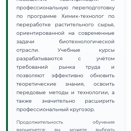
профессиональную переподготовку
по программе Химик-технолог по
переработке растительного сырья,
ориентированной на современные
задачи биотехнологической
🚚
Расчет логистики оригиналов:
• Маршрут транзита:
~3 333 км
отрасли. Учебные курсы
• Экспресс-доставка СДЭК / Почтой:
5–7 рабочих дней
разрабатываются с учётом
📜 Документы и аккредитация
ФИС ФРДО
требований рынка труда и
позволяют эффективно обновить
теоретические знания, освоить
🔍
Нажмите на документ для увеличения и просмотра
передовые методы и технологии, а
также значительно расширить
профессиональный кругозор.
Продолжительность обучения
варьируется: вы можете выбрать